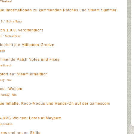
' Thukral
eue Informationen zu kommenden Patches und Steam Summer
S.' Schaffarz
h 1.0.8. veröffentlicht
S.' Schaffarz
bricht die Millionen-Grenze
sch
ommende Patch Notes und Fixes
ellusch
fort auf Steam erhältlich
sQ' Nix
os - Wolcen
'ResQ' Nix
eue Inhalte, Koop-Modus und Hands-On auf der gamescom
r A-RPG Wolcen: Lords of Mayhem
ostakis
ixes und neuen Skills