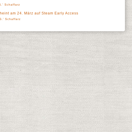
.' Schaffarz
heint am 24. März auf Steam Early Access
S.' Schaffarz