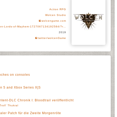
Action RPG
Wolcen Studio
wolcengame.com
cen-Lords-of-Mayhem-1727067134192584/?r…
2019
twitter/wolcenGame
nches on consoles
on 5 and Xbox Series X|S
ent-DLC Chronik I: Bloodtrail veröffentlicht
Troll' Thukral
aler Patch für die Zweite Morgenröte