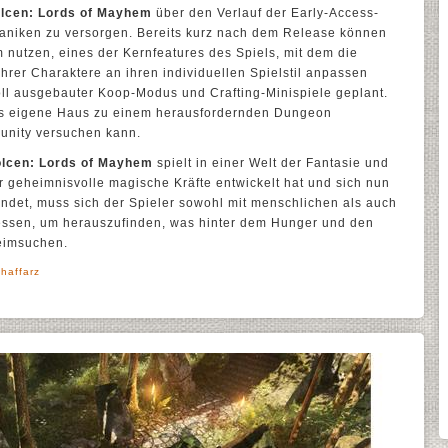
lcen: Lords of Mayhem
über den Verlauf der Early-Access-
aniken zu versorgen. Bereits kurz nach dem Release können
m nutzen, eines der Kernfeatures des Spiels, mit dem die
hrer Charaktere an ihren individuellen Spielstil anpassen
oll ausgebauter Koop-Modus und Crafting-Minispiele geplant.
as eigene Haus zu einem herausfordernden Dungeon
nity versuchen kann.
lcen: Lords of Mayhem
spielt in einer Welt der Fantasie und
der geheimnisvolle magische Kräfte entwickelt hat und sich nun
findet, muss sich der Spieler sowohl mit menschlichen als auch
essen, um herauszufinden, was hinter dem Hunger und den
heimsuchen.
haffarz