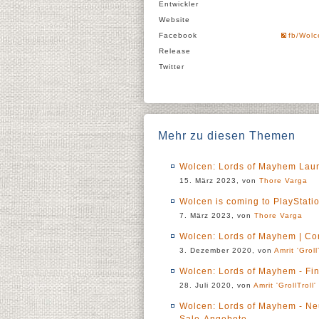
Entwickler
Website
Facebook
fb/Wol
Release
Twitter
Mehr zu diesen Themen
Wolcen: Lords of Mayhem Lau
15. März 2023, von
Thore Varga
Wolcen is coming to PlayStati
7. März 2023, von
Thore Varga
Wolcen: Lords of Mayhem | Cont
3. Dezember 2020, von
Amrit 'Groll
Wolcen: Lords of Mayhem - Fin
28. Juli 2020, von
Amrit 'GrollTroll
Wolcen: Lords of Mayhem - N
Sale-Angebote