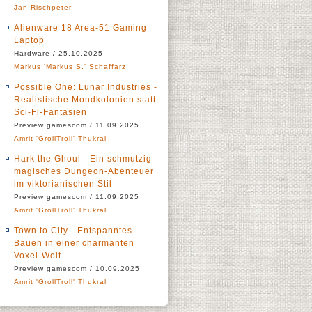
Jan Rischpeter
Alienware 18 Area-51 Gaming
Laptop
Hardware / 25.10.2025
Markus 'Markus S.' Schaffarz
Possible One: Lunar Industries -
Realistische Mondkolonien statt
Sci-Fi-Fantasien
Preview gamescom / 11.09.2025
Amrit 'GrollTroll' Thukral
Hark the Ghoul - Ein schmutzig-
magisches Dungeon-Abenteuer
im viktorianischen Stil
Preview gamescom / 11.09.2025
Amrit 'GrollTroll' Thukral
Town to City - Entspanntes
Bauen in einer charmanten
Voxel-Welt
Preview gamescom / 10.09.2025
Amrit 'GrollTroll' Thukral