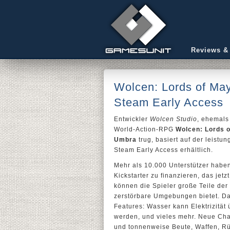
Reviews &
Wolcen: Lords of Ma
Steam Early Access
Entwickler
Wolcen Studio
, ehemal
World-Action-RPG
Wolcen: Lords 
Umbra
trug, basiert auf der leistu
Steam Early Access erhältlich.
Mehr als 10.000 Unterstützer habe
Kickstarter zu finanzieren, das jetz
können die Spieler große Teile der
zerstörbare Umgebungen bietet. Da
Features: Wasser kann Elektrizität
werden, und vieles mehr. Neue Ch
und tonnenweise Beute, Waffen, R