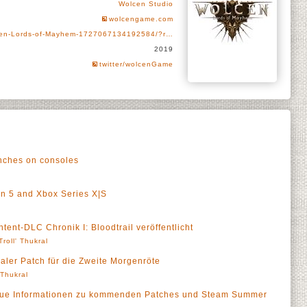
Wolcen Studio
wolcengame.com
cen-Lords-of-Mayhem-1727067134192584/?r…
2019
twitter/wolcenGame
nches on consoles
on 5 and Xbox Series X|S
ent-DLC Chronik I: Bloodtrail veröffentlicht
Troll' Thukral
aler Patch für die Zweite Morgenröte
' Thukral
eue Informationen zu kommenden Patches und Steam Summer