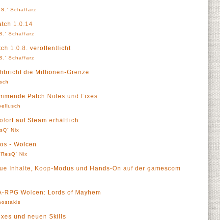
S.' Schaffarz
atch 1.0.14
S.' Schaffarz
h 1.0.8. veröffentlicht
S.' Schaffarz
bricht die Millionen-Grenze
sch
ommende Patch Notes und Fixes
ellusch
fort auf Steam erhältlich
sQ' Nix
os - Wolcen
'ResQ' Nix
eue Inhalte, Koop-Modus und Hands-On auf der gamescom
r A-RPG Wolcen: Lords of Mayhem
ostakis
ixes und neuen Skills