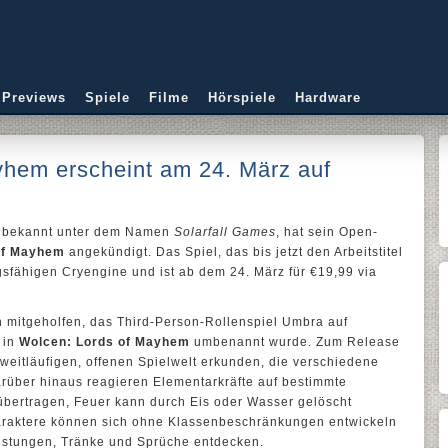
 Previews
Spiele
Filme
Hörspiele
Hardware
yhem erscheint am 24. März auf
s bekannt unter dem Namen
Solarfall Games
, hat sein Open-
of Mayhem
angekündigt. Das Spiel, das bis jetzt den Arbeitstitel
ngsfähigen Cryengine und ist ab dem 24. März für €19,99 via
n mitgeholfen, das Third-Person-Rollenspiel Umbra auf
t in
Wolcen: Lords of Mayhem
umbenannt wurde. Zum Release
 weitläufigen, offenen Spielwelt erkunden, die verschiedene
rüber hinaus reagieren Elementarkräfte auf bestimmte
 übertragen, Feuer kann durch Eis oder Wasser gelöscht
araktere können sich ohne Klassenbeschränkungen entwickeln
üstungen, Tränke und Sprüche entdecken.