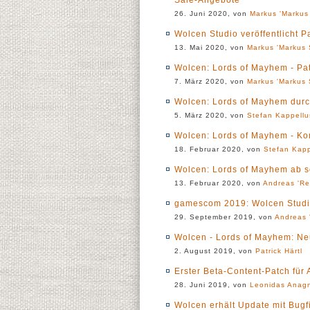
26. Juni 2020, von
Markus 'Markus 
Wolcen Studio veröffentlicht P
13. Mai 2020, von
Markus 'Markus 
Wolcen: Lords of Mayhem - Patc
7. März 2020, von
Markus 'Markus 
Wolcen: Lords of Mayhem durch
5. März 2020, von
Stefan Kappellu
Wolcen: Lords of Mayhem - K
18. Februar 2020, von
Stefan Kapp
Wolcen: Lords of Mayhem ab so
13. Februar 2020, von
Andreas 'Re
gamescom 2019: Wolcen Studi
29. September 2019, von
Andreas 
Wolcen - Lords of Mayhem: N
2. August 2019, von
Patrick Härtl
Erster Beta-Content-Patch fü
28. Juni 2019, von
Leonidas Anagn
Wolcen erhält Update mit Bugf