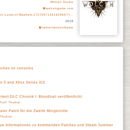
Wolcen Studio
wolcengame.com
cen-Lords-of-Mayhem-1727067134192584/?r…
2019
twitter/wolcenGame
nches on consoles
on 5 and Xbox Series X|S
ent-DLC Chronik I: Bloodtrail veröffentlicht
Troll' Thukral
aler Patch für die Zweite Morgenröte
' Thukral
eue Informationen zu kommenden Patches und Steam Summer