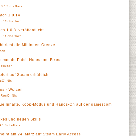
S.' Schaffarz
atch 1.0.14
S.' Schaffarz
h 1.0.8. veröffentlicht
S.' Schaffarz
bricht die Millionen-Grenze
sch
ommende Patch Notes und Fixes
ellusch
fort auf Steam erhältlich
sQ' Nix
os - Wolcen
'ResQ' Nix
eue Inhalte, Koop-Modus und Hands-On auf der gamescom
ixes und neuen Skills
.' Schaffarz
heint am 24. März auf Steam Early Access