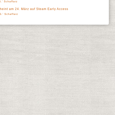
.' Schaffarz
heint am 24. März auf Steam Early Access
S.' Schaffarz