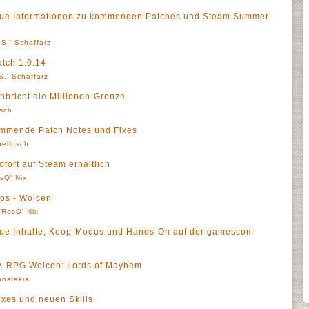
eue Informationen zu kommenden Patches und Steam Summer
S.' Schaffarz
atch 1.0.14
S.' Schaffarz
bricht die Millionen-Grenze
sch
ommende Patch Notes und Fixes
ellusch
fort auf Steam erhältlich
sQ' Nix
os - Wolcen
'ResQ' Nix
eue Inhalte, Koop-Modus und Hands-On auf der gamescom
r A-RPG Wolcen: Lords of Mayhem
ostakis
ixes und neuen Skills