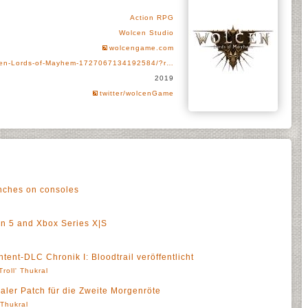
Action RPG
Wolcen Studio
wolcengame.com
cen-Lords-of-Mayhem-1727067134192584/?r…
2019
twitter/wolcenGame
nches on consoles
on 5 and Xbox Series X|S
ent-DLC Chronik I: Bloodtrail veröffentlicht
Troll' Thukral
aler Patch für die Zweite Morgenröte
' Thukral