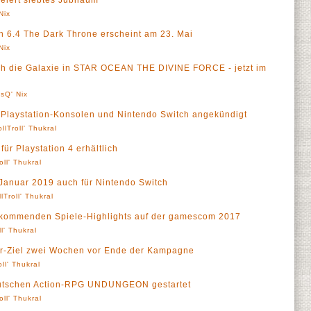
eiert siebtes Jubiläum
Nix
ch 6.4 The Dark Throne erscheint am 23. Mai
Nix
rch die Galaxie in STAR OCEAN THE DIVINE FORCE - jetzt im
sQ' Nix
aystation-Konsolen und Nintendo Switch angekündigt
ollTroll' Thukral
 für Playstation 4 erhältlich
oll' Thukral
 Januar 2019 auch für Nintendo Switch
llTroll' Thukral
e kommenden Spiele-Highlights auf der gamescom 2017
ll' Thukral
er-Ziel zwei Wochen vor Ende der Kampagne
oll' Thukral
utschen Action-RPG UNDUNGEON gestartet
oll' Thukral