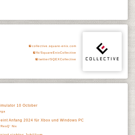
collective.square-enix.com
fb/SquareEnixCollective
twitter/SQEXCollective
mulator 10 October
rga
int Anfang 2024 für Xbox und Windows PC
'ResQ' Nix