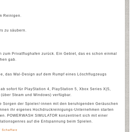
m Reinigen.
rs zu säubern.
n zum Privatflughafen zurück. Ein Gebiet, das es schon einmal
hen gab.
abe, das Wal-Design auf dem Rumpf eines Löschflugzeugs
ab sofort für PlayStation 4, PlayStation 5, Xbox Series X|S,
 (über Steam und Windows) verfügbar.
ie Sorgen der Spieler/-innen mit den beruhigenden Geräuschen
nnen ihr eigenes Hochdruckreinigungs-Unternehmen starten
gen. POWERWASH SIMULATOR konzentriert sich mit einer
ulationsgenres auf die Entspannung beim Spielen.
' Schaffarz