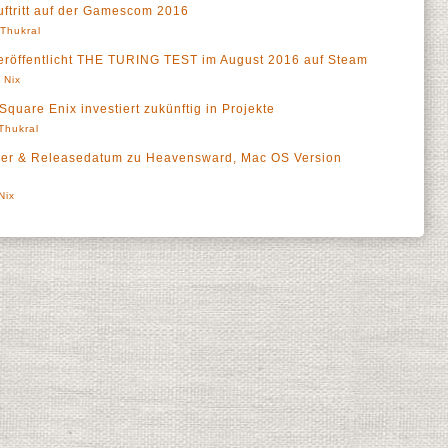
ftritt auf der Gamescom 2016
' Thukral
ffentlicht THE TURING TEST im August 2016 auf Steam
 Nix
are Enix investiert zukünftig in Projekte
 Thukral
ailer & Releasedatum zu Heavensward, Mac OS Version
Nix