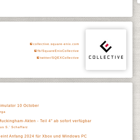
collective.square-enix.com
fb/SquareEnixCollective
twitter/SQEXCollective
mulator 10 October
rga
ingham-Akten - Teil 4" ab sofort verfügbar
us S.' Schaffarz
int Anfang 2024 für Xbox und Windows PC