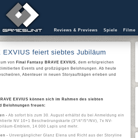
Reviews & Previews
Spiele
Filme
 EXVIUS feiert siebtes Jubiläum
läum von
Final Fantasy BRAVE EXVIUS
, dem erfolgreichen
eitlimitierten Events und großzügigen Belohnungen. Ab heute
eschwören, Abenteuer in neuen Storyaufträgen erleben und
y BRAVE EXVIUS können sich im Rahmen des siebten
d Belohnungen freuen:
en -
Ab sofort bis zum 30. August erhältst du bei Anmeldung ein
ntierte NV 10+1 Beschwörungskarte (3*/4*/5*/NV), 7x NV-
ubiläum-Emblem, 14.000 Lapis und mehr.
en -
Unvergänglicher Glanz Elena und Richt aus der Storyline