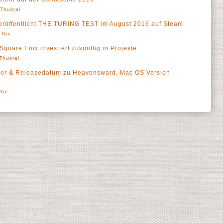
' Thukral
ffentlicht THE TURING TEST im August 2016 auf Steam
 Nix
are Enix investiert zukünftig in Projekte
 Thukral
ailer & Releasedatum zu Heavensward, Mac OS Version
Nix