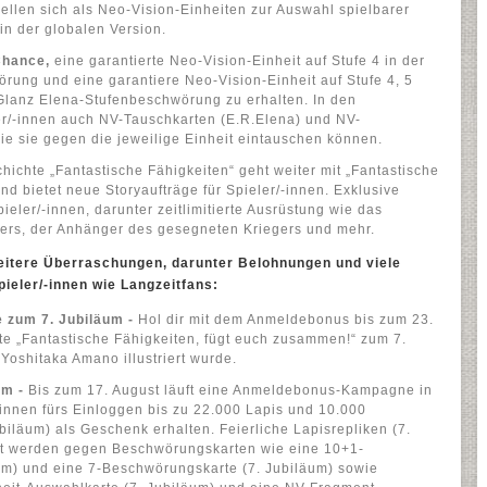
ellen sich als Neo-Vision-Einheiten zur Auswahl spielbarer
in der globalen Version.
Chance,
eine garantierte Neo-Vision-Einheit auf Stufe 4 in der
rung und eine garantiere Neo-Vision-Einheit auf Stufe 4, 5
Glanz Elena-Stufenbeschwörung zu erhalten. In den
/-innen auch NV-Tauschkarten (E.R.Elena) und NV-
die sie gegen die jeweilige Einheit eintauschen können.
ichte „Fantastische Fähigkeiten“ geht weiter mit „Fantastische
nd bietet neue Storyaufträge für Spieler/-innen. Exklusive
eler/-innen, darunter zeitlimitierte Ausrüstung wie das
rs, der Anhänger des gesegneten Kriegers und mehr.
weitere Überraschungen, darunter Belohnungen und viele
ieler/-innen wie Langzeitfans:
e zum 7. Jubiläum -
Hol dir mit dem Anmeldebonus bis zum 23.
rte „Fantastische Fähigkeiten, fügt euch zusammen!“ zum 7.
Yoshitaka Amano illustriert wurde.
um -
Bis zum 17. August läuft eine Anmeldebonus-Kampagne in
/-innen fürs Einloggen bis zu 22.000 Lapis und 10.000
ubiläum) als Geschenk erhalten. Feierliche Lapisrepliken (7.
t werden gegen Beschwörungskarten wie eine 10+1-
um) und eine 7-Beschwörungskarte (7. Jubiläum) sowie