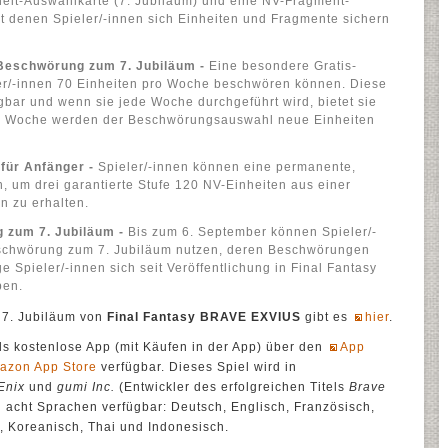
eit-Auswahlkarte (7. Jubiläum) und eine NV-Fragment-
it denen Spieler/-innen sich Einheiten und Fragmente sichern
Beschwörung zum 7. Jubiläum -
Eine besondere Gratis-
er/-innen 70 Einheiten pro Woche beschwören können. Diese
gbar und wenn sie jede Woche durchgeführt wird, bietet sie
de Woche werden der Beschwörungsauswahl neue Einheiten
für Anfänger -
Spieler/-innen können eine permanente,
 um drei garantierte Stufe 120 NV-Einheiten aus einer
n zu erhalten.
 zum 7. Jubiläum -
Bis zum 6. September können Spieler/-
schwörung zum 7. Jubiläum nutzen, deren Beschwörungen
 Spieler/-innen sich seit Veröffentlichung in Final Fantasy
ben.
 7. Jubiläum von
Final Fantasy BRAVE EXVIUS
gibt es
hier
.
als kostenlose App (mit Käufen in der App) über den
App
azon App Store
verfügbar. Dieses Spiel wird in
Enix
und
gumi Inc.
(Entwickler des erfolgreichen Titels
Brave
 in acht Sprachen verfügbar: Deutsch, Englisch, Französisch,
h, Koreanisch, Thai und Indonesisch.