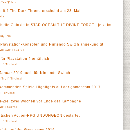
'ResQ' Nix
ch 6.4 The Dark Throne erscheint am 23. Mai
Nix
rch die Galaxie in STAR OCEAN THE DIVINE FORCE - jetzt im
sQ' Nix
aystation-Konsolen und Nintendo Switch angekündigt
ollTroll' Thukral
 für Playstation 4 erhältlich
oll' Thukral
 Januar 2019 auch für Nintendo Switch
llTroll' Thukral
e kommenden Spiele-Highlights auf der gamescom 2017
ll' Thukral
er-Ziel zwei Wochen vor Ende der Kampagne
oll' Thukral
utschen Action-RPG UNDUNGEON gestartet
oll' Thukral
ftritt auf der Gamescom 2016