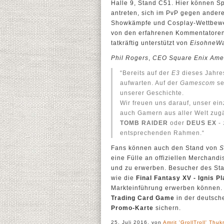
Halle 9, Stand C51. Hier können S
antreten, sich im PvP gegen andere
Showkämpfe und Cosplay-Wettbewebe
von den erfahrenen Kommentatore
tatkräftig unterstützt von
EisohneWa
Phil Rogers
,
CEO Square Enix Ame
“Bereits auf der
E3
dieses Jahres
aufwarten. Auf der
Gamescom
se
unserer Geschichte.
Wir freuen uns darauf, unser ein
auch Gamern aus aller Welt zug
TOMB RAIDER
oder
DEUS EX
-
entsprechenden Rahmen.“
Fans können auch den Stand von
S
eine Fülle an offiziellen Merchandi
und zu erwerben. Besucher des Sta
wie die
Final Fantasy XV - Ignis P
Markteinführung erwerben können.
Trading Card Game
in der deutsch
Promo-Karte
sichern.
25. Juli 2016, von
Amrit 'GrollTroll' Thuk