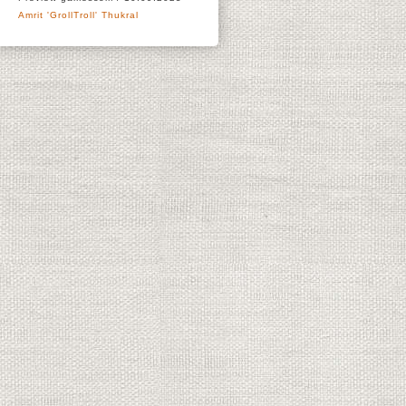
Amrit 'GrollTroll' Thukral