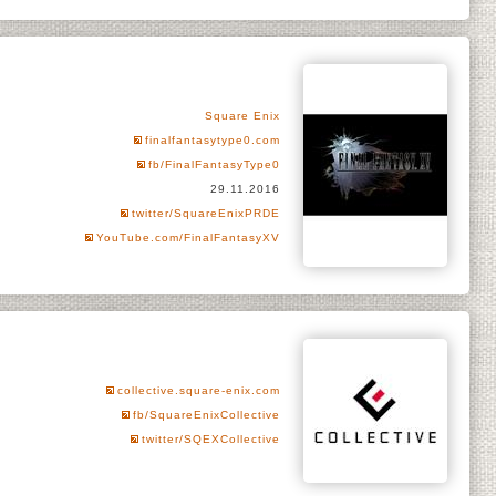
Square Enix
finalfantasytype0.com
fb/FinalFantasyType0
29.11.2016
twitter/SquareEnixPRDE
YouTube.com/FinalFantasyXV
collective.square-enix.com
fb/SquareEnixCollective
twitter/SQEXCollective