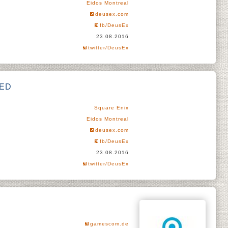
Eidos Montreal
deusex.com
fb/DeusEx
23.08.2016
twitter/DeusEx
DED
Square Enix
Eidos Montreal
deusex.com
fb/DeusEx
23.08.2016
twitter/DeusEx
gamescom.de