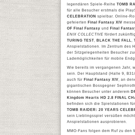
legendären Spiele-Reihe
TOMB R
für alle Besucher erstmals die Pla
CELEBRATION
spielbar. Online-R
gefeierten
Final Fantasy XIV
messe
OF Final Fantasy
und
Final Fanta
ENIX COLLECTIVE
fördert zukünfti
TURING TEST
,
BLACK THE FALL
,
Anspielstationen. Im Zentrum des H
der Sitzgelegenheiten Besucher zum
Lademöglichkeiten für mobile Endg
Wie bereits im vergangenen Jahr, 
sein. Der Hauptstand (Halle 9, B31
auch für
Final Fantasy XIV
, an den
gigantischen Bossgegner Sephiroth
können Besucher unter anderem
D
Kingdom Hearts HD 2.8 FINAL 
befinden sich die Spielstationen fü
TOMB RAIDER: 20 YEARS CELEB
sein Lieblingsspiel versüßen möch
Anspielstationen ausprobieren.
MMO-Fans folgen dem Ruf zu den 