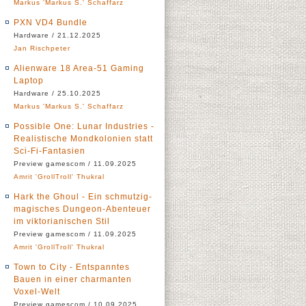
Markus 'Markus S.' Schaffarz
PXN VD4 Bundle
Hardware / 21.12.2025
Jan Rischpeter
Alienware 18 Area-51 Gaming
Laptop
Hardware / 25.10.2025
Markus 'Markus S.' Schaffarz
Possible One: Lunar Industries -
Realistische Mondkolonien statt
Sci-Fi-Fantasien
Preview gamescom / 11.09.2025
Amrit 'GrollTroll' Thukral
Hark the Ghoul - Ein schmutzig-
magisches Dungeon-Abenteuer
im viktorianischen Stil
Preview gamescom / 11.09.2025
Amrit 'GrollTroll' Thukral
Town to City - Entspanntes
Bauen in einer charmanten
Voxel-Welt
Preview gamescom / 10.09.2025