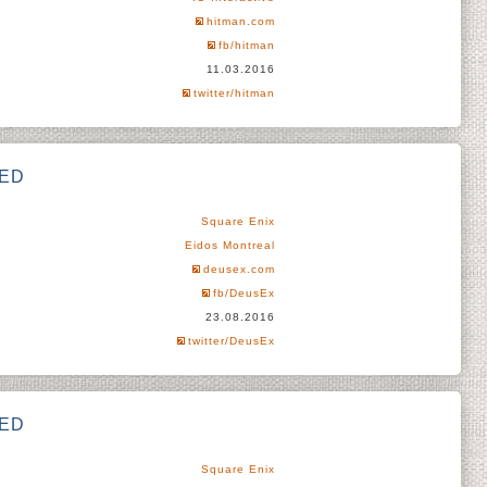
hitman.com
fb/hitman
11.03.2016
twitter/hitman
DED
Square Enix
Eidos Montreal
deusex.com
fb/DeusEx
23.08.2016
twitter/DeusEx
DED
Square Enix