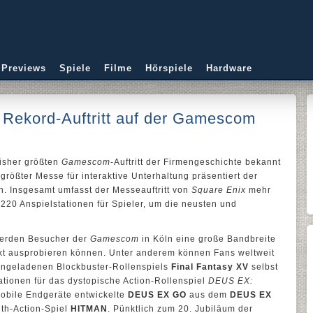
 Previews
Spiele
Filme
Hörspiele
Hardware
ekord-Auftritt auf der Gamescom
bisher größten
Gamescom
-Auftritt der Firmengeschichte bekannt
ößter Messe für interaktive Unterhaltung präsentiert der
n. Insgesamt umfasst der Messeauftritt von
Square Enix
mehr
220 Anspielstationen für Spieler, um die neusten und
werden Besucher der
Gamescom
in Köln eine große Bandbreite
ekt ausprobieren können. Unter anderem können Fans weltweit
iongeladenen Blockbuster-Rollenspiels
Final Fantasy XV
selbst
tionen für das dystopische Action-Rollenspiel
DEUS EX:
obile Endgeräte entwickelte
DEUS EX GO
aus dem
DEUS EX
th-Action-Spiel
HITMAN
. Pünktlich zum 20. Jubiläum der