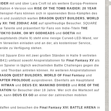
AIDER
mit und über Lara Croft ist als weitere Europa-Premiere
yStation 4-Version von
RISE OF THE TOMB RAIDER: 20 YEAR
ollenspiel-Fans können sich in spannenden Boss-Kämpfen des
n und zusätzlich warten
DRAGON QUEST BUILDERS
,
WORLD
sy XII: THE ZODIAC AGE
auf spielfreudige Besucher.
SQUARE
ge Talente und präsentiert für Fans von Indie-Titeln
THE
TOKYO DARK
,
OH MY GODHEADS
und
GOETIA
mit
auptstands (Halle 9) steht eine riesige Curved-LED-Wand, vor
 Verweilen einladen und an der, als kostenloser Service,
eräte zu Verfügung stehen.
wird
Square Enix
mit zwei großen Ständen in Halle 9 vertreten
/B41) umfasst sowohl Anspielstationen für
Final Fantasy XV
als
en Spieler in täglich wechselnden Battle Challenges gegen die
 und Thordan antreten können. An weiteren Anspielstationen
RAGON QUEST BUILDERS
,
WORLD OF Final Fantasy
und
CHAPTER PROLOGUE
ausprobieren. Ebenfalls am Hauptstand
r
HITMAN
und
DEUS EX: MANKIND DIVIDED
und
RISE OF THE
RATION
für Besucher über 18 Jahre. Wer sich die Wartezeit auf
te, kann
DEUS EX GO
an einer der zahlreichen mobilen
Waffen und besuchen die
Final Fantasy XIV: BATTLE ARENA
in