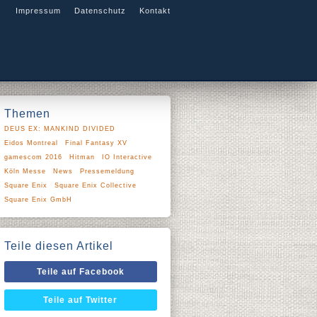
Impressum
Datenschutz
Kontakt
Themen
DEUS EX: MANKIND DIVIDED
Eidos Montreal
Final Fantasy XV
gamescom 2016
Hitman
IO Interactive
Köln Messe
News
Pressemeldung
Square Enix
Square Enix Collective
Square Enix GmbH
Teile diesen Artikel
Teile auf Facebook
Teile auf Twitter