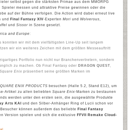
pieler selbst gegen die stärksten Primae aus dem MMORPG
 Spieler messen und attraktive Preise gewinnen oder die
 auf der Bühne verfolgen. Die Action wird dabei erneut live
n und
Final Fantasy XIV
-Experten
Mori
und
Wolverous
,
ffel
und
Sissor
in Szene gesetzt.
rica and Europe
:
 konnten wir mit dem vielfältigsten Line-Up seit langem
tzen wir ein weiteres Zeichen mit dem größten Messeauftritt
zigartiges Portfolio nun nicht nur Branchenvertretern, sondern
änglich zu machen. Ob Final Fantasy oder
DRAGON QUEST
,
Square Enix
präsentiert seine größten Marken im
QUARE ENIX PRODUCTS
besuchen (Halle 5.2, Stand E12), um
se-Artikel zu allen beliebten
Square Enix
-Marken zu bestaunen
nds werden unter den ersten sein, die ausgewählte Produkte
lay Arts KAI
und den Silber-Anhänger Ring of Lucii schon vor
 Besucher können außerdem das beliebte
Final Fantasy
en Version spielen und sich die exklusive
FFVII Remake Cloud-
ral