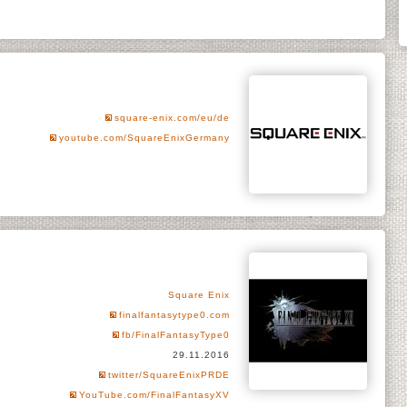
square-enix.com/eu/de
youtube.com/SquareEnixGermany
Square Enix
finalfantasytype0.com
fb/FinalFantasyType0
29.11.2016
twitter/SquareEnixPRDE
YouTube.com/FinalFantasyXV