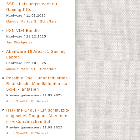
SSD - Leistungssieger für
Gaming-PCs
Hardware / 11.01.2026
Markus 'Markus S.' Schaffarz
PXN VD4 Bundle
Hardware / 21.12.2025
Jan Rischpeter
Alienware 18 Area-51 Gaming
Laptop
Hardware / 25.10.2025
Markus 'Markus S.' Schaffarz
Possible One: Lunar Industries -
Realistische Mondkolonien statt
Sci-Fi-Fantasien
Preview gamescom / 11.09.2025
Amrit 'GrollTroll' Thukral
Hark the Ghoul - Ein schmutzig-
magisches Dungeon-Abenteuer
im viktorianischen Stil
Preview gamescom / 11.09.2025
Amrit 'GrollTroll' Thukral