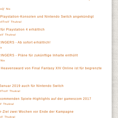
sQ' Nix
aystation-Konsolen und Nintendo Switch angekündigt
ollTroll' Thukral
 für Playstation 4 erhältlich
oll' Thukral
NGERS - Ab sofort erhältlich!
ix
GERS - Pläne für zukünftige Inhalte enthüllt
 Nix
 Heavensward von Final Fantasy XIV Online ist für begrenzte
 Januar 2019 auch für Nintendo Switch
llTroll' Thukral
e kommenden Spiele-Highlights auf der gamescom 2017
ll' Thukral
er-Ziel zwei Wochen vor Ende der Kampagne
oll' Thukral