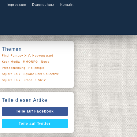
Impressum
Datenschutz
Kontakt
Themen
Final Fantasy XIV: Heavensward
Koch Media
MMORPG
News
Pressemeldung
Rollenspiel
Square Enix
Square Enix Collective
Square Enix Europe
USK12
Teile diesen Artikel
Teile auf Facebook
Teile auf Twitter