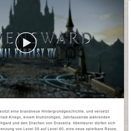
esitzt eine brandneue Hintergrundgeschichte, und versetzt
nlied-Kriegs, einem blutrünstigen, Jahrtausende währenden
Ishgard und den Drachen von Dravania. Abenteurer dürfen sich
enzung von Level 50 auf Level 60, eine neue spielbare Rasse,