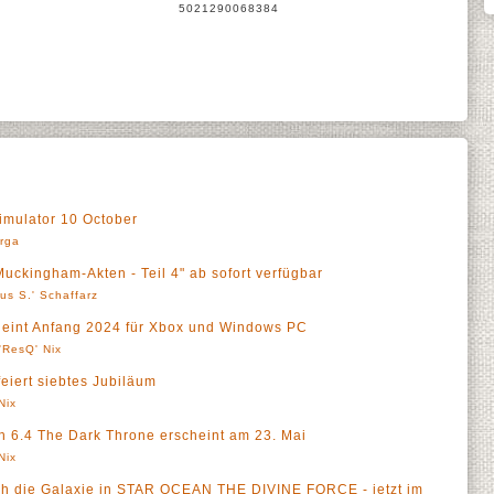
5021290068384
mulator 10 October
rga
ingham-Akten - Teil 4" ab sofort verfügbar
us S.' Schaffarz
int Anfang 2024 für Xbox und Windows PC
'ResQ' Nix
eiert siebtes Jubiläum
Nix
ch 6.4 The Dark Throne erscheint am 23. Mai
Nix
rch die Galaxie in STAR OCEAN THE DIVINE FORCE - jetzt im