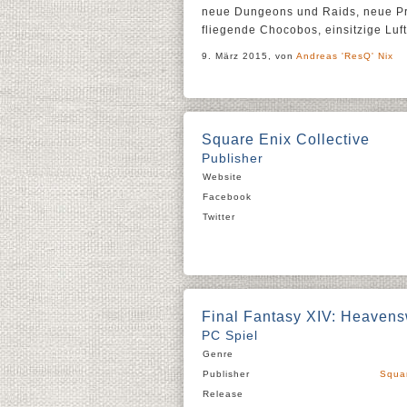
neue Dungeons und Raids, neue Pr
fliegende Chocobos, einsitzige Luft
9. März 2015, von
Andreas 'ResQ' Nix
Square Enix Collective
Publisher
Website
Facebook
Twitter
Final Fantasy XIV: Heaven
PC Spiel
Genre
Publisher
Squa
Release