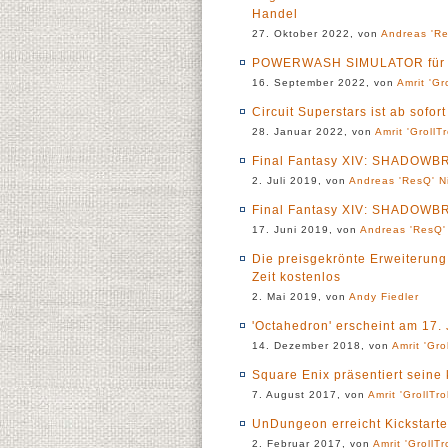
Handel
27. Oktober 2022, von
Andreas 'Re
POWERWASH SIMULATOR für Pl
16. September 2022, von
Amrit 'Gr
Circuit Superstars ist ab sofort
28. Januar 2022, von
Amrit 'GrollTr
Final Fantasy XIV: SHADOWBRI
2. Juli 2019, von
Andreas 'ResQ' N
Final Fantasy XIV: SHADOWBRIN
17. Juni 2019, von
Andreas 'ResQ'
Die preisgekrönte Erweiterung
Zeit kostenlos
2. Mai 2019, von
Andy Fiedler
'Octahedron' erscheint am 17.
14. Dezember 2018, von
Amrit 'Gro
Square Enix präsentiert sein
7. August 2017, von
Amrit 'GrollTro
UnDungeon erreicht Kickstart
2. Februar 2017, von
Amrit 'GrollTr