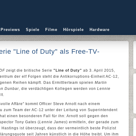
 Previews
Spiele
Filme
Hörspiele
Hardware
erie "Line of Duty" als Free-TV-
DF
zeigt die britische Serie
"Line of Duty"
ab 3. April 2015,
entrum der elf Folgen steht die Antikorruptions-Einheit AC-12,
igenen Reihen kämpft. Das Ermittlerteam spielen
Martin
an Dunbar
, die verdächtigen Kollegen werden von
Lennie
lt.
svolle Affäre" kommt Officer Steve Arnott nach einem
neu zum Team der AC-12 unter der Leitung von Superintendent
 hat einen besonderen Fall für ihn: Arnott soll gegen den
spector Tony Gates (
Lennie James
) ermitteln, der gerade zum
 Hastings ist überzeugt, dass der vermeintlich beste Polizist
lärungsquote seit Jahren künstlich in die Höhe treibt. Um ihm