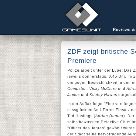
Reviews &
ZDF zeigt britische S
Premiere
Polizeiarbeit unter der Lupe: Das
Z
jeweils donnerstags, 0.45 Uhr. Im Z
die gegen Bestechlichkeit in den e
Compston, Vicky McClure
und
Adri
James
und
Keeley Hawes
dargestel
In der Auftaktfolge "Eine verhängni
missglückten Anti-Terror-Einsatz 
Ted Hastings (
Adrian Dunbar
). Der
selbstbewussten Detective Chief In
"Officer des Jahres" gewählt wurde.
der Stadt seine hervorragende Aufk