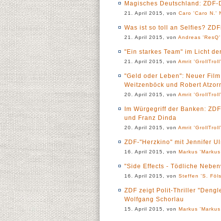
Magisches Deutschland: ZDF-Do
21. April 2015, von
Caro 'Caro N.' 
Was ist so toll an Selfies? ZD
21. April 2015, von
Andreas 'ResQ'
"Ein starkes Team" im Licht d
21. April 2015, von
Amrit 'GrollTroll
"Geld oder Leben": Neuer Film
Weitzenböck und Robert Atzor
20. April 2015, von
Amrit 'GrollTroll
Im Würgegriff der Banken: ZDF
und Franz Dinda
20. April 2015, von
Amrit 'GrollTroll
ZDF-"Herzkino" mit Jennifer Ul
16. April 2015, von
Markus 'Markus
"Side Effects - Tödliche Neb
16. April 2015, von
Steffen 'S. Föl
ZDF zeigt Polit-Thriller "Deng
Wolfgang Schorlau
15. April 2015, von
Markus 'Markus