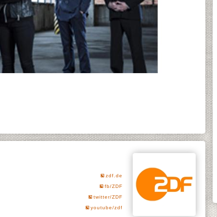
zdf.de
fb/ZDF
twitter/ZDF
youtube/zdf