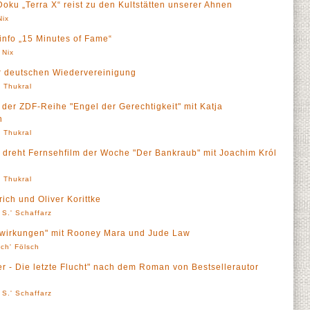
ku „Terra X“ reist zu den Kultstätten unserer Ahnen
Nix
Finfo „15 Minutes of Fame“
 Nix
er deutschen Wiedervereinigung
' Thukral
 der ZDF-Reihe "Engel der Gerechtigkeit" mit Katja
n
' Thukral
 dreht Fernsehfilm der Woche "Der Bankraub" mit Joachim Król
' Thukral
rich und Oliver Korittke
 S.' Schaffarz
enwirkungen" mit Rooney Mara und Jude Law
sch' Fölsch
ler - Die letzte Flucht" nach dem Roman von Bestsellerautor
 S.' Schaffarz