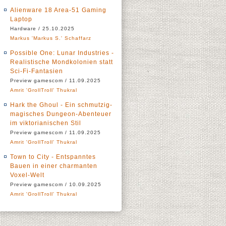
Alienware 18 Area-51 Gaming
Laptop
Hardware / 25.10.2025
Markus 'Markus S.' Schaffarz
Possible One: Lunar Industries -
Realistische Mondkolonien statt
Sci-Fi-Fantasien
Preview gamescom / 11.09.2025
Amrit 'GrollTroll' Thukral
Hark the Ghoul - Ein schmutzig-
magisches Dungeon-Abenteuer
im viktorianischen Stil
Preview gamescom / 11.09.2025
Amrit 'GrollTroll' Thukral
Town to City - Entspanntes
Bauen in einer charmanten
Voxel-Welt
Preview gamescom / 10.09.2025
Amrit 'GrollTroll' Thukral