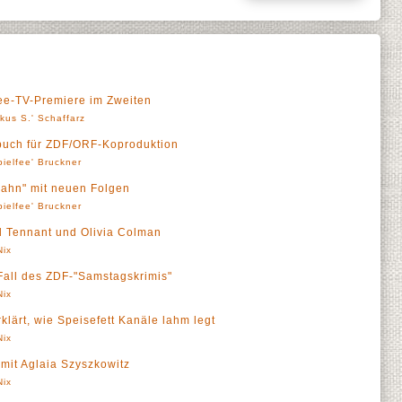
ree-TV-Premiere im Zweiten
kus S.' Schaffarz
buch für ZDF/ORF-Koproduktion
pielfee' Bruckner
hn" mit neuen Folgen
pielfee' Bruckner
id Tennant und Olivia Colman
Nix
. Fall des ZDF-"Samstagskrimis"
Nix
klärt, wie Speisefett Kanäle lahm legt
Nix
mit Aglaia Szyszkowitz
Nix