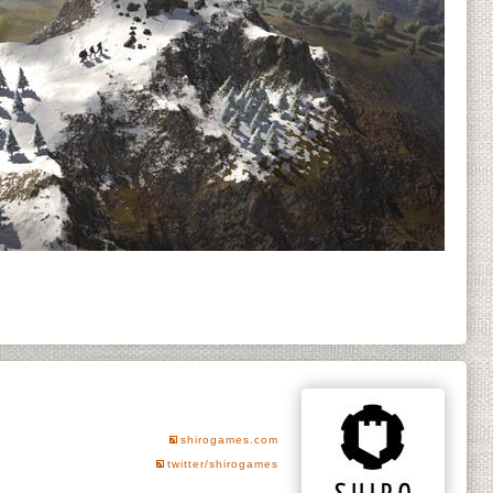
shirogames.com
twitter/shirogames