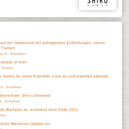
h auf der Gamescom mit aufregenden Enthüllungen, neuen
 Trailern
us S.' Schaffarz
pdate ist hier!
' Thukral
Spiele für seine Publisher-Linie an und erweitert aktuelle
S.' Schaffarz
ievertrieb: Shiro Unlimited
S.' Schaffarz
iel Wartales an, erscheint noch Ende 2021
 Nix
ellen Masteries-Update vor