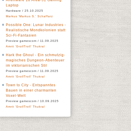
Alienware 18 Area-51 Gaming
Laptop
Hardware / 25.10.2025
Markus 'Markus S.' Schaffarz
Possible One: Lunar Industries -
Realistische Mondkolonien statt
Sci-Fi-Fantasien
Preview gamescom / 11.09.2025
Amrit 'GrollTroll' Thukral
Hark the Ghoul - Ein schmutzig-
magisches Dungeon-Abenteuer
im viktorianischen Stil
Preview gamescom / 11.09.2025
Amrit 'GrollTroll' Thukral
Town to City - Entspanntes
Bauen in einer charmanten
Voxel-Welt
Preview gamescom / 10.09.2025
Amrit 'GrollTroll' Thukral