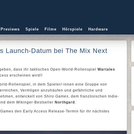
 Previews
Spiele
Filme
Hörspiele
Hardware
ss Launch-Datum bei The Mix Next
 geben, dass ihr taktisches Open-World-Rollenspiel
Wartales
cess erscheinen wird!!
orld-Rollenspiel, in dem Spieler/-innen eine Gruppe von
u erreichen, Vermögen anzuhäufen und gefährliche und
ehmen, entwickelt von
Shiro Games
, dem französischen Indie-
nd dem Wikinger-Bestseller
Northgard
.
 Games den Early Access Release-Termin für ihr nächstes