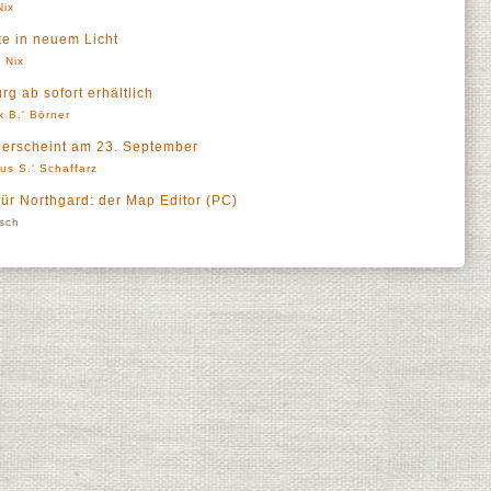
Nix
te in neuem Licht
 Nix
g ab sofort erhältlich
x B.' Börner
 erscheint am 23. September
us S.' Schaffarz
ür Northgard: der Map Editor (PC)
sch