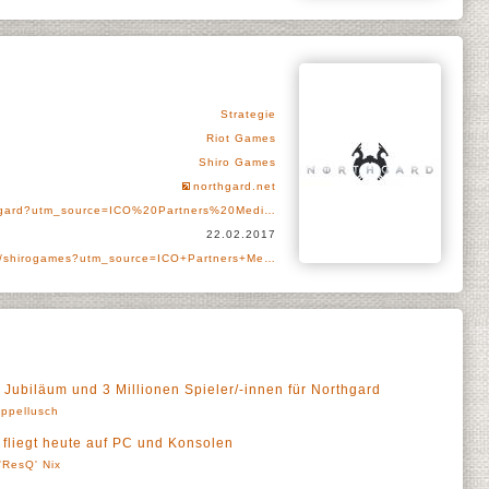
Strategie
Riot Games
Shiro Games
northgard.net
hgard?utm_source=ICO%20Partners%20Medi…
22.02.2017
er/shirogames?utm_source=ICO+Partners+Me…
 Jubiläum und 3 Millionen Spieler/-innen für Northgard
ppellusch
 fliegt heute auf PC und Konsolen
'ResQ' Nix