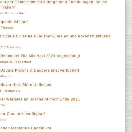
h auf der Gamescom mit aufregenden Enthüllungen, neuen
 Trailern
us S.' Schaffarz
pdate ist hier!
' Thukral
Spiele für seine Publisher-Linie an und erweitert aktuelle
S.' Schaffarz
-Datum bei The Mix Next 2021 angekündigt
arkus S.' Schaffarz
Update Kröwns & Daggers jetzt verfügbar!
llusch
ievertrieb: Shiro Unlimited
S.' Schaffarz
iel Wartales an, erscheint noch Ende 2021
 Nix
en-Clan jetzt verfügbar!
örner
ellen Masteries-Update vor