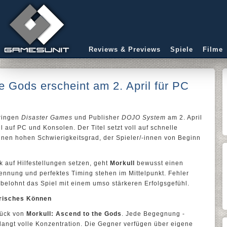
Reviews & Previews
Spiele
Filme
e Gods erscheint am 2. April für PC
ringen
Disaster Games
und Publisher
DOJO System
am 2. April
 auf PC und Konsolen. Der Titel setzt voll auf schnelle
inen hohen Schwierigkeitsgrad, der Spieler/-innen von Beginn
 auf Hilfestellungen setzen, geht
Morkull
bewusst einen
ennung und perfektes Timing stehen im Mittelpunkt. Fehler
 belohnt das Spiel mit einem umso stärkeren Erfolgsgefühl.
risches Können
tück von
Morkull: Ascend to the Gods
. Jede Begegnung -
langt volle Konzentration. Die Gegner verfügen über eigene