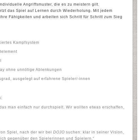
ividuelle Angriffsmuster, die es zu meistern gilt.
 setzt das Spiel auf Lernen durch Wiederholung. Mit jedem
hre Fähigkeiten und arbeiten sich Schritt für Schritt zum Sieg
ntiertes Kampfsystem
elelement
l
lay ohne unnötige Ablenkungen
sgrad, ausgelegt auf erfahrene Spieler/-innen
s
:
das man einfach nur durchspielt. Wir wollten etwas erschaffen,
von Spiel, nach der wir bei
DOJO
suchen: klar in seiner Vision,
lich gegenüber den Spielerinnen und Spielern.“