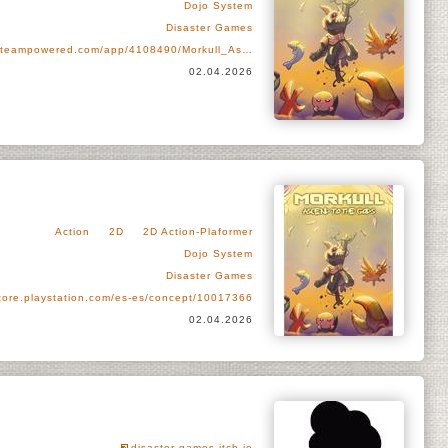
Dojo System
Disaster Games
steampowered.com/app/4108490/Morkull_As…
02.04.2026
Action
2D
2D Action-Plaformer
Dojo System
Disaster Games
tore.playstation.com/es-es/concept/10017366
02.04.2026
disaster-games.itch.io