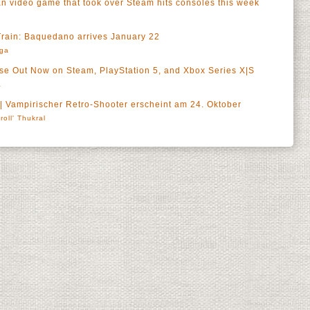
n video game that took over Steam hits consoles this week
 Train: Baquedano arrives January 22
rga
 Out Now on Steam, PlayStation 5, and Xbox Series X|S
a
 Vampirischer Retro-Shooter erscheint am 24. Oktober
roll' Thukral