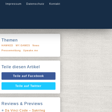
Impressum
Datenschutz
Kontakt
Themen
HAWKED
MY.GAMES
News
Pressemeldung
Upwake.me
Teile diesen Artikel
Teile auf Facebook
Teile auf Twitter
Reviews & Previews
Da Vinci Code – Sakrileg