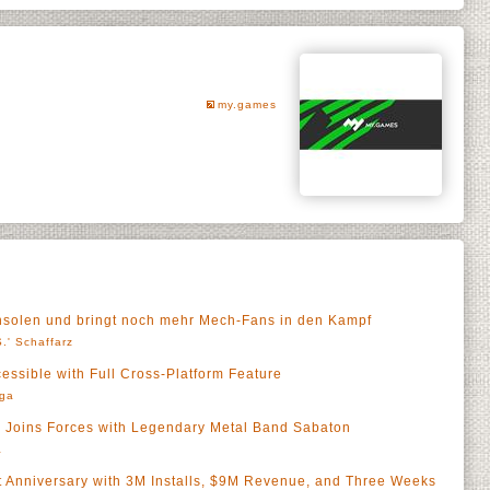
my.games
nsolen und bringt noch mehr Mech-Fans in den Kampf
.' Schaffarz
ssible with Full Cross-Platform Feature
rga
 Joins Forces with Legendary Metal Band Sabaton
a
st Anniversary with 3M Installs, $9M Revenue, and Three Weeks