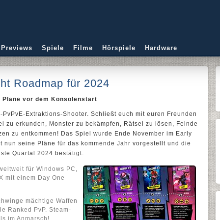
 Previews
Spiele
Filme
Hörspiele
Hardware
ht Roadmap für 2024
e Pläne vor dem Konsolenstart
e-PvPvE-Extraktions-Shooter. Schließt euch mit euren Freunden
l zu erkunden, Monster zu bekämpfen, Rätsel zu lösen, Feinde
ätzen zu entkommen! Das Spiel wurde Ende November im Early
at nun seine Pläne für das kommende Jahr vorgestellt und die
ste Quartal 2024 bestätigt.
eltweit für Windows PC,
 X mit einem Day One
schwinge mächtige Waffen
ie Ranked PvP. Steam-
lls im Anmarsch!