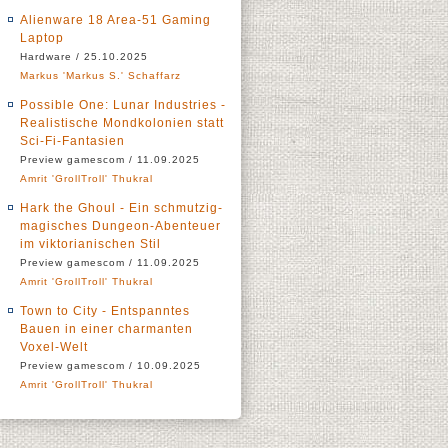
Alienware 18 Area-51 Gaming
Laptop
Hardware / 25.10.2025
Markus 'Markus S.' Schaffarz
Possible One: Lunar Industries -
Realistische Mondkolonien statt
Sci-Fi-Fantasien
Preview gamescom / 11.09.2025
Amrit 'GrollTroll' Thukral
Hark the Ghoul - Ein schmutzig-
magisches Dungeon-Abenteuer
im viktorianischen Stil
Preview gamescom / 11.09.2025
Amrit 'GrollTroll' Thukral
Town to City - Entspanntes
Bauen in einer charmanten
Voxel-Welt
Preview gamescom / 10.09.2025
Amrit 'GrollTroll' Thukral