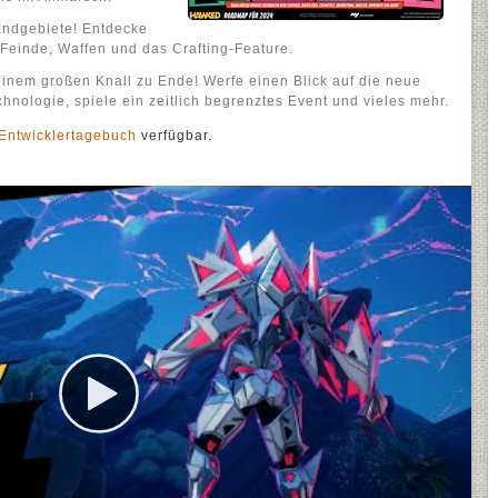
Randgebiete! Entdecke
Feinde, Waffen und das Crafting-Feature.
einem großen Knall zu Ende! Werfe einen Blick auf die neue
chnologie, spiele ein zeitlich begrenztes Event und vieles mehr.
Entwicklertagebuch
verfügbar.