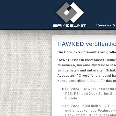
Reviews &
HAWKED veröffentlic
Die Entwickler präsentieren groß
HAWKED
ist ein kostenloser Onlin
zusammen, um eine mysteriöse Inse
zu überlisten und mit uralten Sch
Access auf PC veröffentlicht und h
Konsolenveröffentlichung für das er
Q1 2024 - HAWKED erscheint w
PS5, PS4 und Xbox Series S |
Update
Q2 2024 - Stell dich VEKTR, 
und entdecke neue Features w
Deck-Unterstützung ist ebenfa