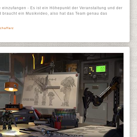
 einzufangen - Es ist ein Höhepunkt der Veranstaltung und der
 braucht ein Musikvideo, also hat das Team genau das
chaffarz