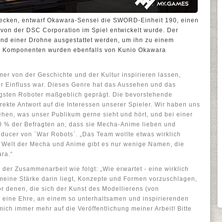
ecken, entwarf Okawara-Sensei die SWORD-Einheit 190, einen
 von der DSC Corporation im Spiel entwickelt wurde. Der
nd einer Drohne ausgestattet werden, um ihn zu einem
se Komponenten wurden ebenfalls von Kunio Okawara
mer von der Geschichte und der Kultur inspirieren lassen,
r Einfluss war. Dieses Genre hat das Aussehen und das
tigsten Roboter maßgeblich geprägt. Die bevorstehende
rekte Antwort auf die Interessen unserer Spieler. Wir haben uns
hen, was unser Publikum gerne sieht und hört, und bei einer
 % der Befragten an, dass sie Mecha-Anime lieben und
oducer von ´War Robots`. „Das Team wollte etwas wirklich
r Welt der Mecha und Anime gibt es nur wenige Namen, die
ra.“
der Zusammenarbeit wie folgt: „Wie erwartet - eine wirklich
meine Stärke darin liegt, Konzepte und Formen vorzuschlagen,
r denen, die sich der Kunst des Modellierens (von
r eine Ehre, an einem so unterhaltsamen und inspirierenden
 mich immer mehr auf die Veröffentlichung meiner Arbeit! Bitte