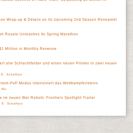
ason Wrap-up & Details on its Upcoming 2nd Season Revealed!
sh Royale Unleashes Its Spring Marathon
$1 Million in Monthly Revenue
ert alle Schlachtfelder und einen neuen Piloten in zwei neuen
 S.' Schaffarz
tom-PvP-Modus intensiviert das Wettkampferlebnis
 Nix
e im neuen War Robots: Frontiers Spotlight-Trailer
 S.' Schaffarz