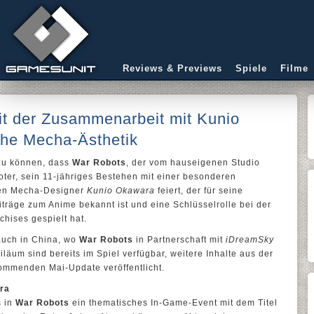
Reviews & Previews
Spiele
Filme
it der Zusammenarbeit mit Kunio
che Mecha-Ästhetik
 zu können, dass
War Robots
, der vom hauseigenen Studio
ter, sein 11-jähriges Bestehen mit einer besonderen
ren Mecha-Designer
Kunio Okawara
feiert, der für seine
iträge zum Anime bekannt ist und eine Schlüsselrolle bei der
hises gespielt hat.
auch in China, wo
War Robots
in Partnerschaft mit
iDreamSky
iläum sind bereits im Spiel verfügbar, weitere Inhalte aus der
mmenden Mai-Update veröffentlicht.
ra
s in
War Robots
ein thematisches In-Game-Event mit dem Titel