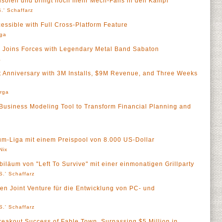
nsolen und bringt noch mehr Mech-Fans in den Kampf
.' Schaffarz
ssible with Full Cross-Platform Feature
rga
 Joins Forces with Legendary Metal Band Sabaton
a
st Anniversary with 3M Installs, $9M Revenue, and Three Weeks
rga
Business Modeling Tool to Transform Financial Planning and
um-Liga mit einem Preispool von 8.000 US-Dollar
Nix
iläum von "Left To Survive" mit einer einmonatigen Grillparty
S.' Schaffarz
n Joint Venture für die Entwicklung von PC- und
S.' Schaffarz
eakout Success of Fable Town, Surpassing $5 Million in