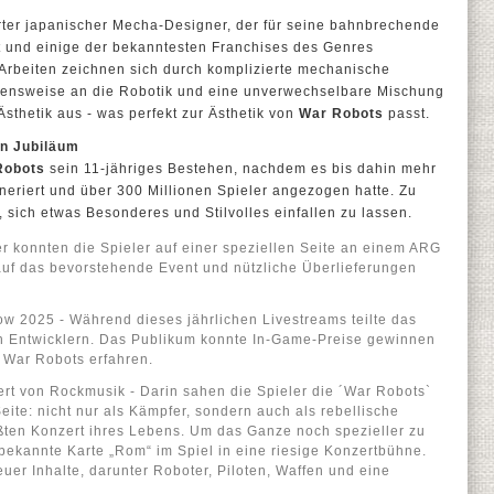
rter japanischer Mecha-Designer, der für seine bahnbrechende
t und einige der bekanntesten Franchises des Genres
 Arbeiten zeichnen sich durch komplizierte mechanische
ehensweise an die Robotik und eine unverwechselbare Mischung
 Ästhetik aus - was perfekt zur Ästhetik von
War Robots
passt.
en Jubiläum
Robots
sein 11-jähriges Bestehen, nachdem es bis dahin mehr
eneriert und über 300 Millionen Spieler angezogen hatte. Zu
sich etwas Besonderes und Stilvolles einfallen zu lassen.
er konnten die Spieler auf einer speziellen Seite an einem ARG
uf das bevorstehende Event und nützliche Überlieferungen
w 2025 - Während dieses jährlichen Livestreams teilte das
 Entwicklern. Das Publikum konnte In-Game-Preise gewinnen
 War Robots erfahren.
ert von Rockmusik - Darin sahen die Spieler die ´War Robots`
eite: nicht nur als Kämpfer, sondern auch als rebellische
ten Konzert ihres Lebens. Um das Ganze noch spezieller zu
bekannte Karte „Rom“ im Spiel in eine riesige Konzertbühne.
euer Inhalte, darunter Roboter, Piloten, Waffen und eine