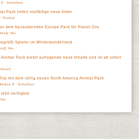
 S.' Schaffarz
l Pack liefert vielfältige neue Arten
l' Thukral
nter dem bezaubernden Europe Pack für Planet Zoo
ResQ' Nix
begrüßt Spieler im Winterwunderland
esQ' Nix
Animal Pack bietet aufregende neue Inhalte und ist ab sofort
llusch
rip mit dem völlig neuen North America Animal Pack
Markus S.' Schaffarz
 jetzt verfügbar
 Nix