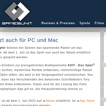
Reviews & Previews
Spiele
Filme
tzt auch für PC und Mac
phir
können die Spieler das spannende Rätsel um das
n. Ab dem 1. Juli ist das Spiel nun auch bei Steam erhältlich
c gespielt werden.
®
-Erlebnis zur preisgekrönten Brettspielreihe
EXIT - Das Spiel
suchen, mysteriöse Relikte entdecken, vielschichtige Rätsel
phir lüften, die weit in die Vergangenheit zurückreichen. Nur,
, kann das Verschwinden des bekannten Schriftstellers Tory
dem Hotel entkommen. Dabei sind für die Lösung des Falls
ingleplayer-App gilt es, die Herausforderung alleine zu
r
ist ab dem 1. Juli 2022 auf
Steam
erhältlich. Im
App Store
 bereits heruntergeladen werden.