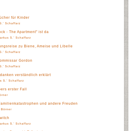
cher für Kinder
S.' Schaffarz
ck - The Apartment" ist da
arkus S.' Schaffarz
ungsreise zu Biene, Ameise und Libelle
S.' Schaffarz
 Kommissar Gordon
S.' Schaffarz
danken verständlich erklärt
s S.' Schaffarz
ers erster Fall
örner
Familienkatastrophen und andere Freuden
' Börner
witch
arkus S.' Schaffarz