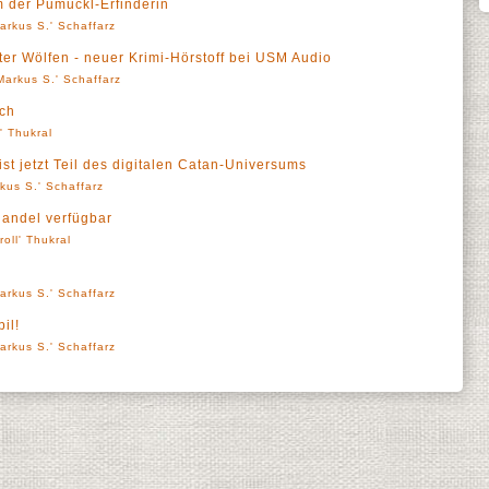
m der Pumuckl-Erfinderin
arkus S.' Schaffarz
er Wölfen - neuer Krimi-Hörstoff bei USM Audio
Markus S.' Schaffarz
tch
l' Thukral
ist jetzt Teil des digitalen Catan-Universums
kus S.' Schaffarz
Handel verfügbar
roll' Thukral
arkus S.' Schaffarz
il!
arkus S.' Schaffarz