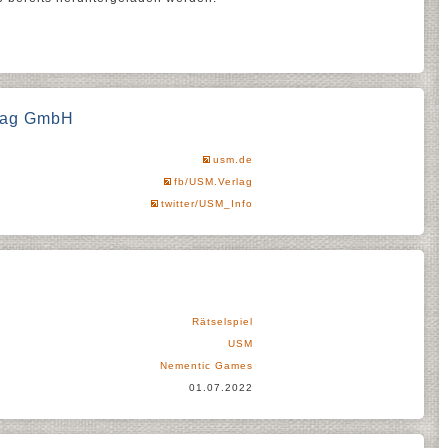
rlag GmbH
usm.de
fb/USM.Verlag
twitter/USM_Info
Rätselspiel
USM
Nementic Games
01.07.2022