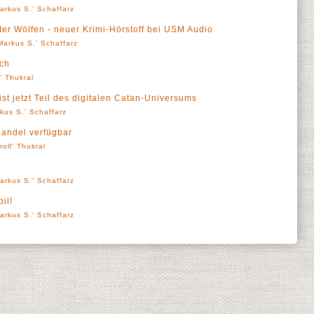
arkus S.' Schaffarz
er Wölfen - neuer Krimi-Hörstoff bei USM Audio
Markus S.' Schaffarz
tch
l' Thukral
ist jetzt Teil des digitalen Catan-Universums
kus S.' Schaffarz
Handel verfügbar
roll' Thukral
arkus S.' Schaffarz
il!
arkus S.' Schaffarz