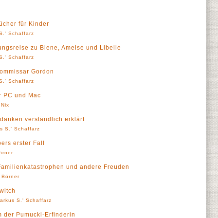
cher für Kinder
S.' Schaffarz
ungsreise zu Biene, Ameise und Libelle
S.' Schaffarz
 Kommissar Gordon
S.' Schaffarz
ür PC und Mac
 Nix
danken verständlich erklärt
s S.' Schaffarz
ers erster Fall
örner
Familienkatastrophen und andere Freuden
' Börner
witch
arkus S.' Schaffarz
m der Pumuckl-Erfinderin