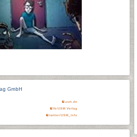
rlag GmbH
usm.de
fb/USM.Verlag
twitter/USM_Info