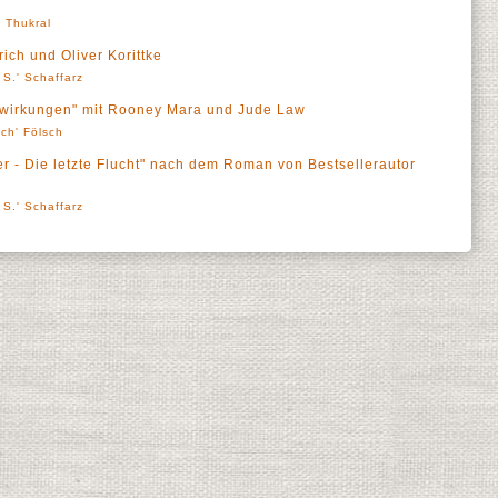
' Thukral
rich und Oliver Korittke
 S.' Schaffarz
enwirkungen" mit Rooney Mara und Jude Law
sch' Fölsch
ler - Die letzte Flucht" nach dem Roman von Bestsellerautor
 S.' Schaffarz