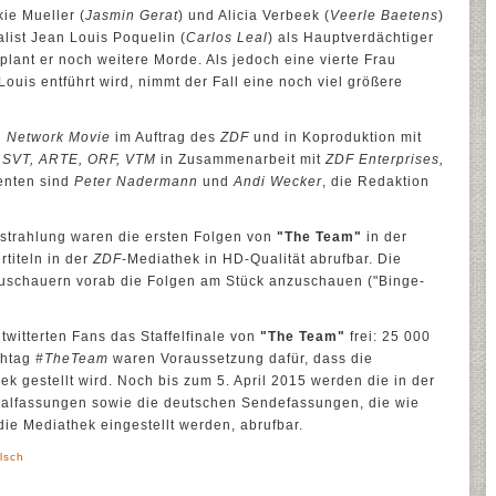
ie Mueller (
Jasmin Gerat
) und Alicia Verbeek (
Veerle Baetens
)
alist Jean Louis Poquelin (
Carlos Leal
) als Hauptverdächtiger
plant er noch weitere Morde. Als jedoch eine vierte Frau
uis entführt wird, nimmt der Fall eine noch viel größere
n
Network Movie
im Auftrag des
ZDF
und in Koproduktion mit
, SVT, ARTE, ORF, VTM
in Zusammenarbeit mit
ZDF Enterprises,
enten sind
Peter Nadermann
und
Andi Wecker
, die Redaktion
strahlung waren die ersten Folgen von
"The Team"
in der
rtiteln in der
ZDF
-Mediathek in HD-Qualität abrufbar. Die
Zuschauern vorab die Folgen am Stück anzuschauen ("Binge-
twitterten Fans das Staffelfinale von
"The Team"
frei: 25 000
shtag
#TheTeam
waren Voraussetzung dafür, dass die
ek gestellt wird. Noch bis zum 5. April 2015 werden die in der
inalfassungen sowie die deutschen Sendefassungen, die wie
 die Mediathek eingestellt werden, abrufbar.
lsch