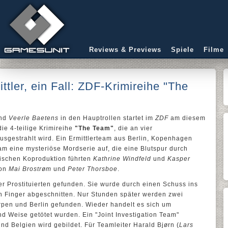
Reviews & Previews
Spiele
Filme
ittler, ein Fall: ZDF-Krimireihe "The
nd
Veerle Baetens
in den Hauptrollen startet im
ZDF
am diesem
ie 4-teilige Krimireihe
"The Team"
, die an vier
sgestrahlt wird. Ein Ermittlerteam aus Berlin, Kopenhagen
m eine mysteriöse Mordserie auf, die eine Blutspur durch
äischen Koproduktion führten
Kathrine Windfeld
und
Kasper
von
Mai Brostrøm
und
Peter Thorsboe
.
r Prostituierten gefunden. Sie wurde durch einen Schuss ins
in Finger abgeschnitten. Nur Stunden später werden zwei
rpen und Berlin gefunden. Wieder handelt es sich um
 und Weise getötet wurden. Ein "Joint Investigation Team"
 Belgien wird gebildet. Für Teamleiter Harald Bjørn (
Lars