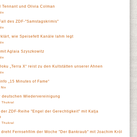
id Tennant und Olivia Colman
Nix
. Fall des ZDF-"Samstagskrimis"
Nix
klärt, wie Speisefett Kanäle lahm legt
Nix
mit Aglaia Szyszkowitz
Nix
ku „Terra X“ reist zu den Kultstätten unserer Ahnen
Nix
Finfo „15 Minutes of Fame“
 Nix
er deutschen Wiedervereinigung
' Thukral
 der ZDF-Reihe "Engel der Gerechtigkeit" mit Katja
n
' Thukral
 dreht Fernsehfilm der Woche "Der Bankraub" mit Joachim Król