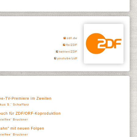
zdf.de
fb/ZDF
twitter/ZDF
youtube/zdf
ree-TV-Premiere im Zweiten
kus S.' Schaffarz
buch für ZDF/ORF-Koproduktion
pielfee' Bruckner
hn" mit neuen Folgen
pielfee' Bruckner