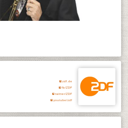
zdf.de
fb/ZDF
twitter/ZDF
youtube/zdf