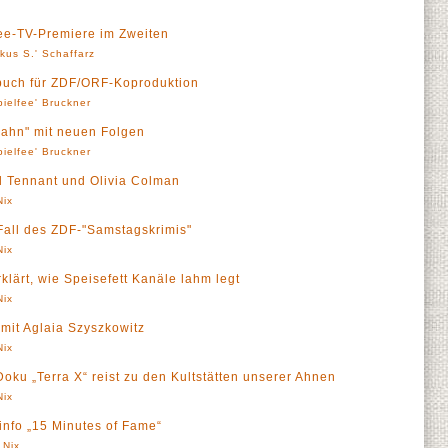
ree-TV-Premiere im Zweiten
kus S.' Schaffarz
buch für ZDF/ORF-Koproduktion
pielfee' Bruckner
hn" mit neuen Folgen
pielfee' Bruckner
id Tennant und Olivia Colman
Nix
. Fall des ZDF-"Samstagskrimis"
Nix
klärt, wie Speisefett Kanäle lahm legt
Nix
mit Aglaia Szyszkowitz
Nix
ku „Terra X“ reist zu den Kultstätten unserer Ahnen
Nix
Finfo „15 Minutes of Fame“
 Nix