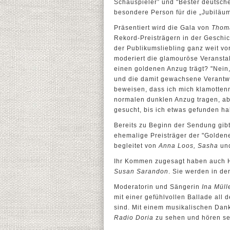
Schauspieler” und "Bester deutsche
besondere Person für die „Jubilä
Präsentiert wird die Gala von
Thoma
Rekord-Preisträgern in der Geschi
der Publikumsliebling ganz weit vo
moderiert die glamouröse Veransta
einen goldenen Anzug trägt? "Nein,
und die damit gewachsene Verantwor
beweisen, dass ich mich klamotten
normalen dunklen Anzug tragen, aber
gesucht, bis ich etwas gefunden ha
Bereits zu Beginn der Sendung gibt
ehemalige Preisträger der "Golde
begleitet von
Anna Loos, Sasha
un
Ihr Kommen zugesagt haben auch 
Susan Sarandon
. Sie werden in de
Moderatorin und Sängerin
Ina Müll
mit einer gefühlvollen Ballade all 
sind. Mit einem musikalischen Da
Radio Doria
zu sehen und hören se