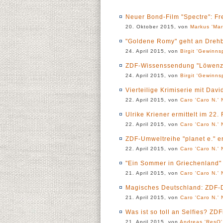
Neuer Bond-Film "Spectre": F
20. Oktober 2015, von
Markus 'Mar
"Goldene Romy" geht an Dreh
24. April 2015, von
Birgit 'Gewinns
ZDF-Wissenssendung "Löwenza
24. April 2015, von
Birgit 'Gewinns
Vierteilige Krimiserie mit Dav
22. April 2015, von
Caro 'Caro N.' 
Ulrike Kriener ermittelt im 22
22. April 2015, von
Caro 'Caro N.' 
ZDF-Umweltreihe "planet e." er
22. April 2015, von
Caro 'Caro N.' 
"Ein Sommer in Griechenland" 
21. April 2015, von
Caro 'Caro N.' 
Magisches Deutschland: ZDF-Do
21. April 2015, von
Caro 'Caro N.' 
Was ist so toll an Selfies? ZD
21. April 2015, von
Andreas 'ResQ'