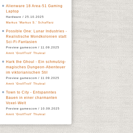
Alienware 18 Area-51 Gaming
Laptop
Hardware / 25.10.2025
Markus 'Markus S.' Schaffarz
Possible One: Lunar Industries -
Realistische Mondkolonien statt
Sci-Fi-Fantasien
Preview gamescom / 11.09.2025
Amrit 'GrollTroll' Thukral
Hark the Ghoul - Ein schmutzig-
magisches Dungeon-Abenteuer
im viktorianischen Stil
Preview gamescom / 11.09.2025
Amrit 'GrollTroll' Thukral
Town to City - Entspanntes
Bauen in einer charmanten
Voxel-Welt
Preview gamescom / 10.09.2025
Amrit 'GrollTroll' Thukral