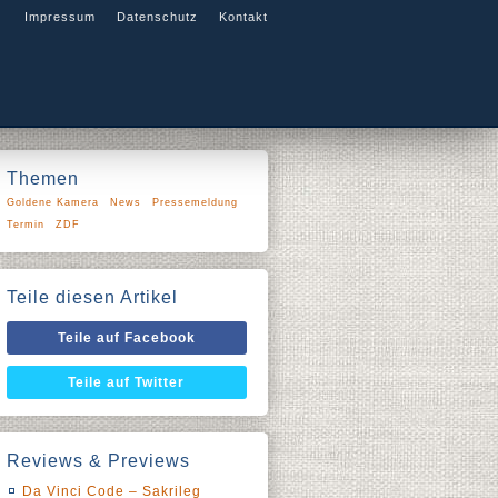
Impressum
Datenschutz
Kontakt
Themen
Goldene Kamera
News
Pressemeldung
Termin
ZDF
Teile diesen Artikel
Teile auf Facebook
Teile auf Twitter
Reviews & Previews
Da Vinci Code – Sakrileg