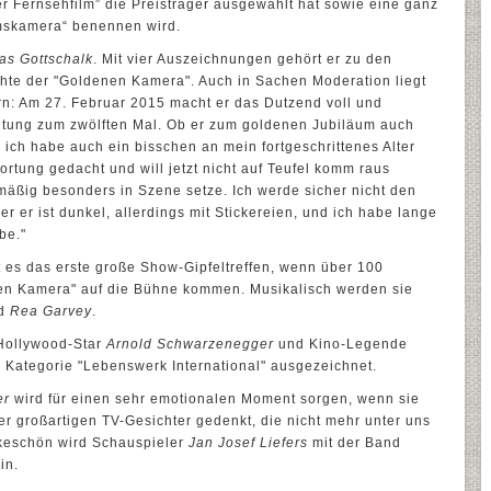
r Fernsehfilm” die Preisträger ausgewählt hat sowie eine ganz
umskamera“ benennen wird.
s Gottschalk
. Mit vier Auszeichnungen gehört er zu den
chte der "Goldenen Kamera". Auch in Sachen Moderation liegt
rn: Am 27. Februar 2015 macht er das Dutzend voll und
ltung zum zwölften Mal. Ob er zum goldenen Jubiläum auch
 ich habe auch ein bisschen an mein fortgeschrittenes Alter
tung gedacht und will jetzt nicht auf Teufel komm raus
mäßig besonders in Szene setze. Ich werde sicher nicht den
 er ist dunkel, allerdings mit Stickereien, und ich habe lange
be."
 es das erste große Show-Gipfeltreffen, wenn über 100
nen Kamera" auf die Bühne kommen. Musikalisch werden sie
d
Rea Garvey
.
Hollywood-Star
Arnold Schwarzenegger
und Kino-Legende
r Kategorie "Lebenswerk International" ausgezeichnet.
er
wird für einen sehr emotionalen Moment sorgen, wenn sie
der großartigen TV-Gesichter gedenkt, die nicht mehr unter uns
nkeschön wird Schauspieler
Jan Josef Liefers
mit der Band
in.