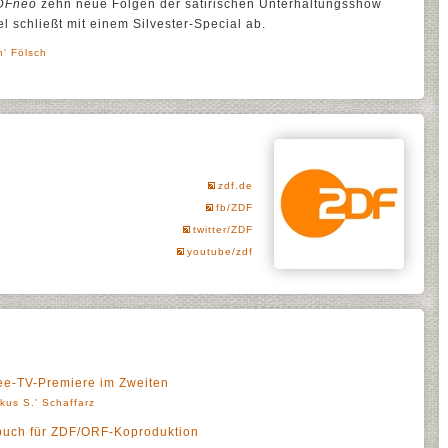
DFneo
zehn neue Folgen der satirischen Unterhaltungsshow
fel schließt mit einem Silvester-Special ab.
h' Fölsch
zdf.de
fb/ZDF
twitter/ZDF
youtube/zdf
ree-TV-Premiere im Zweiten
kus S.' Schaffarz
buch für ZDF/ORF-Koproduktion