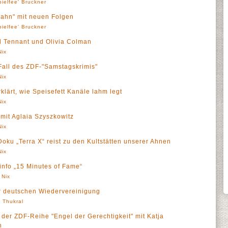
pielfee' Bruckner
hn" mit neuen Folgen
pielfee' Bruckner
id Tennant und Olivia Colman
Nix
. Fall des ZDF-"Samstagskrimis"
Nix
klärt, wie Speisefett Kanäle lahm legt
Nix
mit Aglaia Szyszkowitz
Nix
ku „Terra X“ reist zu den Kultstätten unserer Ahnen
Nix
Finfo „15 Minutes of Fame“
 Nix
er deutschen Wiedervereinigung
' Thukral
 der ZDF-Reihe "Engel der Gerechtigkeit" mit Katja
n