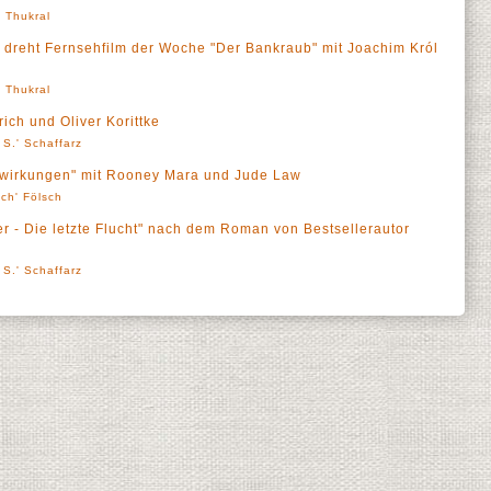
' Thukral
 dreht Fernsehfilm der Woche "Der Bankraub" mit Joachim Król
' Thukral
rich und Oliver Korittke
 S.' Schaffarz
enwirkungen" mit Rooney Mara und Jude Law
sch' Fölsch
ler - Die letzte Flucht" nach dem Roman von Bestsellerautor
 S.' Schaffarz