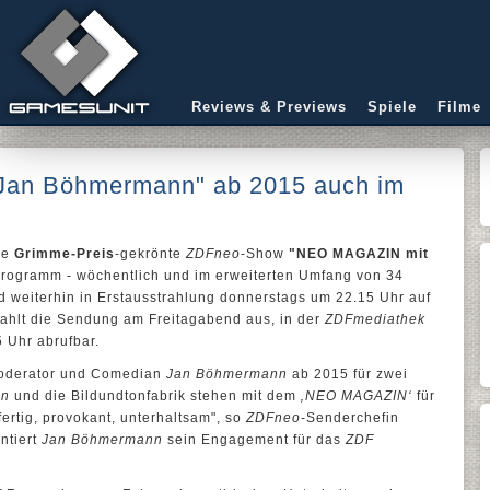
Reviews & Previews
Spiele
Filme
an Böhmermann" ab 2015 auch im
ie
Grimme-Preis
-gekrönte
ZDFneo
-Show
"NEO MAGAZIN mit
rogramm - wöchentlich und im erweiterten Umfang von 34
d weiterhin in Erstausstrahlung donnerstags um 22.15 Uhr auf
rahlt die Sendung am Freitagabend aus, in der
ZDFmediathek
5 Uhr abrufbar.
derator und Comedian
Jan Böhmermann
ab 2015 für zwei
nn
und die Bildundtonfabrik stehen mit dem
‚NEO MAGAZIN‘
für
rtig, provokant, unterhaltsam", so
ZDFneo
-Senderchefin
ntiert
Jan Böhmermann
sein Engagement für das
ZDF