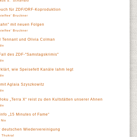
kus S.' Schaffarz
buch für ZDF/ORF-Koproduktion
pielfee' Bruckner
hn" mit neuen Folgen
pielfee' Bruckner
id Tennant und Olivia Colman
Nix
. Fall des ZDF-"Samstagskrimis"
Nix
klärt, wie Speisefett Kanäle lahm legt
Nix
mit Aglaia Szyszkowitz
Nix
ku „Terra X“ reist zu den Kultstätten unserer Ahnen
Nix
Finfo „15 Minutes of Fame“
 Nix
er deutschen Wiedervereinigung
' Thukral