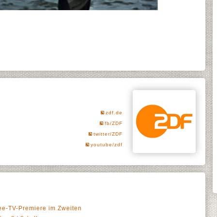
zdf.de
fb/ZDF
twitter/ZDF
youtube/zdf
ree-TV-Premiere im Zweiten