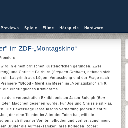
 Previews
Spiele
Filme
Hörspiele
Hardware
er" im ZDF-„Montagskino“
Premiere.
wird in einem britischen Küstenörtchen gefunden. Zwei
ttany
) und Chrissie Fairburn (
Stephen Graham
), nehmen sich
in ein Labyrinth aus Lügen, Vertuschung und der Frage nach
V-Premiere
"Blood - Mord am Meer"
im „Montagskino“ am 9.
F
ein eindringliches Krimidrama.
ll zu dem vorbestraften Exhibitionisten Jason Buleigh (
Ben
m toten Mädchen gesehen wurde. Für Joe und Chrissie ist klar,
st. Die Beweislage lässt Jasons Verhaftung jedoch nicht zu
Joe, der eine Tochter im Alter der Toten hat, will die
bedient sich illegaler Verhörmethoden und verliert zunehmend
 sein Bruder die Aufmerksamkeit ihres Kollegen Robert