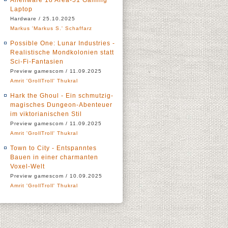
Alienware 18 Area-51 Gaming
Laptop
Hardware / 25.10.2025
Markus 'Markus S.' Schaffarz
Possible One: Lunar Industries -
Realistische Mondkolonien statt
Sci-Fi-Fantasien
Preview gamescom / 11.09.2025
Amrit 'GrollTroll' Thukral
Hark the Ghoul - Ein schmutzig-
magisches Dungeon-Abenteuer
im viktorianischen Stil
Preview gamescom / 11.09.2025
Amrit 'GrollTroll' Thukral
Town to City - Entspanntes
Bauen in einer charmanten
Voxel-Welt
Preview gamescom / 10.09.2025
Amrit 'GrollTroll' Thukral