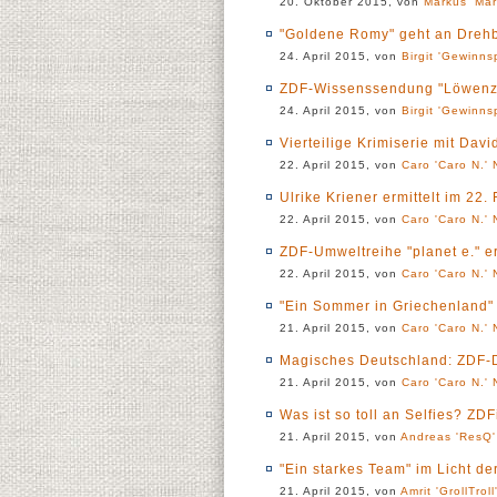
20. Oktober 2015, von
Markus 'Mar
"Goldene Romy" geht an Dreh
24. April 2015, von
Birgit 'Gewinns
ZDF-Wissenssendung "Löwenza
24. April 2015, von
Birgit 'Gewinns
Vierteilige Krimiserie mit Dav
22. April 2015, von
Caro 'Caro N.' 
Ulrike Kriener ermittelt im 22
22. April 2015, von
Caro 'Caro N.' 
ZDF-Umweltreihe "planet e." er
22. April 2015, von
Caro 'Caro N.' 
"Ein Sommer in Griechenland" 
21. April 2015, von
Caro 'Caro N.' 
Magisches Deutschland: ZDF-Do
21. April 2015, von
Caro 'Caro N.' 
Was ist so toll an Selfies? ZD
21. April 2015, von
Andreas 'ResQ'
"Ein starkes Team" im Licht d
21. April 2015, von
Amrit 'GrollTroll