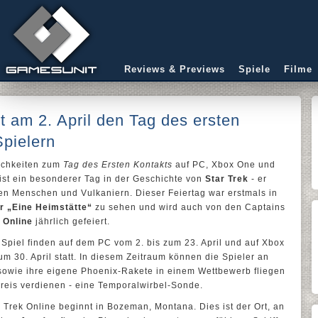
Reviews & Previews
Spiele
Filme
rt am 2. April den Tag des ersten
Spielern
lichkeiten zum
Tag des Ersten Kontakts
auf PC, Xbox One und
 ist ein besonderer Tag in der Geschichte von
Star Trek
- er
en Menschen und Vulkaniern. Dieser Feiertag war erstmals in
r „Eine Heimstätte“
zu sehen und wird auch von den Captains
 Online
jährlich gefeiert.
m Spiel finden auf dem PC vom 2. bis zum 23. April und auf Xbox
m 30. April statt. In diesem Zeitraum können die Spieler an
 sowie ihre eigene Phoenix-Rakete in einem Wettbewerb fliegen
reis verdienen - eine Temporalwirbel-Sonde.
r Trek Online beginnt in Bozeman, Montana. Dies ist der Ort, an