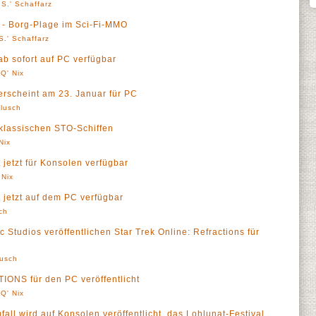
S.' Schaffarz
d - Borg-Plage im Sci-Fi-MMO
S.' Schaffarz
ab sofort auf PC verfügbar
Q' Nix
erscheint am 23. Januar für PC
lusch
klassischen STO-Schiffen
Nix
 jetzt für Konsolen verfügbar
 Nix
t jetzt auf dem PC verfügbar
ch
 Studios veröffentlichen Star Trek Online: Refractions für
lusch
NS für den PC veröffentlicht
Q' Nix
fall wird auf Konsolen veröffentlicht, das Lohlunat-Festival