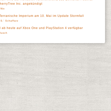
herryTree Inc. angekündigt
 Nix
as Terranische Imperium am 10. Mai im Update Stormfall
S.' Schaffarz
d ab heute auf Xbox One und PlayStation 4 verfügbar
lusch