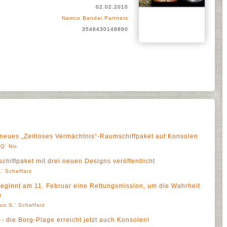
02.02.2010
Namco Bandai Partners
3546430148860
t neues „Zeitloses Vermächtnis“-Raumschiffpaket auf Konsolen
Q' Nix
hiffpaket mit drei neuen Designs veröffentlicht
' Schaffarz
 beginnt am 11. Februar eine Rettungsmission, um die Wahrheit
n
us S.' Schaffarz
 - die Borg-Plage erreicht jetzt auch Konsolen!