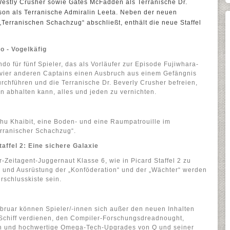
Westly Crusher sowie Gates McFadden als Terranische Dr.
on als Terranische Admiralin Leeta. Neben der neuen
„Terranischen Schachzug“ abschließt, enthält die neue Staffel
 - Vogelkäfig
 für fünf Spieler, das als Vorläufer zur Episode Fujiwhara-
it vier anderen Captains einen Ausbruch aus einem Gefängnis
chführen und die Terranische Dr. Beverly Crusher befreien,
n abhalten kann, alles und jeden zu vernichten.
hu Khaibit, eine Boden- und eine Raumpatrouille im
rranischer Schachzug“.
affel 2: Eine sichere Galaxie
-Zeitagent-Juggernaut Klasse 6, wie in Picard Staffel 2 zu
n und Ausrüstung der „Konföderation“ und der „Wächter“ werden
rschlusskiste sein.
ebruar können Spieler/-innen sich außer den neuen Inhalten
Schiff verdienen, den Compiler-Forschungsdreadnought,
 und hochwertige Omega-Tech-Upgrades von Q und seiner