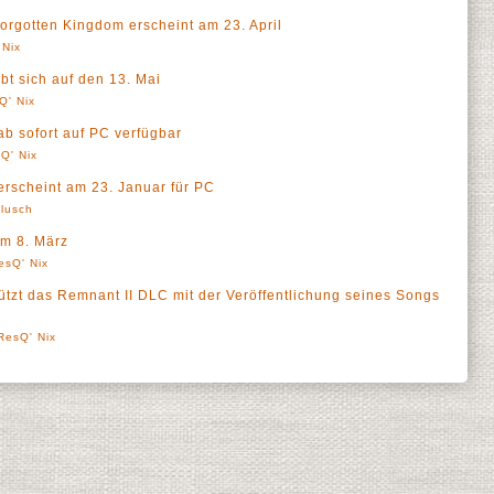
orgotten Kingdom erscheint am 23. April
 Nix
t sich auf den 13. Mai
Q' Nix
ab sofort auf PC verfügbar
Q' Nix
erscheint am 23. Januar für PC
lusch
am 8. März
esQ' Nix
tützt das Remnant II DLC mit der Veröffentlichung seines Songs
ResQ' Nix