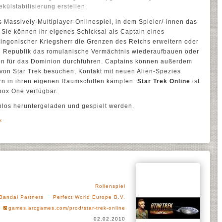
ülstabilisierung erstellen.
s Massively-Multiplayer-Onlinespiel, in dem Spieler/-innen das
Sie können ihr eigenes Schicksal als Captain eines
 klingonischer Kriegsherr die Grenzen des Reichs erweitern oder
Republik das romulanische Vermächtnis wiederaufbauen oder
en für das Dominion durchführen. Captains können außerdem
on Star Trek besuchen, Kontakt mit neuen Alien-Spezies
rn in ihren eigenen Raumschiffen kämpfen.
Star Trek Online
ist
Xbox One verfügbar.
los heruntergeladen und gespielt werden.
x
Rollenspiel
Bandai Partners
Perfect World Europe B.V.
games.arcgames.com/prod/star-trek-online
02.02.2010