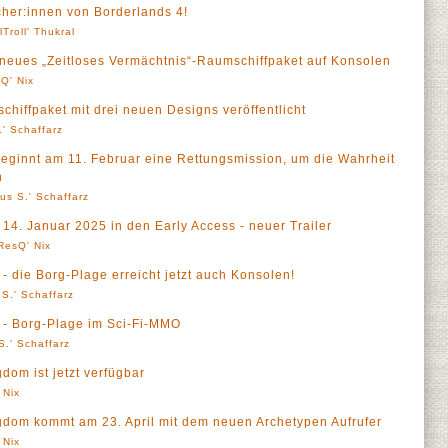
cher:innen von Borderlands 4!
lTroll' Thukral
t neues „Zeitloses Vermächtnis“-Raumschiffpaket auf Konsolen
Q' Nix
hiffpaket mit drei neuen Designs veröffentlicht
' Schaffarz
 beginnt am 11. Februar eine Rettungsmission, um die Wahrheit
n
us S.' Schaffarz
 14. Januar 2025 in den Early Access - neuer Trailer
ResQ' Nix
 - die Borg-Plage erreicht jetzt auch Konsolen!
S.' Schaffarz
d - Borg-Plage im Sci-Fi-MMO
S.' Schaffarz
dom ist jetzt verfügbar
 Nix
gdom kommt am 23. April mit dem neuen Archetypen Aufrufer
 Nix