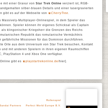
ie mit einer Gravur von
Star Trek Online
verziert ist, RGB-
 handgemalten silber-blauen Details und einer lasergravierten
n gibt es auf der Webseite von
CherryTree
.
s Massively-Multiplayer-Onlinespiel, in dem Spieler das
können. Spieler können ihr eigenes Schicksal als Captain
n, als klingonischer Kriegsherr die Grenzen des Reichs
omulanischen Republik das romulanische Vermächtnis
 gefährliche Missionen für das Dominion durchführen.
e Orte aus dem Universum von Star Trek besuchen, Kontakt
 und mit anderen Spielern in ihren eigenen Raumschiffen
PC, PlayStation 4 und Xbox One verfügbar.
 Online gibt es
playstartrekonline.de/
hier].
Rollenspiel
Bandai Partners
Perfect World Europe B.V.