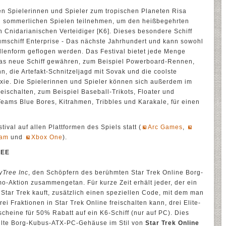
en Spielerinnen und Spieler zum tropischen Planeten Risa
on sommerlichen Spielen teilnehmen, um den heißbegehrten
 Cnidarianischen Verteidiger [K6]. Dieses besondere Schiff
aumschiff Enterprise - Das nächste Jahrhundert und kann sowohl
llenform geflogen werden. Das Festival bietet jede Menge
ür das neue Schiff gewähren, zum Beispiel Powerboard-Rennen,
n, die Artefakt-Schnitzeljagd mit Sovak und die coolste
axie. Die Spielerinnen und Spieler können sich außerdem im
ischalten, zum Beispiel Baseball-Trikots, Floater und
eams Blue Bores, Kitrahmen, Tribbles und Karakale, für einen
ival auf allen Plattformen des Spiels statt (
Arc Games
,
eam
und
Xbox One
).
REE
yTree Inc
, den Schöpfern des berühmten Star Trek Online Borg-
-Aktion zusammengetan. Für kurze Zeit erhält jeder, der ein
Star Trek kauft, zusätzlich einen speziellen Code, mit dem man
drei Fraktionen in Star Trek Online freischalten kann, drei Elite-
scheine für 50% Rabatt auf ein K6-Schiff (nur auf PC). Dies
ellte Borg-Kubus-ATX-PC-Gehäuse im Stil von
Star Trek Online