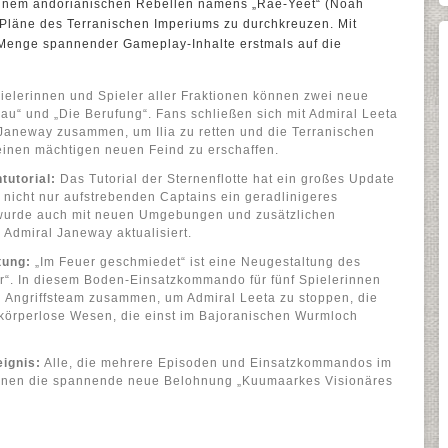
einem andorianischen Rebellen namens „Rae-Yeet“ (Noah
Pläne des Terranischen Imperiums zu durchkreuzen. Mit
nge spannender Gameplay-Inhalte erstmals auf die
ielerinnen und Spieler aller Fraktionen können zwei neue
lau“ und „Die Berufung“. Fans schließen sich mit Admiral Leeta
 Janeway zusammen, um Ilia zu retten und die Terranischen
 einen mächtigen neuen Feind zu erschaffen.
tutorial:
Das Tutorial der Sternenflotte hat ein großes Update
 nicht nur aufstrebenden Captains ein geradlinigeres
n wurde auch mit neuen Umgebungen und zusätzlichen
 Admiral Janeway aktualisiert.
tung:
„Im Feuer geschmiedet“ ist eine Neugestaltung des
Nor“. In diesem Boden-Einsatzkommando für fünf Spielerinnen
in Angriffsteam zusammen, um Admiral Leeta zu stoppen, die
, körperlose Wesen, die einst im Bajoranischen Wurmloch
ignis:
Alle, die mehrere Episoden und Einsatzkommandos im
önnen die spannende neue Belohnung „Kuumaarkes Visionäres