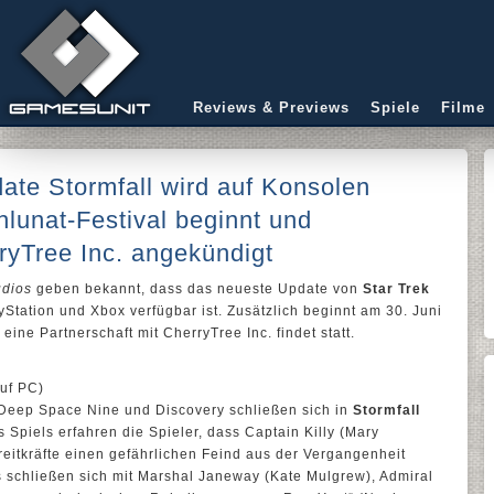
Reviews & Previews
Spiele
Filme
date Stormfall wird auf Konsolen
ohlunat-Festival beginnt und
ryTree Inc. angekündigt
udios
geben bekannt, dass das neueste Update von
Star Trek
ayStation und Xbox verfügbar ist. Zusätzlich beginnt am 30. Juni
eine Partnerschaft mit CherryTree Inc. findet statt.
auf PC)
 Deep Space Nine und Discovery schließen sich in
Stormfall
piels erfahren die Spieler, dass Captain Killy (Mary
eitkräfte einen gefährlichen Feind aus der Vergangenheit
s schließen sich mit Marshal Janeway (Kate Mulgrew), Admiral