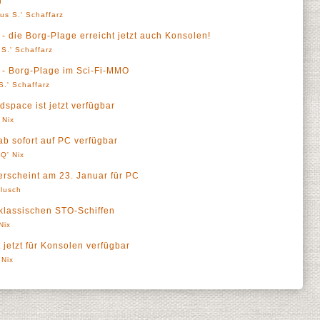
n
us S.' Schaffarz
 - die Borg-Plage erreicht jetzt auch Konsolen!
S.' Schaffarz
d - Borg-Plage im Sci-Fi-MMO
S.' Schaffarz
dspace ist jetzt verfügbar
 Nix
ab sofort auf PC verfügbar
Q' Nix
erscheint am 23. Januar für PC
lusch
klassischen STO-Schiffen
Nix
 jetzt für Konsolen verfügbar
 Nix