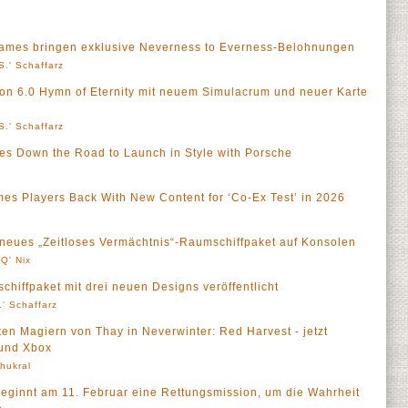
ames bringen exklusive Neverness to Everness-Belohnungen
S.' Schaffarz
ion 6.0 Hymn of Eternity mit neuem Simulacrum und neuer Karte
S.' Schaffarz
es Down the Road to Launch in Style with Porsche
es Players Back With New Content for ‘Co-Ex Test’ in 2026
t neues „Zeitloses Vermächtnis“-Raumschiffpaket auf Konsolen
Q' Nix
hiffpaket mit drei neuen Designs veröffentlicht
' Schaffarz
ten Magiern von Thay in Neverwinter: Red Harvest - jetzt
 und Xbox
Thukral
 beginnt am 11. Februar eine Rettungsmission, um die Wahrheit