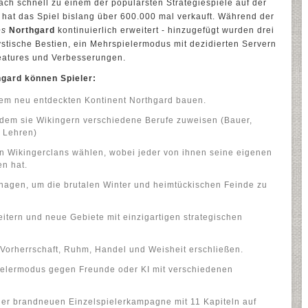
ch schnell zu einem der populärsten Strategiespiele auf der
 hat das Spiel bislang über 600.000 mal verkauft. Während der
es
Northgard
kontinuierlich erweitert - hinzugefügt wurden drei
stische Bestien, ein Mehrspielermodus mit dezidierten Servern
Features und Verbesserungen.
hgard können Spieler:
dem neu entdeckten Kontinent Northgard bauen.
ndem sie Wikingern verschiedene Berufe zuweisen (Bauer,
r Lehren)
n Wikingerclans wählen, wobei jeder von ihnen seine eigenen
en hat.
nagen, um die brutalen Winter und heimtückischen Feinde zu
itern und neue Gebiete mit einzigartigen strategischen
orherrschaft, Ruhm, Handel und Weisheit erschließen.
pielermodus gegen Freunde oder KI mit verschiedenen
der brandneuen Einzelspielerkampagne mit 11 Kapiteln auf