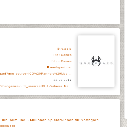
Strategie
Riot Games
Shiro Games
northgard.net
hgard?utm_source=ICO%20Partners%20Medi…
22.02.2017
er/shirogames?utm_source=ICO+Partners+Me…
 Jubiläum und 3 Millionen Spieler/-innen für Northgard
ppellusch