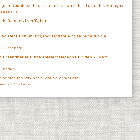
igste Update seit dem Launch ist ab sofort kostenlos verfügbar
agnostakis
k' Beta jetzt verfügbar
an reiht sich im jüngsten Update ein; Termine für die
S.' Schaffarz
 mit brandneuer Einzelspielerkampagne für den 7. März
.' Börner
eiht sich ins Wikinger-Strategiespiel ein
arkus S.' Schaffarz