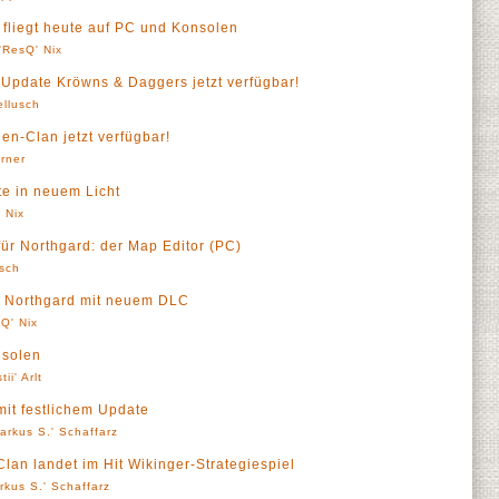
 fliegt heute auf PC und Konsolen
'ResQ' Nix
Update Kröwns & Daggers jetzt verfügbar!
llusch
en-Clan jetzt verfügbar!
örner
te in neuem Licht
 Nix
ür Northgard: der Map Editor (PC)
sch
h Northgard mit neuem DLC
Q' Nix
nsolen
ii' Arlt
mit festlichem Update
arkus S.' Schaffarz
lan landet im Hit Wikinger-Strategiespiel
rkus S.' Schaffarz