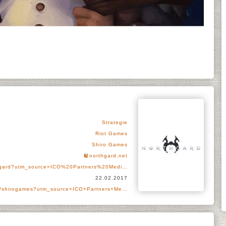
Strategie
Riot Games
Shiro Games
northgard.net
hgard?utm_source=ICO%20Partners%20Medi…
22.02.2017
er/shirogames?utm_source=ICO+Partners+Me…