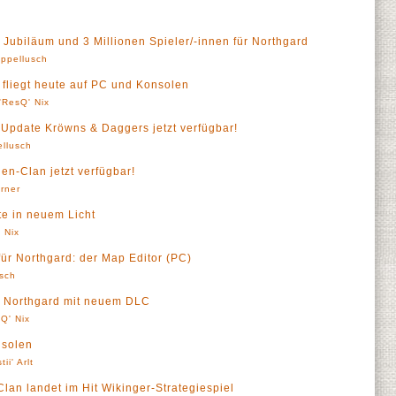
 Jubiläum und 3 Millionen Spieler/-innen für Northgard
ppellusch
 fliegt heute auf PC und Konsolen
'ResQ' Nix
Update Kröwns & Daggers jetzt verfügbar!
llusch
en-Clan jetzt verfügbar!
örner
te in neuem Licht
 Nix
ür Northgard: der Map Editor (PC)
sch
h Northgard mit neuem DLC
Q' Nix
nsolen
ii' Arlt
lan landet im Hit Wikinger-Strategiespiel