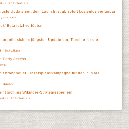
rkus S.' Schaffarz
igste Update seit dem Launch ist ab sofort kostenlos verfügbar
agnostakis
k' Beta jetzt verfügbar
an reiht sich im jüngsten Update ein; Termine für die
S.' Schaffarz
m Early Access
örner
 mit brandneuer Einzelspielerkampagne für den 7. März
.' Börner
eiht sich ins Wikinger-Strategiespiel ein
arkus S.' Schaffarz