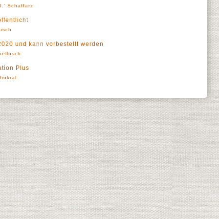
.' Schaffarz
ffentlicht
usch
2020 und kann vorbestellt werden
pellusch
ation Plus
Thukral