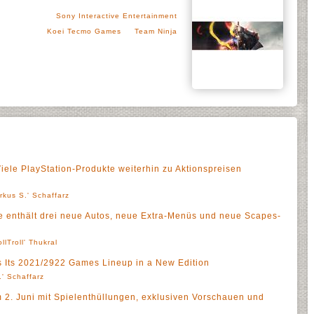
Sony Interactive Entertainment
Koei Tecmo Games
Team Ninja
iele PlayStation-Produkte weiterhin zu Aktionspreisen
rkus S.' Schaffarz
e enthält drei neue Autos, neue Extra-Menüs und neue Scapes-
ollTroll' Thukral
s Its 2021/2922 Games Lineup in a New Edition
' Schaffarz
 2. Juni mit Spielenthüllungen, exklusiven Vorschauen und