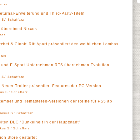
örner
Returnal-Erweiterung und Third-Party-Titeln
 S.' Schaffarz
t übernimmt Nixxes
ner
chet & Clank: Rift Apart präsentiert den weiblichen Lombax
 Nix
nt und E-Sport-Unternehmen RTS übernehmen Evolution
 S.' Schaffarz
 Neuer Trailer präsentiert Features der PC-Version
us S.' Schaffarz
zember und Remastered-Versionen der Reihe für PS5 ab
arkus S.' Schaffarz
eiten DLC “Dunkelheit in der Hauptstadt”
kus S.' Schaffarz
ion Store gestartet