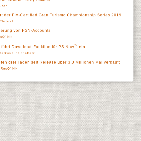
lusch
tart der FIA-Certified Gran Turismo Championship Series 2019
' Thukral
derung von PSN-Accounts
sQ' Nix
™
t führt Download-Funktion für PS Now
ein
Markus S.' Schaffarz
ten drei Tagen seit Release über 3,3 Millionen Mal verkauft
'ResQ' Nix