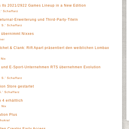
s Its 2021/2922 Games Lineup in a New Edition
' Schaffarz
Returnal-Erweiterung und Third-Party-Titeln
 S.' Schaffarz
t übernimmt Nixxes
ner
chet & Clank: Rift Apart präsentiert den weiblichen Lombax
 Nix
nt und E-Sport-Unternehmen RTS übernehmen Evolution
 S.' Schaffarz
ion Store gestartet
.' Schaffarz
n 4 erhältlich
 Nix
ation Plus
Thukral
 den Creator Early Access