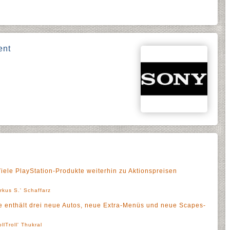
ent
iele PlayStation-Produkte weiterhin zu Aktionspreisen
rkus S.' Schaffarz
e enthält drei neue Autos, neue Extra-Menüs und neue Scapes-
ollTroll' Thukral