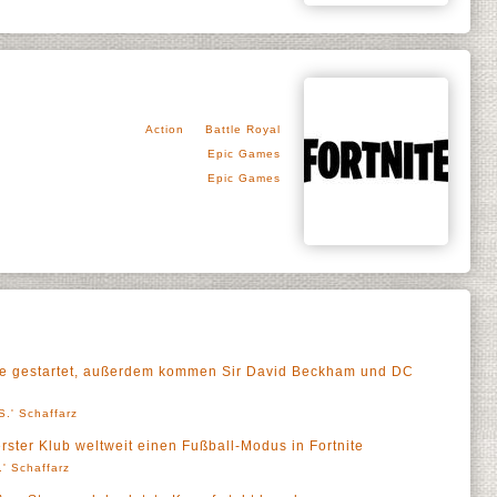
Action
Battle Royal
Epic Games
Epic Games
e gestartet, außerdem kommen Sir David Beckham und DC
S.' Schaffarz
rster Klub weltweit einen Fußball-Modus in Fortnite
' Schaffarz