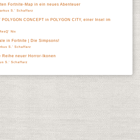
sten Fortnite-Map in ein neues Abenteuer
arkus S.' Schaffarz
 POLYGON CONCEPT in POLYGON CITY, einer Insel im
ResQ' Nix
yale in Fortnite | Die Simpsons!
rkus S.' Schaffarz
ne Reihe neuer Horror-Ikonen
us S.' Schaffarz