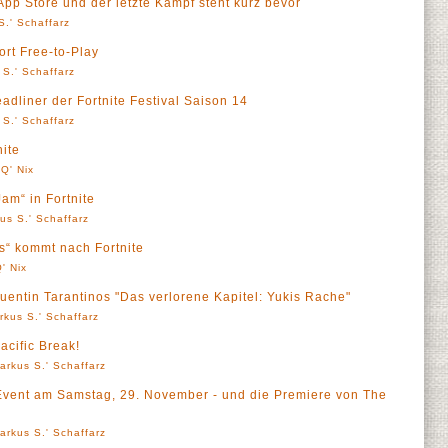
 App Store und der letzte Kampf steht kurz bevor
S.' Schaffarz
fort Free-to-Play
 S.' Schaffarz
dliner der Fortnite Festival Saison 14
 S.' Schaffarz
ite
Q' Nix
am“ in Fortnite
us S.' Schaffarz
s“ kommt nach Fortnite
' Nix
entin Tarantinos "Das verlorene Kapitel: Yukis Rache"
rkus S.' Schaffarz
Pacific Break!
arkus S.' Schaffarz
-Event am Samstag, 29. November - und die Premiere von The
arkus S.' Schaffarz