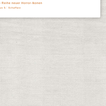
ne Reihe neuer Horror-Ikonen
us S.' Schaffarz