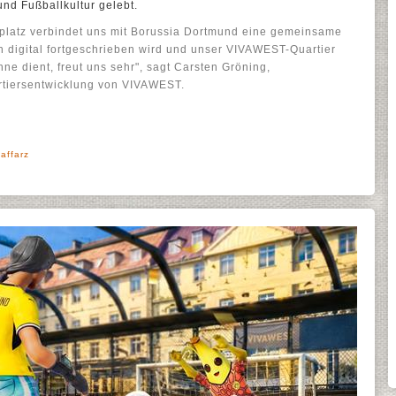
und Fußballkultur gelebt.
gplatz verbindet uns mit Borussia Dortmund eine gemeinsame
 digital fortgeschrieben wird und unser VIVAWEST-Quartier
ne dient, freut uns sehr", sagt Carsten Gröning,
artiersentwicklung von VIVAWEST.
affarz