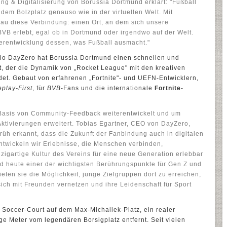
ng & Digitalisierung von Borussia Dortmund erklärt: "Fußball
em Bolzplatz genauso wie in der virtuellen Welt. Mit
au diese Verbindung: einen Ort, an dem sich unsere
 BVB erlebt, egal ob in Dortmund oder irgendwo auf der Welt.
iterentwicklung dessen, was Fußball ausmacht."
io DayZero hat Borussia Dortmund einen schnellen und
t, der die Dynamik von „Rocket League" mit den kreativen
ndet. Gebaut von erfahrenen „Fortnite"- und UEFN-Entwicklern,
play-First
, für
BVB
-Fans und die internationale
Fortnite
-
f Basis von Community-Feedback weiterentwickelt und um
Aktivierungen erweitert. Tobias Egartner, CEO von DayZero,
früh erkannt, dass die Zukunft der Fanbindung auch in digitalen
ntwickeln wir Erlebnisse, die Menschen verbinden,
zigartige Kultur des Vereins für eine neue Generation erlebbar
d heute einer der wichtigsten Berührungspunkte für Gen Z und
eten sie die Möglichkeit, junge Zielgruppen dort zu erreichen,
 sich mit Freunden vernetzen und ihre Leidenschaft für Sport
 Soccer-Court auf dem Max-Michallek-Platz, ein realer
ge Meter vom legendären Borsigplatz entfernt. Seit vielen