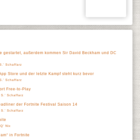
e gestartet, außerdem kommen Sir David Beckham und DC
S.' Schaffarz
 App Store und der letzte Kampf steht kurz bevor
S.' Schaffarz
fort Free-to-Play
 S.' Schaffarz
dliner der Fortnite Festival Saison 14
 S.' Schaffarz
ite
Q' Nix
am“ in Fortnite