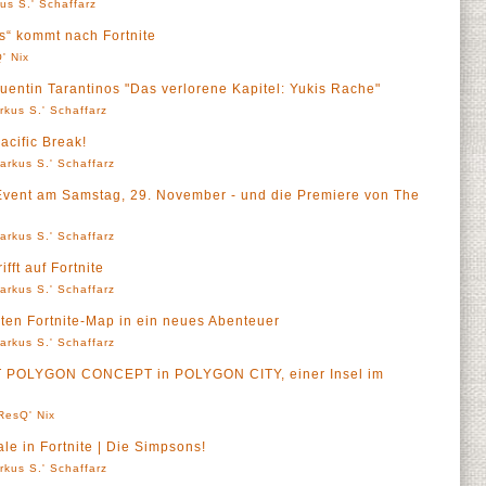
us S.' Schaffarz
s“ kommt nach Fortnite
' Nix
entin Tarantinos "Das verlorene Kapitel: Yukis Rache"
rkus S.' Schaffarz
Pacific Break!
arkus S.' Schaffarz
-Event am Samstag, 29. November - und die Premiere von The
arkus S.' Schaffarz
ifft auf Fortnite
arkus S.' Schaffarz
sten Fortnite-Map in ein neues Abenteuer
arkus S.' Schaffarz
 POLYGON CONCEPT in POLYGON CITY, einer Insel im
ResQ' Nix
yale in Fortnite | Die Simpsons!
rkus S.' Schaffarz