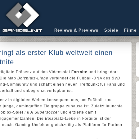
Reviews & Previews
Spiele
Filme
ngt als erster Klub weltweit einen
tnite
 digitale Präsenz auf das Videospiel
Fortnite
und bringt dort
. Die Map
Bolzplatz-Liebe
verbindet die Fußball-DNA des
BVB
ing-Community und schafft einen neuen Treffpunkt für Fans und
uerhaft und unbegrenzt verfügbar ist.
enz in digitalen Welten konsequent aus, um Fußball- und
e junge, gamingaffine Zielgruppe zuhause ist. Zuletzt launchte
Roblox-Spiel
FIFA Supersoccer
und erzielte damit
Engagementzahlen. Die
Bolzplatz-Liebe
in Fortnite ist der
d macht Gaming-Umfelder gleichzeitig als Plattform für Partner