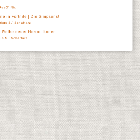
ResQ' Nix
yale in Fortnite | Die Simpsons!
rkus S.' Schaffarz
ne Reihe neuer Horror-Ikonen
us S.' Schaffarz