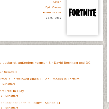
Action
Epic Games
fortnite.com
25.07.2017
e gestartet, außerdem kommen Sir David Beckham und DC
S.' Schaffarz
rster Klub weltweit einen Fußball-Modus in Fortnite
' Schaffarz
fort Free-to-Play
 S.' Schaffarz
dliner der Fortnite Festival Saison 14
 S.' Schaffarz