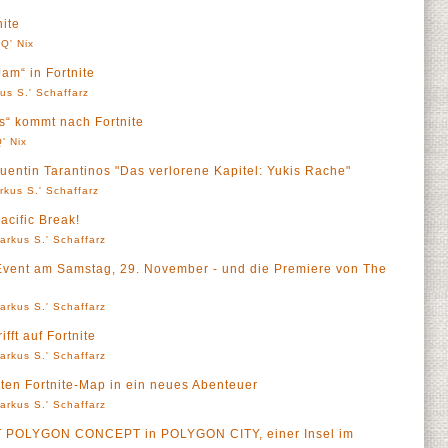
ite
Q' Nix
am“ in Fortnite
us S.' Schaffarz
s“ kommt nach Fortnite
' Nix
entin Tarantinos "Das verlorene Kapitel: Yukis Rache"
rkus S.' Schaffarz
Pacific Break!
arkus S.' Schaffarz
-Event am Samstag, 29. November - und die Premiere von The
arkus S.' Schaffarz
ifft auf Fortnite
arkus S.' Schaffarz
sten Fortnite-Map in ein neues Abenteuer
arkus S.' Schaffarz
 POLYGON CONCEPT in POLYGON CITY, einer Insel im