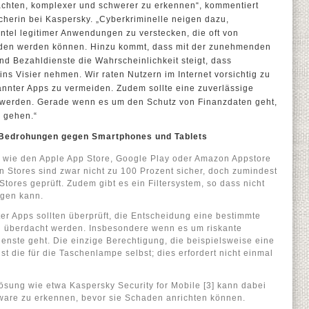
achten, komplexer und schwerer zu erkennen“, kommentiert
cherin bei Kaspersky. „Cyberkriminelle neigen dazu,
tel legitimer Anwendungen zu verstecken, die oft von
laden werden können. Hinzu kommt, dass mit der zunehmenden
nd Bezahldienste die Wahrscheinlichkeit steigt, dass
ins Visier nehmen. Wir raten Nutzern im Internet vorsichtig zu
nnter Apps zu vermeiden. Zudem sollte eine zuverlässige
 werden. Gerade wenn es um den Schutz von Finanzdaten geht,
u gehen.“
 Bedrohungen gegen Smartphones und Tablets
es wie den Apple App Store, Google Play oder Amazon Appstore
n Stores sind zwar nicht zu 100 Prozent sicher, doch zumindest
Stores geprüft. Zudem gibt es ein Filtersystem, so dass nicht
ngen kann.
r Apps sollten überprüft, die Entscheidung eine bestimmte
g überdacht werden. Insbesondere wenn es um riskante
nste geht. Die einzige Berechtigung, die beispielsweise eine
t die für die Taschenlampe selbst; dies erfordert nicht einmal
lösung wie etwa Kaspersky Security for Mobile [3] kann dabei
ware zu erkennen, bevor sie Schaden anrichten können.