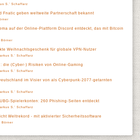
us S.' Schaffarz
 Fnatic geben weltweite Partnerschaft bekannt
örner
ma auf der Online-Plattform Discord entdeckt, das mit Bitcoin
' Börner
ekte Weihnachtsgeschenk für globale VPN-Nutzer
arkus S.' Schaffarz
: die (Cyber-) Risiken von Online-Gaming
arkus S.' Schaffarz
 Deutschland im Visier von als Cyberpunk-2077-getarnten
arkus S.' Schaffarz
PUBG-Spielerkonten: 260 Phishing-Seiten entdeckt
arkus S.' Schaffarz
ht Weltrekord - mit aktivierter Sicherheitssoftware
' Börner