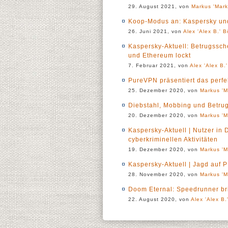
29. August 2021, von
Markus 'Mark
Koop-Modus an: Kaspersky und
26. Juni 2021, von
Alex 'Alex B.' B
Kaspersky-Aktuell: Betrugssche
und Ethereum lockt
7. Februar 2021, von
Alex 'Alex B.
PureVPN präsentiert das perf
25. Dezember 2020, von
Markus 'M
Diebstahl, Mobbing und Betrug
20. Dezember 2020, von
Markus 'M
Kaspersky-Aktuell | Nutzer in
cyberkriminellen Aktivitäten
19. Dezember 2020, von
Markus 'M
Kaspersky-Aktuell | Jagd auf 
28. November 2020, von
Markus 'M
Doom Eternal: Speedrunner bric
22. August 2020, von
Alex 'Alex B.