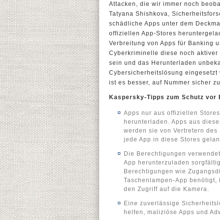
Attacken, die wir immer noch beob
Tatyana Shishkova, Sicherheitsfors
schädliche Apps unter dem Deckman
offiziellen App-Stores herunterge
Verbreitung von Apps für Banking u
Cyberkriminelle diese noch aktiver 
sein und das Herunterladen unbeka
Cybersicherheitslösung eingesetzt
ist es besser, auf Nummer sicher z
Kaspersky-Tipps zum Schutz vor
Apps nur aus offiziellen Stor
herunterladen. Apps aus diese
werden sie von Vertretern des 
jede App in diese Stores gela
Die Berechtigungen verwendete
App herunterzuladen sorgfälti
Berechtigungen wie Zugangsdie
Taschenlampen-App benötigt, is
den Zugriff auf die Kamera.
Eine zuverlässige Sicherheits
helfen, maliziöse Apps und Ad