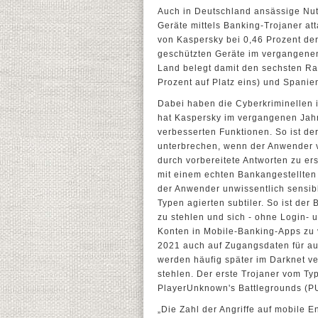
Auch in Deutschland ansässige Nut
Geräte mittels Banking-Trojaner at
von Kaspersky bei 0,46 Prozent de
geschützten Geräte im vergangenen
Land belegt damit den sechsten Ra
Prozent auf Platz eins) und Spanien
Dabei haben die Cyberkriminellen i
hat Kaspersky im vergangenen Jahr
verbesserten Funktionen. So ist der
unterbrechen, wenn der Anwender v
durch vorbereitete Antworten zu er
mit einem echten Bankangestellten
der Anwender unwissentlich sensibl
Typen agierten subtiler. So ist de
zu stehlen und sich - ohne Login-
Konten in Mobile-Banking-Apps zu 
2021 auch auf Zugangsdaten für a
werden häufig später im Darknet v
stehlen. Der erste Trojaner vom Ty
PlayerUnknown's Battlegrounds (P
„Die Zahl der Angriffe auf mobile 