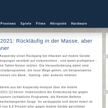
 Previews
Spiele
Filme
Hörspiele
Hardware
2021: Rückläufig in der Masse, aber
aner
Kaspersky
einen Rückgang bei Attacken auf mobile Geräte,
ngungen verstärkt auf risikoreichere - und damit profitablere -
d Tablet-Nutzer setzten. Die Herausforderung dabei sind
Schadprogramme, die neue Wege gehen, um beispielsweise
ationen von Bank-, Gaming- oder anderen mobilen
derem aus der Kaspersky-Analyse über die mobile
2021 [1] hervor. Insbesondere die Entwicklung bei gegen
rojanern (schädliche Programme, die Remote-Befehle
herheitsexperten Sorge. So verdoppelte sich deren Anteil im
 nun 8,9 Prozent aller gegen mobile Geräte gerichteter