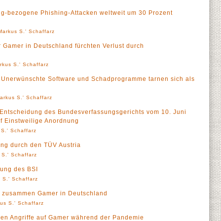
ng-bezogene Phishing-Attacken weltweit um 30 Prozent
Markus S.' Schaffarz
 Gamer in Deutschland fürchten Verlust durch
rkus S.' Schaffarz
: Unerwünschte Software und Schadprogramme tarnen sich als
arkus S.' Schaffarz
Entscheidung des Bundesverfassungsgerichts vom 10. Juni
f Einstweilige Anordnung
S.' Schaffarz
rung durch den TÜV Austria
 S.' Schaffarz
ung des BSI
 S.' Schaffarz
n zusammen Gamer in Deutschland
us S.' Schaffarz
onen Angriffe auf Gamer während der Pandemie