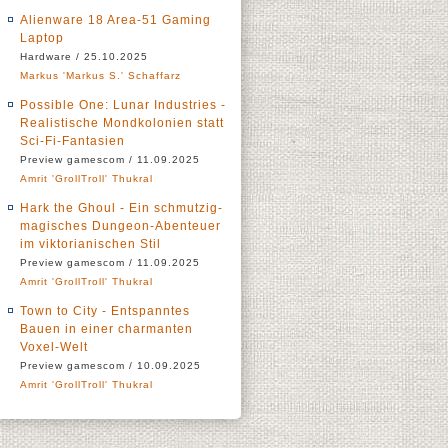
Alienware 18 Area-51 Gaming
Laptop
Hardware / 25.10.2025
Markus 'Markus S.' Schaffarz
Possible One: Lunar Industries -
Realistische Mondkolonien statt
Sci-Fi-Fantasien
Preview gamescom / 11.09.2025
Amrit 'GrollTroll' Thukral
Hark the Ghoul - Ein schmutzig-
magisches Dungeon-Abenteuer
im viktorianischen Stil
Preview gamescom / 11.09.2025
Amrit 'GrollTroll' Thukral
Town to City - Entspanntes
Bauen in einer charmanten
Voxel-Welt
Preview gamescom / 10.09.2025
Amrit 'GrollTroll' Thukral