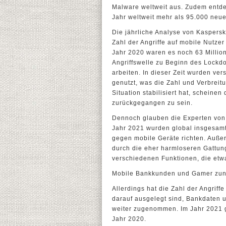
Malware weltweit aus. Zudem entde
Jahr weltweit mehr als 95.000 neue
Die jährliche Analyse von Kaspers
Zahl der Angriffe auf mobile Nutzer 
Jahr 2020 waren es noch 63 Million
Angriffswelle zu Beginn des Lockd
arbeiten. In dieser Zeit wurden ve
genutzt, was die Zahl und Verbreitu
Situation stabilisiert hat, scheine
zurückgegangen zu sein.
Dennoch glauben die Experten von 
Jahr 2021 wurden global insgesamt 
gegen mobile Geräte richten. Auße
durch die eher harmloseren Gattun
verschiedenen Funktionen, die etwa 
Mobile Bankkunden und Gamer zune
Allerdings hat die Zahl der Angriff
darauf ausgelegt sind, Bankdaten 
weiter zugenommen. Im Jahr 2021 ga
Jahr 2020.