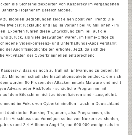
ckten die Sicherheitsexperten von Kaspersky im vergangenen
 Banking-Trojaner im Bereich Mobile.
ky zu mobilen Bedrohungen zeigt einen positiven Trend: Die
weltweit ist rückläufig und lag im Vorjahr bei 46 Millionen - im
en. Experten führen diese Entwicklung zum Teil auf die
owns zurück, als viele gezwungen waren, im Home-Office zu
rschiedene Videokonferenz- und Unterhaltungs-Apps verstärkt
ng der Angriffsmöglichkeiten erhöhte. Jetzt, da sich die
n die Aktivitäten der Cyberkriminellen entsprechend
Kaspersky, dass es noch zu früh ist, Entwarnung zu geben. Im
3,5 Millionen schädliche Installationspakete entdeckt, die sich
rdem wurden 80 Prozent der Attacken mittels Malware und nicht
gen Adware oder RiskTools - schädliche Programme mit
auf dem Bildschirm nicht zu identifizieren sind - ausgeführt.
hmend im Fokus von Cyberkriminellen - auch in Deutschland
e mit dedizierten Banking-Trojanern, also Programmen, die
und im Anschluss das Vermögen selbst von Nutzern zu stehlen,
b es rund 2,4 Millionen Angriffe, nur 600.000 weniger als im