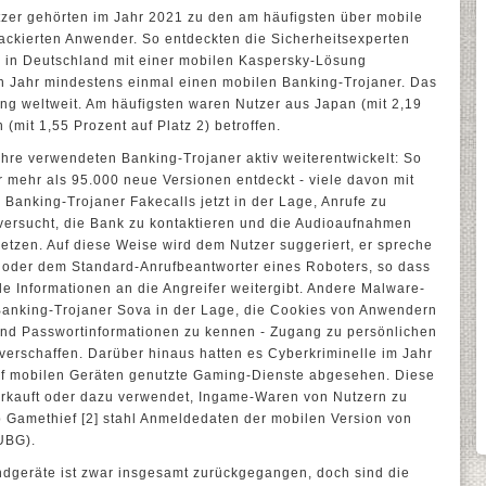
zer gehörten im Jahr 2021 zu den am häufigsten über mobile
tackierten Anwender. So entdeckten die Sicherheitsexperten
r in Deutschland mit einer mobilen Kaspersky-Lösung
 Jahr mindestens einmal einen mobilen Banking-Trojaner. Das
ng weltweit. Am häufigsten waren Nutzer aus Japan (mit 2,19
 (mit 1,55 Prozent auf Platz 2) betroffen.
hre verwendeten Banking-Trojaner aktiv weiterentwickelt: So
 mehr als 95.000 neue Versionen entdeckt - viele davon mit
 Banking-Trojaner Fakecalls jetzt in der Lage, Anrufe zu
ersucht, die Bank zu kontaktieren und die Audioaufnahmen
setzen. Auf diese Weise wird dem Nutzer suggeriert, er spreche
 oder dem Standard-Anrufbeantworter eines Roboters, so dass
e Informationen an die Angreifer weitergibt. Andere Malware-
r Banking-Trojaner Sova in der Lage, die Cookies von Anwendern
 und Passwortinformationen zu kennen - Zugang zu persönlichen
verschaffen. Darüber hinaus hatten es Cyberkriminelle im Jahr
uf mobilen Geräten genutzte Gaming-Dienste abgesehen. Diese
erkauft oder dazu verwendet, Ingame-Waren von Nutzern zu
p Gamethief [2] stahl Anmeldedaten der mobilen Version von
UBG).
Endgeräte ist zwar insgesamt zurückgegangen, doch sind die