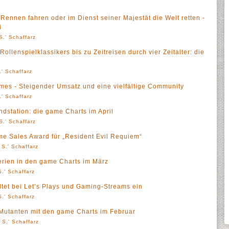
Rennen fahren oder im Dienst seiner Majestät die Welt retten -
i
S.' Schaffarz
lenspielklassikers bis zu Zeitreisen durch vier Zeitalter: die
' Schaffarz
mes - Steigender Umsatz und eine vielfältige Community
' Schaffarz
dstation: die game Charts im April
S.' Schaffarz
me Sales Award für „Resident Evil Requiem“
 S.' Schaffarz
erien in den game Charts im März
.' Schaffarz
ltet bei Let’s Plays und Gaming-Streams ein
.' Schaffarz
utanten mit den game Charts im Februar
 S.' Schaffarz