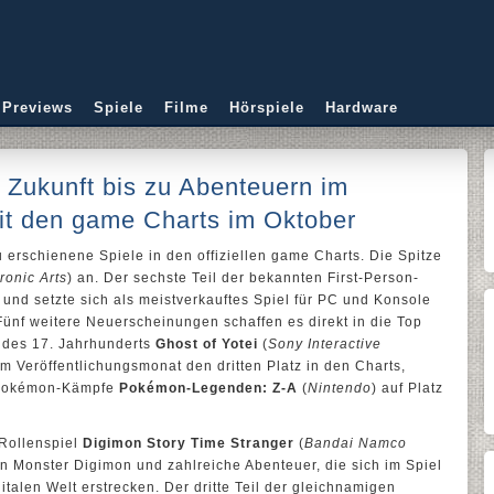
 Previews
Spiele
Filme
Hörspiele
Hardware
 Zukunft bis zu Abenteuern im
it den game Charts im Oktober
 erschienene Spiele in den offiziellen game Charts. Die Spitze
ronic Arts
) an. Der sechste Teil der bekannten First-Person-
und setzte sich als meistverkauftes Spiel für PC und Konsole
ünf weitere Neuerscheinungen schaffen es direkt in die Top
 des 17. Jahrhunderts
Ghost of Yotei
(
Sony Interactive
nem Veröffentlichungsmonat den dritten Platz in den Charts,
r Pokémon-Kämpfe
Pokémon-Legenden: Z-A
(
Nintendo
) auf Platz
 Rollenspiel
Digimon Story Time Stranger
(
Bandai Namco
en Monster Digimon und zahlreiche Abenteuer, die sich im Spiel
talen Welt erstrecken. Der dritte Teil der gleichnamigen