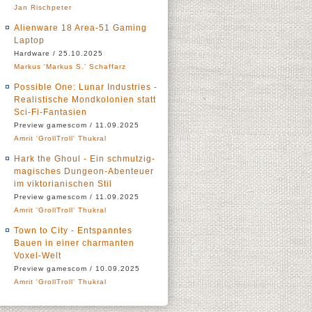
Jan Rischpeter
Alienware 18 Area-51 Gaming
Laptop
Hardware / 25.10.2025
Markus 'Markus S.' Schaffarz
Possible One: Lunar Industries -
Realistische Mondkolonien statt
Sci-Fi-Fantasien
Preview gamescom / 11.09.2025
Amrit 'GrollTroll' Thukral
Hark the Ghoul - Ein schmutzig-
magisches Dungeon-Abenteuer
im viktorianischen Stil
Preview gamescom / 11.09.2025
Amrit 'GrollTroll' Thukral
Town to City - Entspanntes
Bauen in einer charmanten
Voxel-Welt
Preview gamescom / 10.09.2025
Amrit 'GrollTroll' Thukral