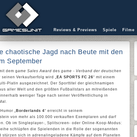
Reviews & Previews
Spiele
Filme
ne chaotische Jagd nach Beute mit den
im September
mit dem g
ame Sales Award
des
game - Verband der deutschen
 seinen Verkaufserfolg wird „
EA SPORTS FC 26
“ mit einem
lti-Platin ausgezeichnet. Der Sporttitel der gleichnamigen
aus aller Welt und den größten Fußballstars an mitreißenden
 innerhalb weniger Tage nach seiner Veröffentlichung in
Mal.
 Humor „
Borderlands 4
“ erreicht in seinem
stein von mehr als 100.000 verkauften Exemplaren und darf
en. Ob im Singleplayer-, Splitscreen- oder Online-Koop-Modus:
Reihe schlüpfen die Spielenden in die Rolle der sogenannten
 stürzen sich in adrenalingeladene Kämpfe auf dem Planeten