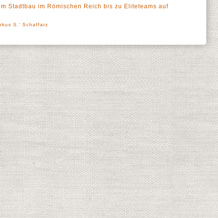
m Stadtbau im Römischen Reich bis zu Eliteteams auf
rkus S.' Schaffarz