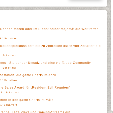
Rennen fahren oder im Dienst seiner Majestät die Welt retten -
i
S.' Schaffarz
lenspielklassikers bis zu Zeitreisen durch vier Zeitalter: die
' Schaffarz
mes - Steigender Umsatz und eine vielfältige Community
' Schaffarz
dstation: die game Charts im April
S.' Schaffarz
me Sales Award für „Resident Evil Requiem“
 S.' Schaffarz
erien in den game Charts im März
.' Schaffarz
ltet bei Let’s Plays und Gaming-Streams ein