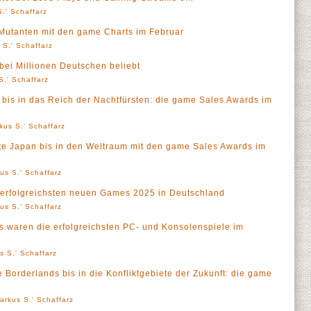
.' Schaffarz
utanten mit den game Charts im Februar
 S.' Schaffarz
ei Millionen Deutschen beliebt
S.' Schaffarz
bis in das Reich der Nachtfürsten: die game Sales Awards im
kus S.' Schaffarz
te Japan bis in den Weltraum mit den game Sales Awards im
us S.' Schaffarz
 erfolgreichsten neuen Games 2025 in Deutschland
us S.' Schaffarz
 waren die erfolgreichsten PC- und Konsolenspiele im
s S.' Schaffarz
Borderlands bis in die Konfliktgebiete der Zukunft: die game
arkus S.' Schaffarz