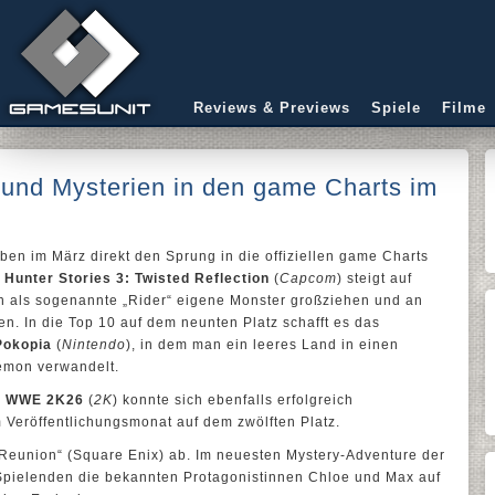
Reviews & Previews
Spiele
Filme
 und Mysterien in den game Charts im
aben im März direkt den Sprung in die offiziellen game Charts
 Hunter Stories 3: Twisted Reflection
(
Capcom
) steigt auf
en als sogenannte „Rider“ eigene Monster großziehen und an
. In die Top 10 auf dem neunten Platz schafft es das
okopia
(
Nintendo
), in dem man ein leeres Land in einen
émon verwandelt.
e
WWE 2K26
(
2K
) konnte sich ebenfalls erfolgreich
 Veröffentlichungsmonat auf dem zwölften Platz.
: Reunion“ (Square Enix) ab. Im neuesten Mystery-Adventure der
Spielenden die bekannten Protagonistinnen Chloe und Max auf