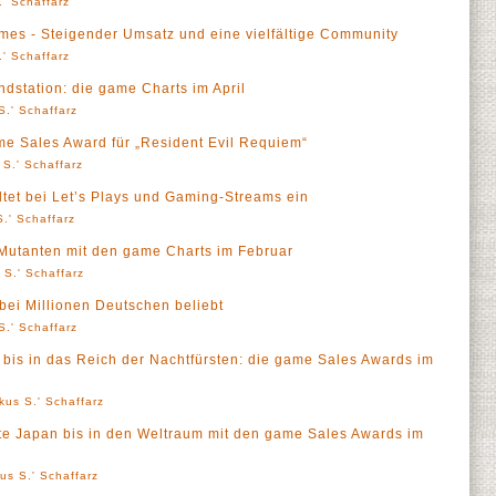
' Schaffarz
mes - Steigender Umsatz und eine vielfältige Community
' Schaffarz
dstation: die game Charts im April
S.' Schaffarz
me Sales Award für „Resident Evil Requiem“
 S.' Schaffarz
ltet bei Let’s Plays und Gaming-Streams ein
.' Schaffarz
utanten mit den game Charts im Februar
 S.' Schaffarz
ei Millionen Deutschen beliebt
S.' Schaffarz
bis in das Reich der Nachtfürsten: die game Sales Awards im
kus S.' Schaffarz
te Japan bis in den Weltraum mit den game Sales Awards im
us S.' Schaffarz