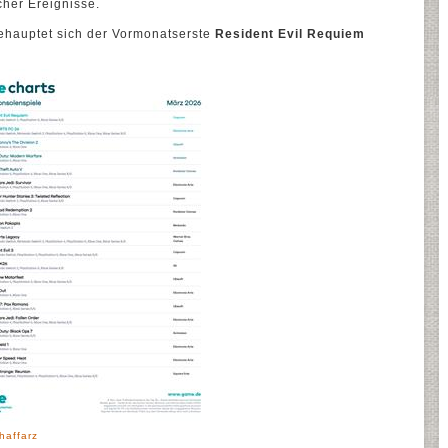
cher Ereignisse.
behauptet sich der Vormonatserste
Resident Evil Requiem
haffarz