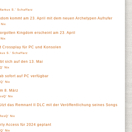
Markus S.' Schaffarz
gdom kommt am 23. April mit dem neuen Archetypen Aufrufer
 Nix
orgotten Kingdom erscheint am 23. April
 Nix
rt Crossplay für PC und Konsolen
kus S.' Schaffarz
t sich auf den 13. Mai
Q' Nix
ab sofort auf PC verfügbar
Q' Nix
am 8. März
esQ' Nix
tützt das Remnant II DLC mit der Veröffentlichung seines Songs
ResQ' Nix
rly Access für 2024 geplant
Q' Nix