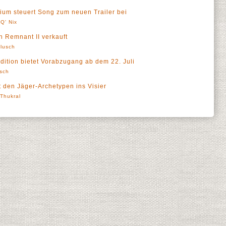
vium steuert Song zum neuen Trailer bei
Q' Nix
n Remnant II verkauft
lusch
Edition bietet Vorabzugang ab dem 22. Juli
sch
 den Jäger-Archetypen ins Visier
' Thukral