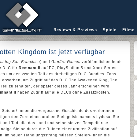
Reviews & Previews
Spiele
Filme
tten Kingdom ist jetzt verfügbar
shing San Francisco
) und
Gunfire Games
veröffentlichen heute
te DLC für
Remnant II
auf PC, PlayStation 5 und Xbox Series
sich um den zweiten Teil des dreiteiligen DLC-Bundles. Fans
€ erwerben, um Zugriff auf das DLC The Awakened King, The
Teil zu erhalten, der später dieses Jahr erscheinen wird.
mnant II
haben Zugriff auf alle DLCs ohne Zusatzkosten.
 Spieler/-innen die vergessene Geschichte des verlorenen
gen den Zorn eines uralten Steingeists namens Lydusa. Sie
at und Tod, die das Land und seine stolzen Tempeltürme
ige Steine durch die Ruinen einer uralten Zivilisation auf
en. Im neuen Handlungsstrang müssen Spieler/-innen die