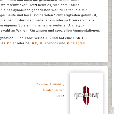
 mit neuen und noch nie gesehenen Welten voller tödlicher
iterentwickelt. Jetzt heißt es, sich dem Kampf
n einer dynamisch generierten Welt zu retten, die mit
iger Beute und herausfordernden Schwierigkeiten gefüllt ist,
ielwert fördern - entweder allein oder im Drei-Personen-
en eigenen Spielstil mit einem erweiterten Archetyp-
uswahl an Waffen, Rüstungen und speziellen Augmentationen.
layStation 5 und Xbox Series X|S und hat eine USK-16-
t es
hier
oder bei
X
,
Facebook
und
Instagram
.
Gearbox Publishing
Gunfire Games
2023