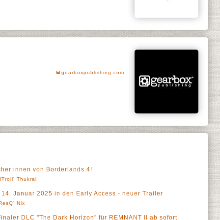
gearboxpublishing.com
cher:innen von Borderlands 4!
lTroll' Thukral
 14. Januar 2025 in den Early Access - neuer Trailer
ResQ' Nix
 Finaler DLC "The Dark Horizon" für REMNANT II ab sofort