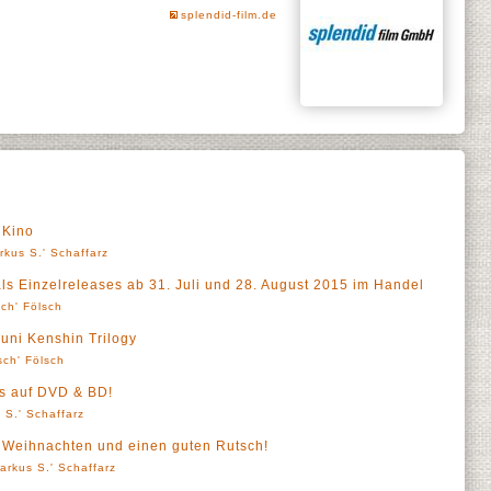
splendid-film.de
Kino
rkus S.' Schaffarz
als Einzelreleases ab 31. Juli und 28. August 2015 im Handel
sch' Fölsch
ouni Kenshin Trilogy
sch' Fölsch
ts auf DVD & BD!
 S.' Schaffarz
 Weihnachten und einen guten Rutsch!
arkus S.' Schaffarz