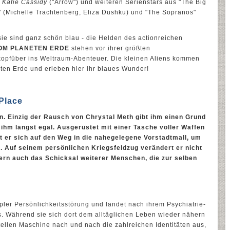
t
Katie Cassidy
("Arrow") und weiteren Serienstars aus "The Big
" (Michelle Trachtenberg, Eliza Dushku) und "The Sopranos"
 sie sind ganz schön blau - die Helden des actionreichen
VOM PLANETEN ERDE
stehen vor ihrer größten
kopfüber ins Weltraum-Abenteuer. Die kleinen Aliens kommen
eten Erde und erleben hier ihr blaues Wunder!
Place
n. Einzig der Rausch von Chrystal Meth gibt ihm einen Grund
 ihm längst egal. Ausgerüstet mit einer Tasche voller Waffen
er sich auf den Weg in die nahegelegene Vorstadtmall, um
. Auf seinem persönlichen Kriegsfeldzug verändert er nicht
ern auch das Schicksal weiterer Menschen, die zur selben
ipler Persönlichkeitsstörung und landet nach ihrem Psychiatrie-
. Während sie sich dort dem alltäglichen Leben wieder nähern
ntellen Maschine nach und nach die zahlreichen Identitäten aus,