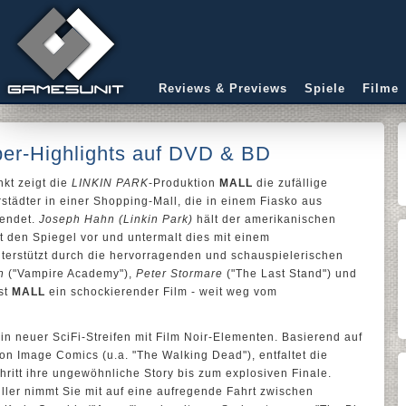
Reviews & Previews
Spiele
Filme
ber-Highlights auf DVD & BD
nkt zeigt die
LINKIN PARK
-Produktion
MALL
die zufällige
tädter in einer Shopping-Mall, die in einem Fiasko aus
 endet.
Joseph Hahn (Linkin Park)
hält der amerikanischen
 den Spiegel vor und untermalt dies mit einem
erstützt durch die hervorragenden und schauspielerischen
n
("Vampire Academy"),
Peter Stormare
("The Last Stand") und
st
MALL
ein schockierender Film - weit weg vom
in neuer SciFi-Streifen mit Film Noir-Elementen. Basierend auf
n Image Comics (u.a. "The Walking Dead"), entfaltet die
hritt ihre ungewöhnliche Story bis zum explosiven Finale.
ller nimmt Sie mit auf eine aufregende Fahrt zwischen