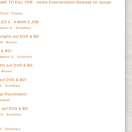
DAME TO KILL FOR - Home Entertainment Release im Januar
llTroll' Thukral
ES 3 - A MAN’S JOB
arkus S.' Schaffarz
hlights auf DVD & BD
 B.' Börner
 & BD!
Markus S.' Schaffarz
ghts auf DVD & BD
' Börner
 auf DVD & BD!
S.' Schaffarz
al Punishment
Thukral
ts auf DVD & BD
S.' Schaffarz
S.' Schaffarz