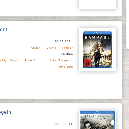
ent
26.09.2014
Action
Drama
Thriller
1h 36m
chlyn Munro
Mike Dopud
John Sampson
Uwe Boll
egeln
26.09.2014