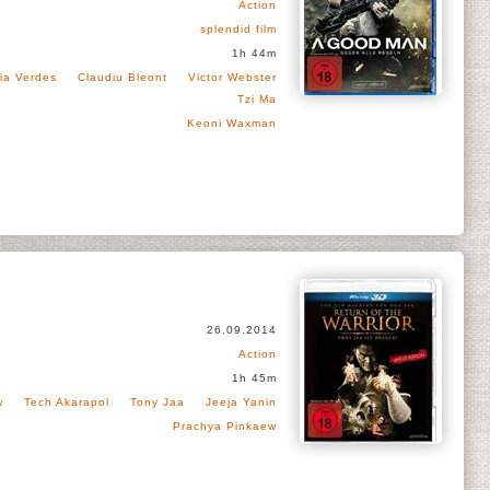
Action
splendid film
1h 44m
lia Verdes
Claudiu Bleont
Victor Webster
Tzi Ma
Keoni Waxman
26.09.2014
Action
1h 45m
w
Tech Akarapol
Tony Jaa
Jeeja Yanin
Prachya Pinkaew