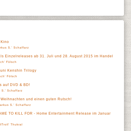
Kino
rkus S.' Schaffarz
als Einzelreleases ab 31. Juli und 28. August 2015 im Handel
sch' Fölsch
ouni Kenshin Trilogy
sch' Fölsch
ts auf DVD & BD!
 S.' Schaffarz
 Weihnachten und einen guten Rutsch!
arkus S.' Schaffarz
DAME TO KILL FOR - Home Entertainment Release im Januar
llTroll' Thukral