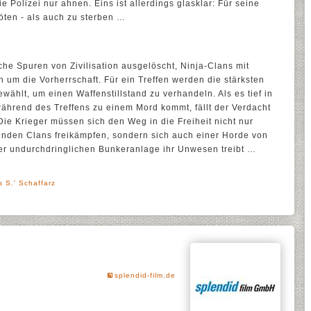
e Polizei nur ahnen. Eins ist allerdings glasklar: Für seine
töten - als auch zu sterben …
iche Spuren von Zivilisation ausgelöscht, Ninja-Clans mit
 um die Vorherrschaft. Für ein Treffen werden die stärksten
ählt, um einen Waffenstillstand zu verhandeln. Als es tief in
ährend des Treffens zu einem Mord kommt, fällt der Verdacht
Die Krieger müssen sich den Weg in die Freiheit nicht nur
nden Clans freikämpfen, sondern sich auch einer Horde von
n der undurchdringlichen Bunkeranlage ihr Unwesen treibt …
 S.' Schaffarz
splendid-film.de