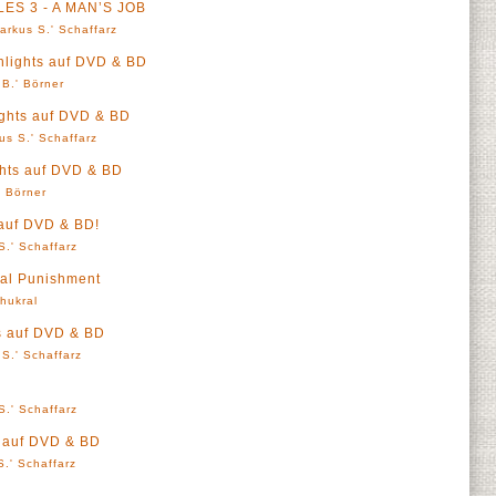
ES 3 - A MAN’S JOB
arkus S.' Schaffarz
hlights auf DVD & BD
 B.' Börner
ights auf DVD & BD
us S.' Schaffarz
ghts auf DVD & BD
' Börner
 auf DVD & BD!
S.' Schaffarz
al Punishment
Thukral
ts auf DVD & BD
S.' Schaffarz
S.' Schaffarz
s auf DVD & BD
.' Schaffarz