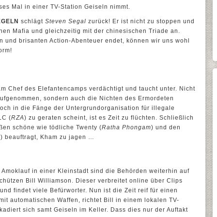
ses Mal in einer TV-Station Geiseln nimmt.
EGELN
schlägt
Steven Segal
zurück! Er ist nicht zu stoppen und
chen Mafia und gleichzeitig mit der chinesischen Triade an.
 und brisanten Action-Abenteuer endet, können wir uns wohl
orm!
am Chef des Elefantencamps verdächtigt und taucht unter. Nicht
g aufgenommen, sondern auch die Nichten des Ermordeten
ch in die Fänge der Untergrundorganisation für illegale
LC (
RZA
) zu geraten scheint, ist es Zeit zu flüchten. Schließlich
ßen schöne wie tödliche Twenty (
Ratha Phongam
) und den
) beauftragt, Kham zu jagen …
moklauf in einer Kleinstadt sind die Behörden weiterhin auf
hützen Bill Williamson. Dieser verbreitet online über Clips
nd findet viele Befürworter. Nun ist die Zeit reif für einen
it automatischen Waffen, richtet Bill in einem lokalen TV-
adiert sich samt Geiseln im Keller. Dass dies nur der Auftakt