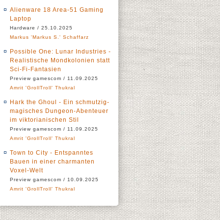
Alienware 18 Area-51 Gaming
Laptop
Hardware / 25.10.2025
Markus 'Markus S.' Schaffarz
Possible One: Lunar Industries -
Realistische Mondkolonien statt
Sci-Fi-Fantasien
Preview gamescom / 11.09.2025
Amrit 'GrollTroll' Thukral
Hark the Ghoul - Ein schmutzig-
magisches Dungeon-Abenteuer
im viktorianischen Stil
Preview gamescom / 11.09.2025
Amrit 'GrollTroll' Thukral
Town to City - Entspanntes
Bauen in einer charmanten
Voxel-Welt
Preview gamescom / 10.09.2025
Amrit 'GrollTroll' Thukral