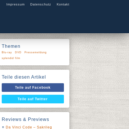
Impressum
Datenschutz
Kontakt
Themen
Blu-ray
DVD
Pressemeldung
splendid film
Teile diesen Artikel
Teile auf Facebook
Teile auf Twitter
Reviews & Previews
Da Vinci Code – Sakrileg