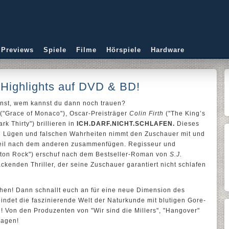
 Previews
Spiele
Filme
Hörspiele
Hardware
-Highlights auf DVD & BD!
annst, wem kannst du dann noch trauen?
("Grace of Monaco"), Oscar-Preisträger
Colin Firth
("The King’s
rk Thirty") brillieren in
ICH.DARF.NICHT.SCHLAFEN.
Dieses
en Lügen und falschen Wahrheiten nimmt den Zuschauer mit und
eteil nach dem anderen zusammenfügen. Regisseur und
hton Rock") erschuf nach dem Bestseller-Roman von
S.J.
enden Thriller, der seine Zuschauer garantiert nicht schlafen
sehen! Dann schnallt euch an für eine neue Dimension des
indet die faszinierende Welt der Naturkunde mit blutigen Gore-
 Von den Produzenten von "Wir sind die Millers", "Hangover"
nagen!