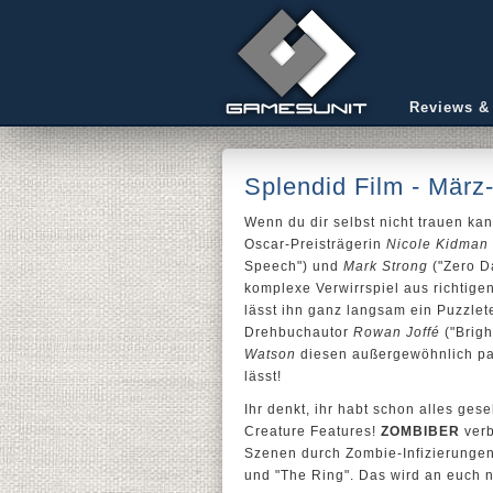
Reviews &
Splendid Film - März
Wenn du dir selbst nicht trauen k
Oscar-Preisträgerin
Nicole Kidman
Speech") und
Mark Strong
("Zero Da
komplexe Verwirrspiel aus richtig
lässt ihn ganz langsam ein Puzzl
Drehbuchautor
Rowan Joffé
("Brig
Watson
diesen außergewöhnlich pack
lässt!
Ihr denkt, ihr habt schon alles ge
Creature Features!
ZOMBIBER
verb
Szenen durch Zombie-Infizierungen!
und "The Ring". Das wird an euch 