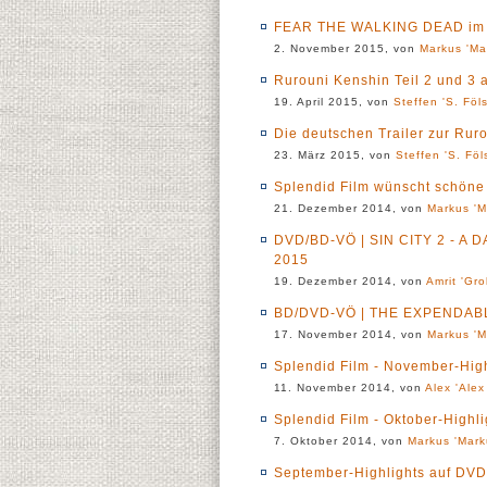
FEAR THE WALKING DEAD im 
2. November 2015, von
Markus 'Ma
Rurouni Kenshin Teil 2 und 3 
19. April 2015, von
Steffen 'S. Föl
Die deutschen Trailer zur Rur
23. März 2015, von
Steffen 'S. Föl
Splendid Film wünscht schöne
21. Dezember 2014, von
Markus 'M
DVD/BD-VÖ | SIN CITY 2 - A 
2015
19. Dezember 2014, von
Amrit 'Gro
BD/DVD-VÖ | THE EXPENDABL
17. November 2014, von
Markus 'M
Splendid Film - November-Hig
11. November 2014, von
Alex 'Alex
Splendid Film - Oktober-Highl
7. Oktober 2014, von
Markus 'Mark
September-Highlights auf DVD