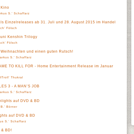
Kino
rkus S.' Schaffarz
als Einzelreleases ab 31. Juli und 28. August 2015 im Handel
sch' Fölsch
ouni Kenshin Trilogy
sch' Fölsch
 Weihnachten und einen guten Rutsch!
arkus S.' Schaffarz
DAME TO KILL FOR - Home Entertainment Release im Januar
llTroll' Thukral
ES 3 - A MAN’S JOB
arkus S.' Schaffarz
hlights auf DVD & BD
 B.' Börner
ights auf DVD & BD
us S.' Schaffarz
 & BD!