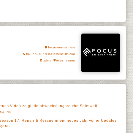
focus-entmt.com
fb/FocusEntertainmentOfficial
twitter/Focus_entmt
eues Video zeigt die abwechslungsreiche Spielwelt
sQ' Nix
Season 17: Repair & Rescue in ein neues Jahr voller Updates
Q' Nix