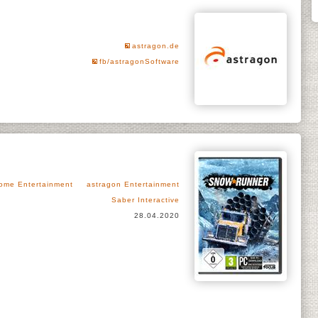
astragon.de
fb/astragonSoftware
ome Entertainment
astragon Entertainment
Saber Interactive
28.04.2020