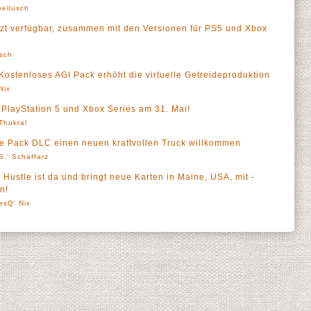
ellusch
zt verfügbar, zusammen mit den Versionen für PS5 und Xbox
sch
Kostenloses AGI Pack erhöht die virtuelle Getreideproduktion
Nix
PlayStation 5 und Xbox Series am 31. Mai!
 Thukral
e Pack DLC einen neuen kraftvollen Truck willkommen
S.' Schaffarz
ustle ist da und bringt neue Karten in Maine, USA, mit -
n!
esQ' Nix