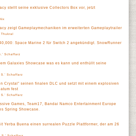
y stellt seine exklusive Collectors Box vor, jetzt
Nix
acy zeigt Gameplaymechaniken im erweiterten Gameplaytrailer
' Thukral
40,000: Space Marine 2 für Switch 2 angekündigt. SnowRunner
.' Schaffarz
dem Galaxies Showcase was es kann und enthüllt seine
 S.' Schaffarz
on Crystal” seinen finalen DLC und setzt mit einem explosiven
atum fest
 S.' Schaffarz
assive Games, Team17, Bandai Namco Entertainment Europe
es Spring Showcase.
mit Yerba Buena einen surrealen Puzzle Plattformer, der am 26
 S.' Schaffarz