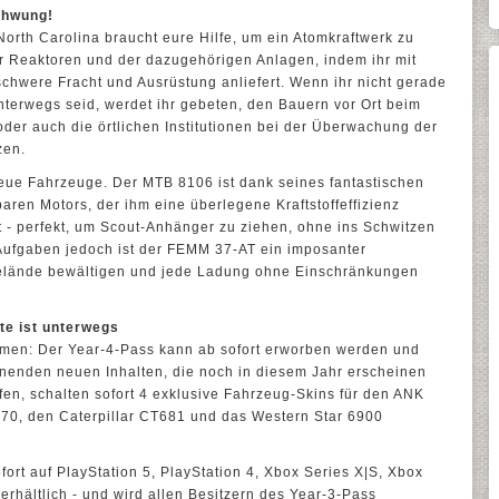
Schwung!
rth Carolina braucht eure Hilfe, um ein Atomkraftwerk zu
er Reaktoren und der dazugehörigen Anlagen, indem ihr mit
schwere Fracht und Ausrüstung anliefert. Wenn ihr nicht gerade
terwegs seid, werdet ihr gebeten, den Bauern vor Ort beim
oder auch die örtlichen Institutionen bei der Überwachung der
zen.
neue Fahrzeuge. Der MTB 8106 ist dank seines fantastischen
ren Motors, der ihm eine überlegene Kraftstoffeffizienz
t - perfekt, um Scout-Anhänger zu ziehen, ohne ins Schwitzen
Aufgaben jedoch ist der FEMM 37-AT ein imposanter
Gelände bewältigen und jede Ladung ohne Einschränkungen
lte ist unterwegs
mmen: Der Year-4-Pass kann ab sofort erworben werden und
nnenden neuen Inhalten, die noch in diesem Jahr erscheinen
ufen, schalten sofort 4 exklusive Fahrzeug-Skins für den ANK
070, den Caterpillar CT681 und das Western Star 6900
ofort auf PlayStation 5, PlayStation 4, Xbox Series X|S, Xbox
rhältlich - und wird allen Besitzern des Year-3-Pass