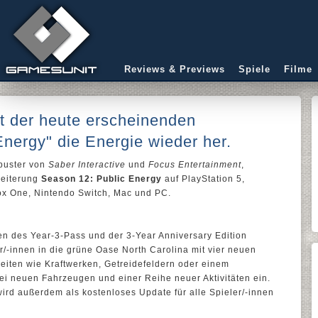
Reviews & Previews
Spiele
Filme
t der heute erscheinenden
Energy" die Energie wieder her.
kbuster von
Saber Interactive
und
Focus Entertainment
,
rweiterung
Season 12: Public Energy
auf PlayStation 5,
box One, Nintendo Switch, Mac und PC.
nnen des Year-3-Pass und der 3-Year Anniversary Edition
er/-innen in die grüne Oase North Carolina mit vier neuen
eiten wie Kraftwerken, Getreidefeldern oder einem
 neuen Fahrzeugen und einer Reihe neuer Aktivitäten ein.
ird außerdem als kostenloses Update für alle Spieler/-innen