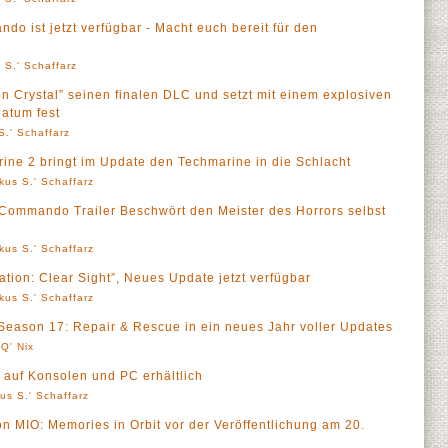
o ist jetzt verfügbar - Macht euch bereit für den
 S.' Schaffarz
on Crystal” seinen finalen DLC und setzt mit einem explosiven
atum fest
S.' Schaffarz
ne 2 bringt im Update den Techmarine in die Schlacht
kus S.' Schaffarz
 Commando Trailer Beschwört den Meister des Horrors selbst
kus S.' Schaffarz
tion: Clear Sight”, Neues Update jetzt verfügbar
kus S.' Schaffarz
Season 17: Repair & Rescue in ein neues Jahr voller Updates
Q' Nix
zt auf Konsolen und PC erhältlich
us S.' Schaffarz
von MIO: Memories in Orbit vor der Veröffentlichung am 20.