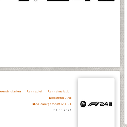
portsimulation
Rennspiel
Rennsimulation
Electronic Arts
ea.com/games/f1/f1-24
31.05.2024