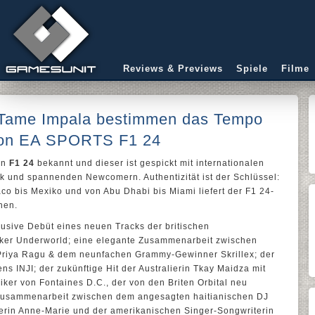
Reviews & Previews
Spiele
Filme
nd Tame Impala bestimmen das Tempo
 von EA SPORTS F1 24
on
F1 24
bekannt und dieser ist gespickt mit internationalen
k und spannenden Newcomern. Authentizität ist der Schlüssel:
o bis Mexiko und von Abu Dhabi bis Miami liefert der F1 24-
nen.
usive Debüt eines neuen Tracks der britischen
iker Underworld; eine elegante Zusammenarbeit zwischen
riya Ragu & dem neunfachen Grammy-Gewinner Skrillex; der
 INJI; der zukünftige Hit der Australierin Tkay Maidza mit
iker von Fontaines D.C., der von den Briten Orbital neu
 Zusammenarbeit zwischen dem angesagten haitianischen DJ
lerin Anne-Marie und der amerikanischen Singer-Songwriterin