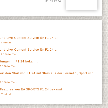
31.05.2024
nd Live-Content-Service für F1 24 an
' Thukral
nd Live-Content-Service für F1 24 an
S.' Schaffarz
tungen in F1 24 bekannt
S.' Schaffarz
rt den Start von F1 24 mit Stars aus der Formel 1, Sport und
S.' Schaffarz
en Features von EA SPORTS F1 24 bekannt
' Thukral