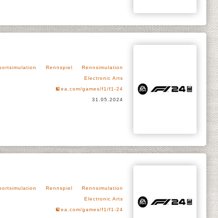
portsimulation
Rennspiel
Rennsimulation
Electronic Arts
ea.com/games/f1/f1-24
31.05.2024
portsimulation
Rennspiel
Rennsimulation
Electronic Arts
ea.com/games/f1/f1-24