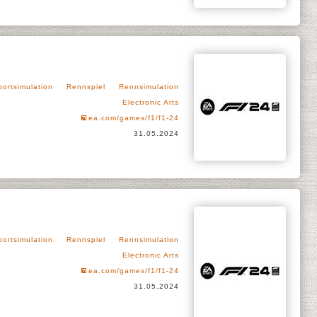
portsimulation
Rennspiel
Rennsimulation
Electronic Arts
ea.com/games/f1/f1-24
31.05.2024
portsimulation
Rennspiel
Rennsimulation
Electronic Arts
ea.com/games/f1/f1-24
31.05.2024