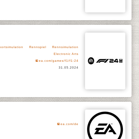
portsimulation
Rennspiel
Rennsimulation
Electronic Arts
ea.com/games/f1/f1-24
31.05.2024
ea.com/de