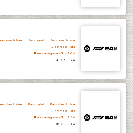
portsimulation
Rennspiel
Rennsimulation
Electronic Arts
ea.com/games/f1/f1-24
31.05.2024
portsimulation
Rennspiel
Rennsimulation
Electronic Arts
ea.com/games/f1/f1-24
31.05.2024