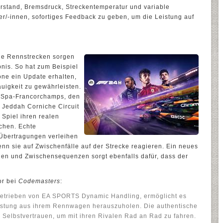
erstand, Bremsdruck, Streckentemperatur und variable
r/-innen, sofortiges Feedback zu geben, um die Leistung auf
ie Rennstrecken sorgen
bnis. So hat zum Beispiel
one ein Update erhalten,
uigkeit zu gewährleisten.
de Spa-Francorchamps, den
n Jeddah Corniche Circuit
 Spiel ihren realen
chen. Echte
Übertragungen verleihen
n sie auf Zwischenfälle auf der Strecke reagieren. Ein neues
gen und Zwischensequenzen sorgt ebenfalls dafür, dass der
or bei
Codemasters
:
getrieben von EA SPORTS Dynamic Handling, ermöglicht es
eistung aus ihrem Rennwagen herauszuholen. Die authentische
e Selbstvertrauen, um mit ihren Rivalen Rad an Rad zu fahren.