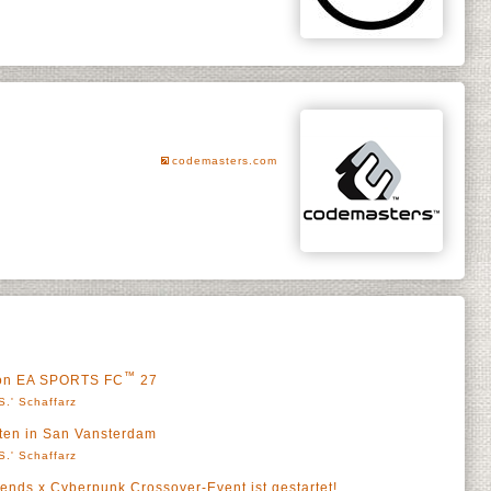
codemasters.com
™
 von EA SPORTS FC
27
S.' Schaffarz
rten in San Vansterdam
S.' Schaffarz
ends x Cyberpunk Crossover-Event ist gestartet!