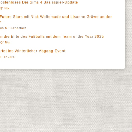
 kostenloses Die Sims 4 Basisspiel-Update
Q' Nix
Future Stars mit Nick Woltemade und Lisanne Gräwe an der
n
us S.' Schaffarz
 die Elite des Fußballs mit dem Team of the Year 2025
Q' Nix
rtet ins Winterlicher-Abgang-Event
ll' Thukral