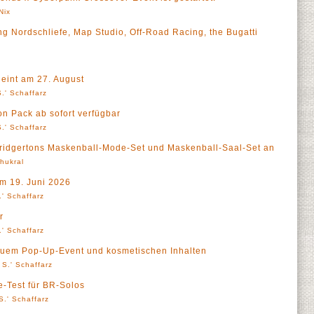
Nix
g Nordschliefe, Map Studio, Off-Road Racing, the Bugatti
eint am 27. August
.' Schaffarz
 Pack ab sofort verfügbar
.' Schaffarz
Bridgertons Maskenball-Mode-Set und Maskenball-Saal-Set an
Thukral
m 19. Juni 2026
' Schaffarz
r
' Schaffarz
neuem Pop-Up-Event und kosmetischen Inhalten
 S.' Schaffarz
e-Test für BR-Solos
S.' Schaffarz