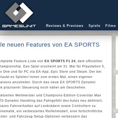
Reviews & Previews
Spiele
Filme
 alle neuen Features von EA SPORTS
omplette Feature-Liste von
EA SPORTS F1 24
, dem offiziellen
Championship
. Das Spiel erscheint am 31. Mai für Playstation 5,
ox One und für PC via EA-App, Epic Store und Steam. Der bei
laubt es Spieler/-innen zum ersten Mal, einen eigenen
 Saisons anzutreten. Durch das neue
EA SPORTS Dynamic
nk präziserer Steuerung noch näher am Geschehen.
aktuellen Weltmeister und Champions-Edition-Coverstar
Max
 Dynamic Handling das Fahrgefühl des Autos neu definiert,
bares Fahrverhalten auf Lenkrädern sowie Controllern zu
ematik, ein verbessertes Reifenmodell, eine fortschrittliche
otor- und Fahrzeug-Setup-Optionen verbessern das