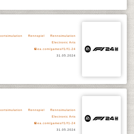
portsimulation
Rennspiel
Rennsimulation
Electronic Arts
ea.com/games/f1/f1-24
31.05.2024
portsimulation
Rennspiel
Rennsimulation
Electronic Arts
ea.com/games/f1/f1-24
31.05.2024