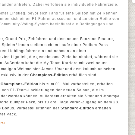
ander antreten. Dabei verfolgen sie individuelle Fahrerziele.
ekter Einstieg, bevor sich Fans für eine Saison mit 24 Rennen
önnen sich einen F1-Fahrer aussuchen und an einer Reihe von
 Community-Voting-System beeinflusst die Bedingungen und
.
yer, Grand Prix, Zeitfahren und dem neuen Fanzone-Feature,
. Spieler/-innen stellen sich im Laufe einer Podium-Pass-
hren Lieblingsfahrer ein und nehmen an einer
nzten Liga teil, die gemeinsame Ziele beinhaltet, während sie
en. Außerdem kehrt die My-Team-Karriere mit zwei neuen
emaligen Weltmeister
James Hunt
und dem kolumbianischen
e exklusiv in der
Champions-Edition
erhältlich sind.
e
Champions-Edition
bis zum 01. Mai vorbestellen, erhalten
l von F1-Team-Lackierungen der neuen Saison, die im
det werden können. Außerdem erhalten sie
Hunt
und
Montoya
 World Bumper Pack, bis zu drei Tage Vorab-Zugang ab dem 28.
 Bonus. Vorbesteller:innen der
Standard-Edition
erhalten
ter Pack.
kral