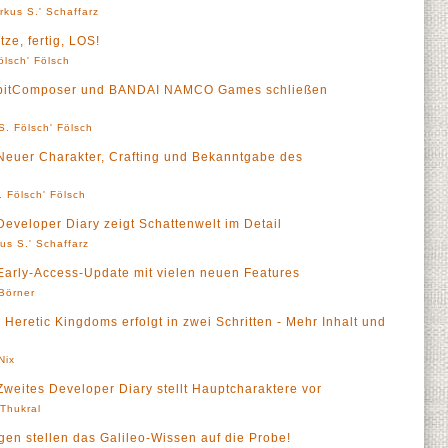
rkus S.' Schaffarz
ze, fertig, LOS!
ölsch' Fölsch
- bitComposer und BANDAI NAMCO Games schließen
S. Fölsch' Fölsch
Neuer Charakter, Crafting und Bekanntgabe des
. Fölsch' Fölsch
eveloper Diary zeigt Schattenwelt im Detail
us S.' Schaffarz
Early-Access-Update mit vielen neuen Features
 Börner
Heretic Kingdoms erfolgt in zwei Schritten - Mehr Inhalt und
Nix
weites Developer Diary stellt Hauptcharaktere vor
' Thukral
gen stellen das Galileo-Wissen auf die Probe!