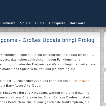
 Previews
Spiele
Filme
Hörspiele
Hardware
ngdoms - Großes Update bringt Prolog
 veröffentlichen heute ein umfangreiches Update für das PC-
ngdoms
, das neben zahlreichen neuen Funktionen und
l bringt. Spieler der Early-Access-Version beginnen mit einem
ktionen des Spiels vermittelt und gleichzeitig die
eint am 13. November 2014 und kann bereits auf
Amazon
team Early Access] verfügbar.
on
Shadows: Heretic Kingdoms
, werden eine alte Bekannte
er spielbarer Charakter ins Spiel. Carissa Cantrecht ist ein
des Penta Nera. Sie ist eine geschickte Nahkämpferin, die