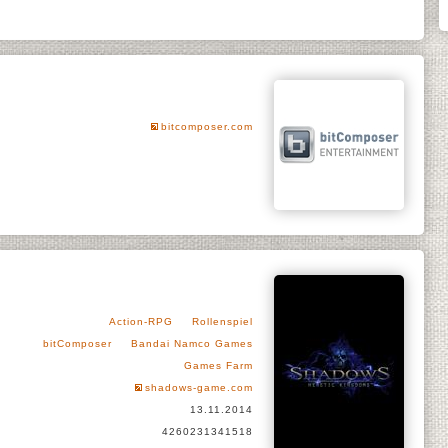
bitcomposer.com
s
Action-RPG
Rollenspiel
bitComposer
Bandai Namco Games
Games Farm
shadows-game.com
13.11.2014
4260231341518