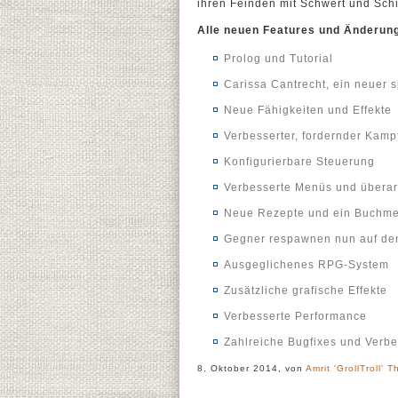
ihren Feinden mit Schwert und Sch
Alle neuen Features und Änderun
Prolog und Tutorial
Carissa Cantrecht, ein neuer s
Neue Fähigkeiten und Effekte
Verbesserter, fordernder Kamp
Konfigurierbare Steuerung
Verbesserte Menüs und überar
Neue Rezepte und ein Buchmen
Gegner respawnen nun auf den
Ausgeglichenes RPG-System
Zusätzliche grafische Effekte
Verbesserte Performance
Zahlreiche Bugfixes und Verb
8. Oktober 2014, von
Amrit 'GrollTroll' T