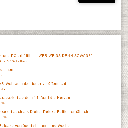
n 4 und PC erhältlich: „WER WEISS DENN SOWAS?"
kus S.' Schaffarz
 kommen!
ix
 VR-Weltraumabenteuer veröffentlicht
 Nix
trapaziert ab dem 14. April die Nerven
 Nix
ofort auch als Digital Deluxe Edition erhältlich
' Nix
Release verzögert sich um eine Woche