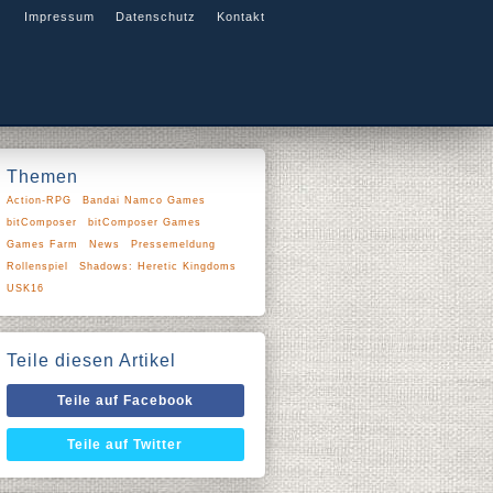
Impressum
Datenschutz
Kontakt
Themen
Action-RPG
Bandai Namco Games
bitComposer
bitComposer Games
Games Farm
News
Pressemeldung
Rollenspiel
Shadows: Heretic Kingdoms
USK16
Teile diesen Artikel
Teile auf Facebook
Teile auf Twitter