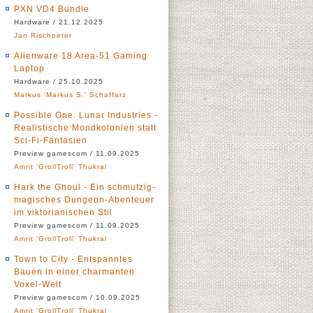
PXN VD4 Bundle
Hardware / 21.12.2025
Jan Rischpeter
Alienware 18 Area-51 Gaming
Laptop
Hardware / 25.10.2025
Markus 'Markus S.' Schaffarz
Possible One: Lunar Industries -
Realistische Mondkolonien statt
Sci-Fi-Fantasien
Preview gamescom / 11.09.2025
Amrit 'GrollTroll' Thukral
Hark the Ghoul - Ein schmutzig-
magisches Dungeon-Abenteuer
im viktorianischen Stil
Preview gamescom / 11.09.2025
Amrit 'GrollTroll' Thukral
Town to City - Entspanntes
Bauen in einer charmanten
Voxel-Welt
Preview gamescom / 10.09.2025
Amrit 'GrollTroll' Thukral