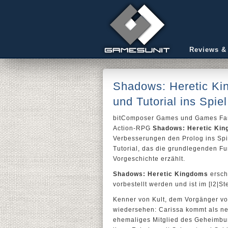
Reviews &
Shadows: Heretic Ki
und Tutorial ins Spiel
bitComposer Games und Games Farm
Action-RPG
Shadows: Heretic Ki
Verbesserungen den Prolog ins Spie
Tutorial, das die grundlegenden Fun
Vorgeschichte erzählt.
Shadows: Heretic Kingdoms
ersch
vorbestellt werden und ist im [l2|S
Kenner von Kult, dem Vorgänger v
wiedersehen: Carissa kommt als neu
ehemaliges Mitglied des Geheimbun