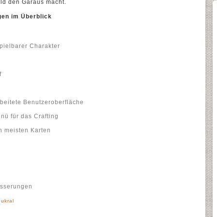
ild den Garaus macht.
gen im Überblick
pielbarer Charakter
f
beitete Benutzeroberfläche
ü für das Crafting
 meisten Karten
esserungen
hukral