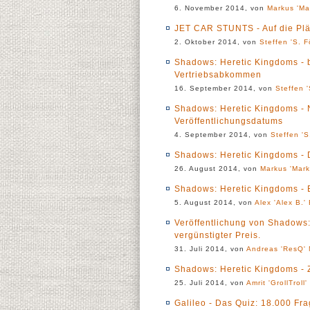
6. November 2014, von
Markus 'Ma
JET CAR STUNTS - Auf die Plät
2. Oktober 2014, von
Steffen 'S. F
Shadows: Heretic Kingdoms 
Vertriebsabkommen
16. September 2014, von
Steffen '
Shadows: Heretic Kingdoms - 
Veröffentlichungsdatums
4. September 2014, von
Steffen 'S
Shadows: Heretic Kingdoms - D
26. August 2014, von
Markus 'Mark
Shadows: Heretic Kingdoms - 
5. August 2014, von
Alex 'Alex B.'
Veröffentlichung von Shadows: 
vergünstigter Preis.
31. Juli 2014, von
Andreas 'ResQ' 
Shadows: Heretic Kingdoms - Z
25. Juli 2014, von
Amrit 'GrollTroll
Galileo - Das Quiz: 18.000 Fra