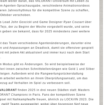
das Team weiter daran, das VALORANT-Universum mit Leben zu
erem Agenten-Sprachausgabe, verschiedene Animationsvideos
eren Jahresrhythmus für die kompetitive Szene zu schaffen,
Oktober verschoben.
ts Lead
John Goscicki
und Game Designer
Ryan Cousart
über
Tejo, der zu Beginn der Woche vorgestellt wurde, und seine
 geben sie bekannt, dass für 2025 mindestens zwei weitere
lant das Team verschiedene Agentenänderungen, darunter eine
n und Anpassungen an Deadlock, damit sie offensiver gespielt
d mit jedem Akt aktualisiert und immer kurz nach dem Start
.
en Modus gibt es Änderungen. So wird beispielsweise der
ler/-innen zwischen Schnittstellenrängen wie Gold 1 und Silber
bsteigen. Außerdem wird die Rangwertungsrückerstattung
m arbeitet weiterhin an ihrem Überprüfungsansatz, um das
zug auf Verhalten im Spiel zu verbessern soll.
VALORANT
finden 2025 in drei neuen Städten statt: Masters
ORANT Champions
in Paris. Fans der kompetitiven Szene
apsel mit Nahkampfwaffe freuen, ähnlich zu LOCK//IN 2023. Die
e zwölf Teams ausgeweitet, wobei über Ascension fünf neue