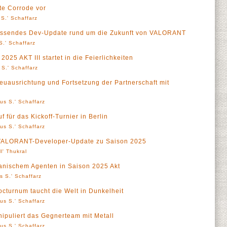
te Corrode vor
S.' Schaffarz
fassendes Dev-Update rund um die Zukunft von VALORANT
S.' Schaffarz
25 AKT III startet in die Feierlichkeiten
 S.' Schaffarz
uausrichtung und Fortsetzung der Partnerschaft mit
us S.' Schaffarz
 für das Kickoff-Turnier in Berlin
us S.' Schaffarz
n VALORANT-Developer-Update zu Saison 2025
ll' Thukral
anischem Agenten in Saison 2025 Akt
s S.' Schaffarz
turnum taucht die Welt in Dunkelheit
us S.' Schaffarz
puliert das Gegnerteam mit Metall
us S.' Schaffarz