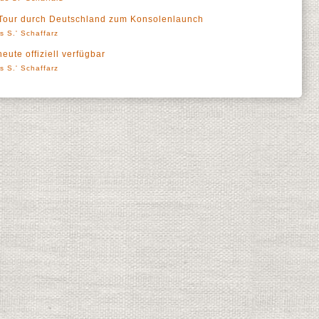
Tour durch Deutschland zum Konsolenlaunch
s S.' Schaffarz
ute offiziell verfügbar
s S.' Schaffarz