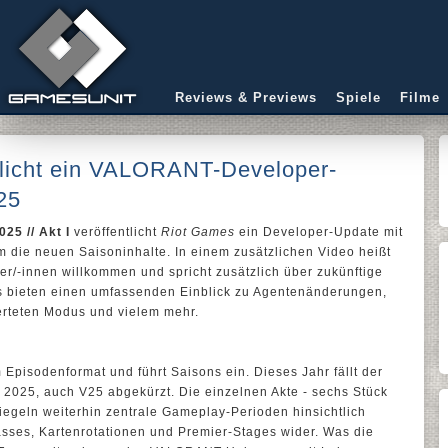
Reviews & Previews
Spiele
Filme
tlicht ein VALORANT-Developer-
25
5 // Akt I
veröffentlicht
Riot Games
ein Developer-Update mit
 die neuen Saisoninhalte. In einem zusätzlichen Video heißt
r/-innen willkommen und spricht zusätzlich über zukünftige
s bieten einen umfassenden Einblick zu Agentenänderungen,
teten Modus und vielem mehr.
Episodenformat und führt Saisons ein. Dieses Jahr fällt der
on 2025, auch V25 abgekürzt. Die einzelnen Akte - sechs Stück
piegeln weiterhin zentrale Gameplay-Perioden hinsichtlich
asses, Kartenrotationen und Premier-Stages wider. Was die