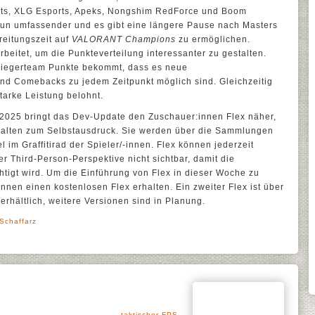
s, XLG Esports, Apeks, Nongshim RedForce und Boom
 nun umfassender und es gibt eine längere Pause nach Masters
eitungszeit auf
VALORANT Champions
zu ermöglichen.
beitet, um die Punkteverteilung interessanter zu gestalten.
 Siegerteam Punkte bekommt, dass es neue
und Comebacks zu jedem Zeitpunkt möglich sind. Gleichzeitig
arke Leistung belohnt.
025 bringt das Dev-Update den Zuschauer:innen Flex näher,
halten zum Selbstausdruck. Sie werden über die Sammlungen
 im Graffitirad der Spieler/-innen. Flex können jederzeit
r Third-Person-Perspektive nicht sichtbar, damit die
chtigt wird. Um die Einführung von Flex in dieser Woche zu
-innen einen kostenlosen Flex erhalten. Ein zweiter Flex ist über
erhältlich, weitere Versionen sind in Planung.
 Schaffarz
taktischer FPS