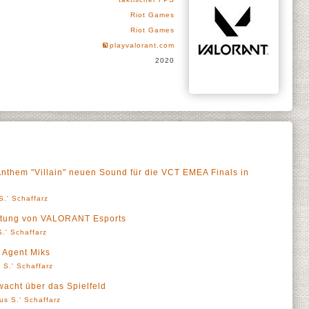
Riot Games
Riot Games
playvalorant.com
2020
them "Villain" neuen Sound für die VCT EMEA Finals in
S.' Schaffarz
htung von VALORANT Esports
.' Schaffarz
 Agent Miks
 S.' Schaffarz
cht über das Spielfeld
us S.' Schaffarz