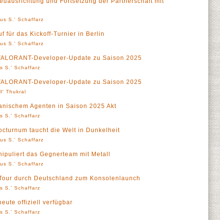
uausrichtung und Fortsetzung der Partnerschaft mit
us S.' Schaffarz
 für das Kickoff-Turnier in Berlin
us S.' Schaffarz
n VALORANT-Developer-Update zu Saison 2025
s S.' Schaffarz
n VALORANT-Developer-Update zu Saison 2025
ll' Thukral
anischem Agenten in Saison 2025 Akt
s S.' Schaffarz
turnum taucht die Welt in Dunkelheit
us S.' Schaffarz
puliert das Gegnerteam mit Metall
us S.' Schaffarz
Tour durch Deutschland zum Konsolenlaunch
s S.' Schaffarz
ute offiziell verfügbar
s S.' Schaffarz