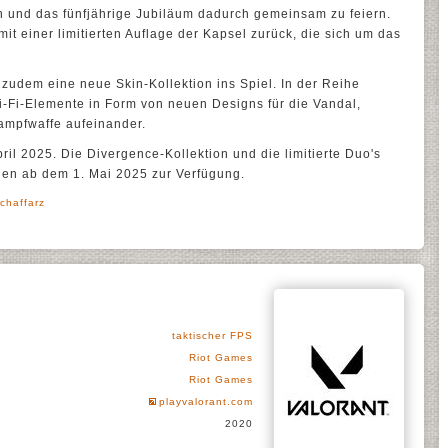
 und das fünfjährige Jubiläum dadurch gemeinsam zu feiern.
it einer limitierten Auflage der Kapsel zurück, die sich um das
 zudem eine neue Skin-Kollektion ins Spiel. In der Reihe
i-Fi-Elemente in Form von neuen Designs für die Vandal,
ampfwaffe aufeinander.
pril 2025. Die Divergence-Kollektion und die limitierte Duo's
nen ab dem 1. Mai 2025 zur Verfügung.
chaffarz
taktischer FPS
Riot Games
Riot Games
playvalorant.com
2020