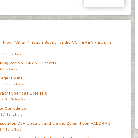
them "Villain" neuen Sound für die VCT EMEA Finals in
S.' Schaffarz
htung von VALORANT Esports
.' Schaffarz
 Agent Miks
 S.' Schaffarz
cht über das Spielfeld
us S.' Schaffarz
te Corrode vor
S.' Schaffarz
fassendes Dev-Update rund um die Zukunft von VALORANT
S.' Schaffarz