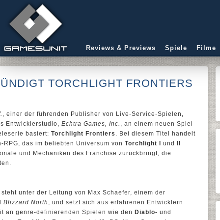
Reviews & Previews
Spiele
Filme
ÜNDIGT TORCHLIGHT FRONTIERS
.
, einer der führenden Publisher von Live-Service-Spielen,
s Entwicklerstudio,
Echtra Games, Inc.
, an einem neuen Spiel
eleserie basiert:
Torchlight Frontiers
. Bei diesem Titel handelt
on-RPG, das im beliebten Universum von
Torchlight I
und
II
rkmale und Mechaniken des Franchise zurückbringt, die
ten.
steht unter der Leitung von Max Schaefer, einem der
d
Blizzard North
, und setzt sich aus erfahrenen Entwicklern
it an genre-definierenden Spielen wie den
Diablo-
und