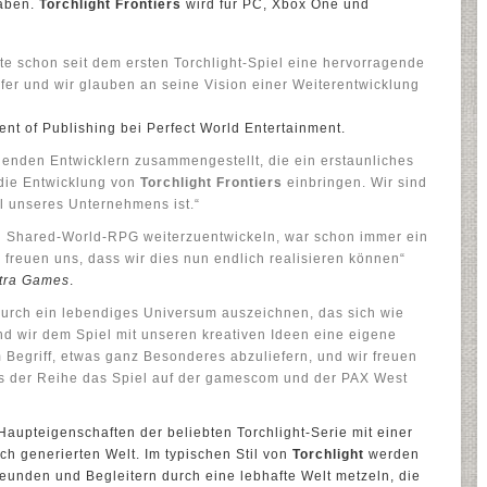
haben.
Torchlight Frontiers
wird für PC, Xbox One und
te schon seit dem ersten Torchlight-Spiel eine hervorragende
er und wir glauben an seine Vision einer Weiterentwicklung
ent of Publishing bei Perfect World Entertainment.
enden Entwicklern zusammengestellt, die ein erstaunliches
 die Entwicklung von
Torchlight Frontiers
einbringen. Wir sind
l unseres Unternehmens ist.“
in Shared-World-RPG weiterzuentwickeln, war schon immer ein
r freuen uns, dass wir dies nun endlich realisieren können“
tra Games
.
durch ein lebendiges Universum auszeichnen, das sich wie
d wir dem Spiel mit unseren kreativen Ideen eine eigene
 Begriff, etwas ganz Besonderes abzuliefern, und wir freuen
ns der Reihe das Spiel auf der gamescom und der PAX West
Haupteigenschaften der beliebten Torchlight-Serie mit einer
ch generierten Welt. Im typischen Stil von
Torchlight
werden
eunden und Begleitern durch eine lebhafte Welt metzeln, die