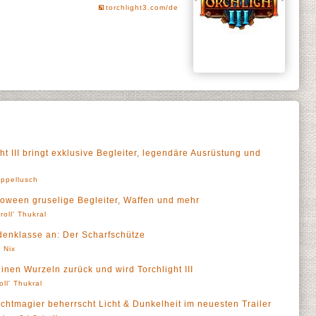
torchlight3.com/de
t III bringt exklusive Begleiter, legendäre Ausrüstung und
ppellusch
alloween gruselige Begleiter, Waffen und mehr
roll' Thukral
ldenklasse an: Der Scharfschütze
 Nix
einen Wurzeln zurück und wird Torchlight III
oll' Thukral
lichtmagier beherrscht Licht & Dunkelheit im neuesten Trailer