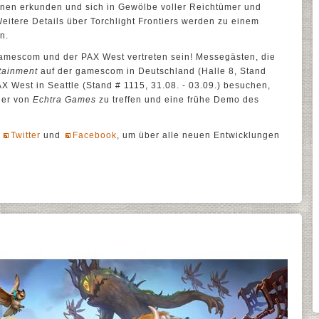
onen erkunden und sich in Gewölbe voller Reichtümer und
eitere Details über Torchlight Frontiers werden zu einem
n.
gamescom und der PAX West vertreten sein! Messegästen, die
tainment
auf der gamescom in Deutschland (Halle 8, Stand
AX West in Seattle (Stand # 1115, 31.08. - 03.09.) besuchen,
kler von
Echtra Games
zu treffen und eine frühe Demo des
f
Twitter
und
Facebook
, um über alle neuen Entwicklungen