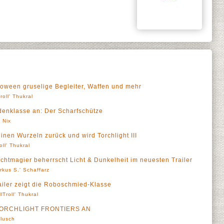
alloween gruselige Begleiter, Waffen und mehr
roll' Thukral
ldenklasse an: Der Scharfschütze
 Nix
einen Wurzeln zurück und wird Torchlight III
oll' Thukral
lichtmagier beherrscht Licht & Dunkelheit im neuesten Trailer
rkus S.' Schaffarz
railer zeigt die Roboschmied-Klasse
llTroll' Thukral
ORCHLIGHT FRONTIERS AN
lusch