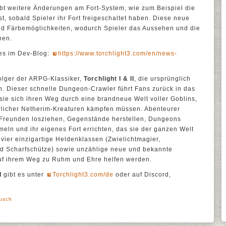
ibt weitere Änderungen am Fort-System, wie zum Beispiel die
st, sobald Spieler ihr Fort freigeschaltet haben. Diese neue
und Färbemöglichkeiten, wodurch Spieler das Aussehen und die
nen.
 es im Dev-Blog:
https://www.torchlight3.com/en/news-
olger der ARPG-Klassiker,
Torchlight I & II
, die ursprünglich
. Dieser schnelle Dungeon-Crawler führt Fans zurück in das
sie sich ihren Weg durch eine brandneue Welt voller Goblins,
rlicher Netherim-Kreaturen kämpfen müssen. Abenteurer
 Freunden losziehen, Gegenstände herstellen, Dungeons
ln und ihr eigenes Fort errichten, das sie der ganzen Welt
 vier einzigartige Heldenklassen (Zwielichtmagier,
 Scharfschütze) sowie unzählige neue und bekannte
auf ihrem Weg zu Ruhm und Ehre helfen werden.
I
gibt es unter
Torchlight3.com/de
oder auf Discord,
usch