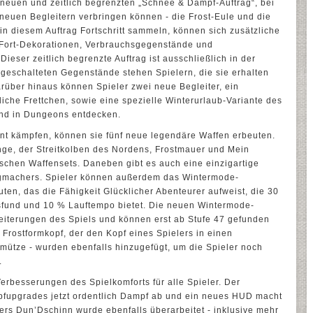
 neuen und zeitlich begrenzten „Schnee & Dampf-Auftrag“, bei
 neuen Begleitern verbringen können - die Frost-Eule und die
e in diesem Auftrag Fortschritt sammeln, können sich zusätzliche
e Fort-Dekorationen, Verbrauchsgegenstände und
ser zeitlich begrenzte Auftrag ist ausschließlich in der
eigeschalteten Gegenstände stehen Spielern, die sie erhalten
rüber hinaus können Spieler zwei neue Begleiter, ein
iche Frettchen, sowie eine spezielle Winterurlaub-Variante des
 und in Dungeons entdecken.
ont kämpfen, können sie fünf neue legendäre Waffen erbeuten.
inge, der Streitkolben des Nordens, Frostmauer und Mein
tischen Waffensets. Daneben gibt es auch eine einzigartige
gmachers. Spieler können außerdem das Wintermode-
ten, das die Fähigkeit Glücklicher Abenteurer aufweist, die 30
und und 10 % Lauftempo bietet. Die neuen Wintermode-
iterungen des Spiels und können erst ab Stufe 47 gefunden
Frostformkopf, der den Kopf eines Spielers in einen
ütze - wurden ebenfalls hinzugefügt, um die Spieler noch
.
rbesserungen des Spielkomforts für alle Spieler. Der
fupgrades jetzt ordentlich Dampf ab und ein neues HUD macht
ers Dun’Dschinn wurde ebenfalls überarbeitet - inklusive mehr