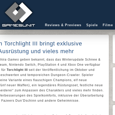
Reviews & Previews
Spiele
Filme
Torchlight III bringt exklusive
 Ausrüstung und vieles mehr
htra Games
geben bekannt, dass das Winterupdate Schnee &
Steam, Nintendo Switch, PlayStation 4 und Xbox One verfügbar
h für
Torchlight III
seit der Veröffentlichung im Oktober und
nbeschwerten und temporeichen Dungeon-Crawler. Spieler
d eine Variante eines flauschigen Champions, elf neue
ünf neuer Waffen), ein legendäres Rüstungsset, festliche neue
neiderei“ zum Anpassen des Charakters und vieles mehr finden.
Verbesserungen des Spielkomforts, inklusive der Überarbeitung
 Fazeers Dun’Dschinn und andere Geheimnisse.