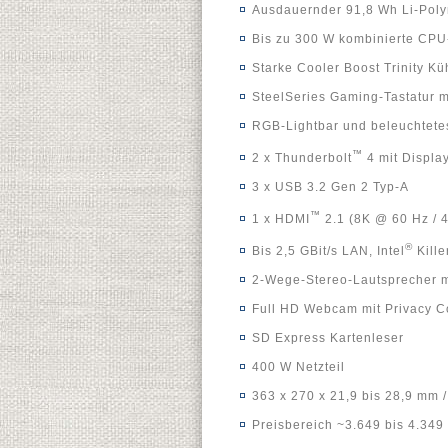
Ausdauernder 91,8 Wh Li-Polyme
Bis zu 300 W kombinierte CP
Starke Cooler Boost Trinity Kü
SteelSeries Gaming-Tastatur 
RGB-Lightbar und beleuchtete
™
2 x Thunderbolt
4 mit Displa
3 x USB 3.2 Gen 2 Typ-A
™
1 x HDMI
2.1 (8K @ 60 Hz / 
®
Bis 2,5 GBit/s LAN, Intel
Kille
2-Wege-Stereo-Lautsprecher m
Full HD Webcam mit Privacy C
SD Express Kartenleser
400 W Netzteil
363 x 270 x 21,9 bis 28,9 mm /
Preisbereich ~3.649 bis 4.349