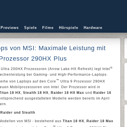
 Previews
Spiele
Filme
Hörspiele
Hardware
ps von MSI: Maximale Leistung mit
 Prozessor 290HX Plus
®
Ultra 200HX Prozessoren (Arrow Lake-HX Refresh) legt Intel
Rechenleistung bei Gaming- und High-Performance-Laptops.
™
Reihe von Laptops auf den Core
Ultra 9 Prozessor 290HX
euen Mobilprozessoren von Intel. Der Prozessor wird in
Titan 18 HX
,
Stealth 18 HX
,
Raider 18 HX Max
und
Raider 16
ntsprechend ausgestatteten Modelle werden bereits im April
ern.
 Raider und Stealth
Modellen von MSI - bestehend aus
Titan 18 HX
,
Raider 18 Max
™