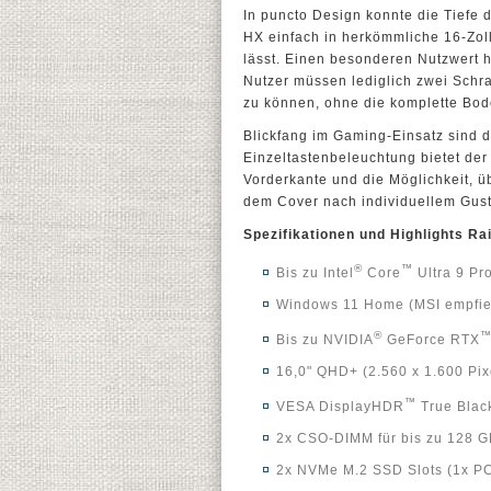
In puncto Design konnte die Tiefe
HX einfach in herkömmliche 16-Zol
lässt. Einen besonderen Nutzwert h
Nutzer müssen lediglich zwei Schra
zu können, ohne die komplette Bo
Blickfang im Gaming-Einsatz sind d
Einzeltastenbeleuchtung bietet de
Vorderkante und die Möglichkeit, ü
dem Cover nach individuellem Gust
Spezifikationen und Highlights R
®
™
Bis zu Intel
Core
Ultra 9 Pr
Windows 11 Home (MSI empfieh
®
Bis zu NVIDIA
GeForce RTX
16,0" QHD+ (2.560 x 1.600 Pi
™
VESA DisplayHDR
True Blac
2x CSO-DIMM für bis zu 128 G
2x NVMe M.2 SSD Slots (1x PC