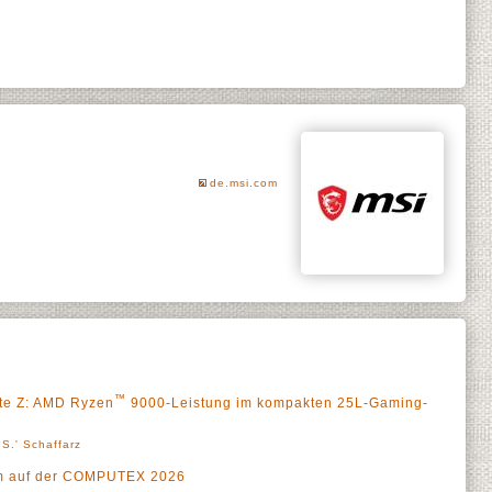
de.msi.com
™
ite Z: AMD Ryzen
9000-Leistung im kompakten 25L-Gaming-
S.' Schaffarz
äum auf der COMPUTEX 2026