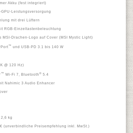
r Akku (fest integriert)
U-GPU-Leistungsversorgung
hlung mit drei Lüftern
mit RGB-Einzeltastenbeleuchtung
s MSI-Drachen-Logo auf Cover (MSI Mystic Light)
™
yPort
und USB-PD 3.1 bis 140 W
4K @ 120 Hz)
™
®
r
Wi-Fi 7, Bluetooth
5.4
it Nahimic 3 Audio Enhancer
over
 2,6 kg
 € (unverbindliche Preisempfehlung inkl. MwSt.)