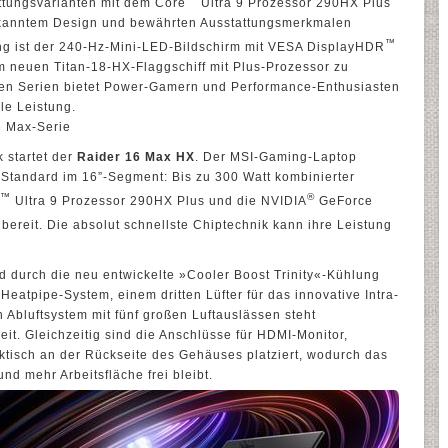
ttungsvarianten mit dem Core
Ultra 9 Prozessor 290HX Plus
ekanntem Design und bewährten Ausstattungsmerkmalen
™
ng ist der 240-Hz-Mini-LED-Bildschirm mit VESA DisplayHDR
 neuen Titan-18-HX-Flaggschiff mit Plus-Prozessor zu
ten Serien bietet Power-Gamern und Performance-Enthusiasten
le Leistung.
6 Max-Serie
 startet der
Raider 16 Max HX
. Der MSI-Gaming-Laptop
-Standard im 16”-Segment: Bis zu 300 Watt kombinierter
™
®
Ultra 9 Prozessor 290HX Plus und die NVIDIA
GeForce
reit. Die absolut schnellste Chiptechnik kann ihre Leistung
d durch die neu entwickelte »Cooler Boost Trinity«-Kühlung
eatpipe-System, einem dritten Lüfter für das innovative Intra-
Abluftsystem mit fünf großen Luftauslässen steht
it. Gleichzeitig sind die Anschlüsse für HDMI-Monitor,
tisch an der Rückseite des Gehäuses platziert, wodurch das
d mehr Arbeitsfläche frei bleibt.