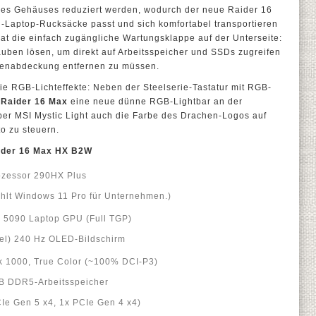
 des Gehäuses reduziert werden, wodurch der neue Raider 16
l-Laptop-Rucksäcke passt und sich komfortabel transportieren
at die einfach zugängliche Wartungsklappe auf der Unterseite:
uben lösen, um direkt auf Arbeitsspeicher und SSDs zugreifen
denabdeckung entfernen zu müssen.
ie RGB-Lichteffekte: Neben der Steelserie-Tastatur mit RGB-
r
Raider 16 Max
eine neue dünne RGB-Lightbar an der
ber MSI Mystic Light auch die Farbe des Drachen-Logos auf
o zu steuern.
aider 16 Max HX B2W
ozessor 290HX Plus
lt Windows 11 Pro für Unternehmen.)
™
5090 Laptop GPU (Full TGP)
xel) 240 Hz OLED-Bildschirm
k 1000, True Color (~100% DCI-P3)
B DDR5-Arbeitsspeicher
Ie Gen 5 x4, 1x PCIe Gen 4 x4)