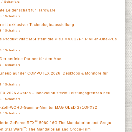
.' Schaffarz
nte Leidenschaft für Hardware
S.' Schaffarz
m mit exklusiver Technologieausstellung
S.' Schaffarz
te Produktivität: MSI stellt die PRO MAX 27P/TP All-in-One-PCs
S.' Schaffarz
er perfekte Partner für den Mac
S.' Schaffarz
Lineup auf der COMPUTEX 2026: Desktops & Monitore für
S.' Schaffarz
X 2026 Awards – Innovation steckt Leistungsgrenzen neu
S.' Schaffarz
 27-Zoll-WQHD-Gaming-Monitor MAG OLED 271QPX32
S.' Schaffarz
™
itierte GeForce RTX
5080 16G The Mandalorian and Grogu
™
en Star Wars
: The Mandalorian and Grogu-Film