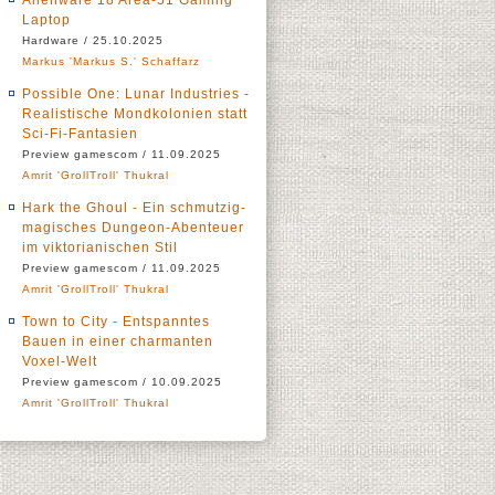
Alienware 18 Area-51 Gaming
Laptop
Hardware / 25.10.2025
Markus 'Markus S.' Schaffarz
Possible One: Lunar Industries -
Realistische Mondkolonien statt
Sci-Fi-Fantasien
Preview gamescom / 11.09.2025
Amrit 'GrollTroll' Thukral
Hark the Ghoul - Ein schmutzig-
magisches Dungeon-Abenteuer
im viktorianischen Stil
Preview gamescom / 11.09.2025
Amrit 'GrollTroll' Thukral
Town to City - Entspanntes
Bauen in einer charmanten
Voxel-Welt
Preview gamescom / 10.09.2025
Amrit 'GrollTroll' Thukral