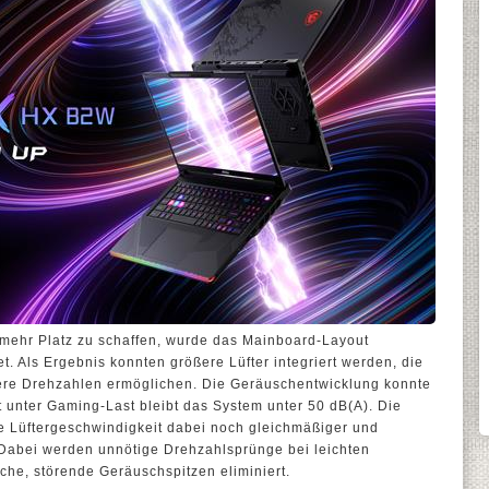
mehr Platz zu schaffen, wurde das Mainboard-Layout
t. Als Ergebnis konnten größere Lüfter integriert werden, die
ere Drehzahlen ermöglichen. Die Geräuschentwicklung konnte
t unter Gaming-Last bleibt das System unter 50 dB(A). Die
ie Lüftergeschwindigkeit dabei noch gleichmäßiger und
 Dabei werden unnötige Drehzahlsprünge bei leichten
iche, störende Geräuschspitzen eliminiert.