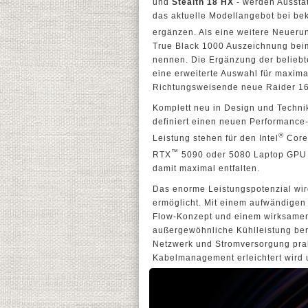
und
Stealth 18 HX
- werden Aussta
das aktuelle Modellangebot bei b
ergänzen. Als eine weitere Neueru
True Black 1000 Auszeichnung beim
nennen. Die Ergänzung der belieb
eine erweiterte Auswahl für maxima
Richtungsweisende neue Raider 1
Komplett neu in Design und Technik
definiert einen neuen Performance
®
Leistung stehen für den Intel
Core
™
RTX
5090 oder 5080 Laptop GPU be
damit maximal entfalten.
Das enorme Leistungspotenzial wir
ermöglicht. Mit einem aufwändigen H
Flow-Konzept und einem wirksamen 
außergewöhnliche Kühlleistung bere
Netzwerk und Stromversorgung prak
Kabelmanagement erleichtert wird un