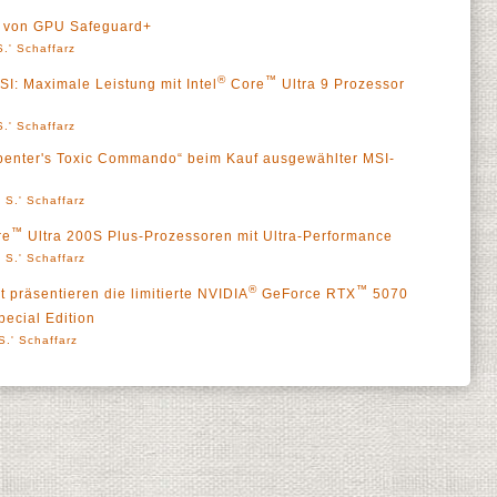
ra von GPU Safeguard+
.' Schaffarz
®
™
: Maximale Leistung mit Intel
Core
Ultra 9 Prozessor
.' Schaffarz
rpenter's Toxic Commando“ beim Kauf ausgewählter MSI-
 S.' Schaffarz
™
re
Ultra 200S Plus-Prozessoren mit Ultra-Performance
 S.' Schaffarz
®
™
 präsentieren die limitierte NVIDIA
GeForce RTX
5070
pecial Edition
S.' Schaffarz