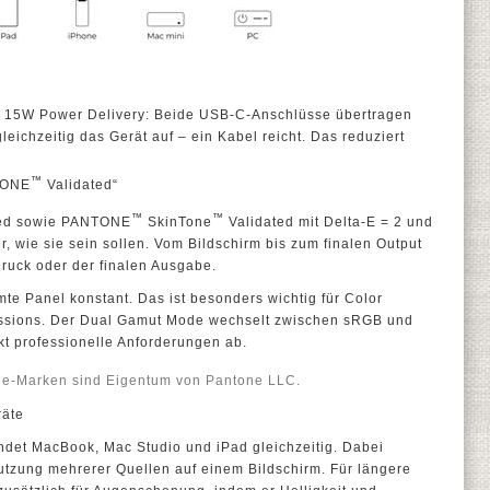
 15W Power Delivery: Beide USB-C-Anschlüsse übertragen
eichzeitig das Gerät auf – ein Kabel reicht. Das reduziert
™
NTONE
Validated“
™
™
ed sowie PANTONE
SkinTone
Validated mit Delta-E = 2 und
, wie sie sein sollen. Vom Bildschirm bis zum finalen Output
ruck oder der finalen Ausgabe.
mte Panel konstant. Das ist besonders wichtig für Color
ssions. Der Dual Gamut Mode wechselt zwischen sRGB und
t professionelle Anforderungen ab.
e-Marken sind Eigentum von Pantone LLC.
räte
ndet MacBook, Mac Studio und iPad gleichzeitig. Dabei
utzung mehrerer Quellen auf einem Bildschirm. Für längere