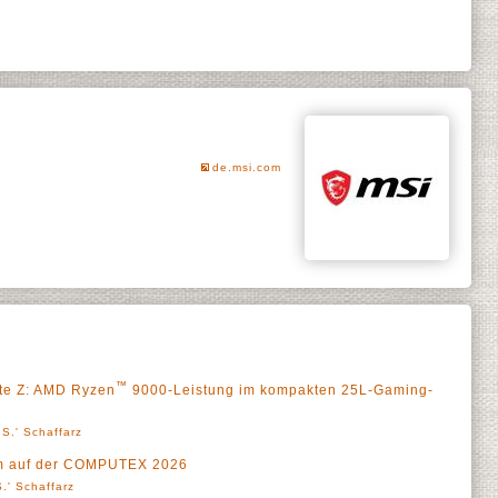
de.msi.com
™
ite Z: AMD Ryzen
9000-Leistung im kompakten 25L-Gaming-
S.' Schaffarz
äum auf der COMPUTEX 2026
.' Schaffarz