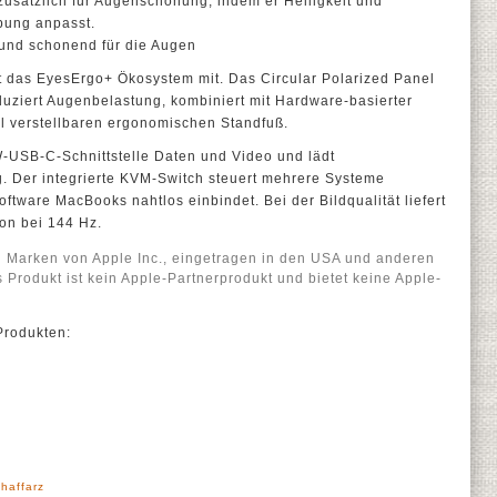
zusätzlich für Augenschonung, indem er Helligkeit und
bung anpasst.
und schonend für die Augen
as EyesErgo+ Ökosystem mit. Das Circular Polarized Panel
duziert Augenbelastung, kombiniert mit Hardware-basierter
ll verstellbaren ergonomischen Standfuß.
W-USB-C-Schnittstelle Daten und Video und lädt
g. Der integrierte KVM-Switch steuert mehrere Systeme
ftware MacBooks nahtlos einbindet. Bei der Bildqualität liefert
ion bei 144 Hz.
d Marken von Apple Inc., eingetragen in den USA und anderen
Produkt ist kein Apple-Partnerprodukt und bietet keine Apple-
Produkten:
haffarz