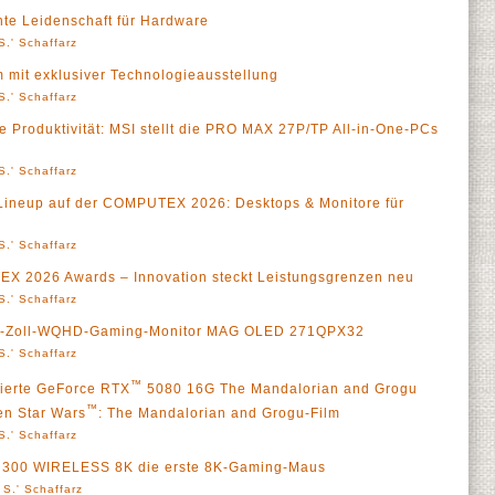
nte Leidenschaft für Hardware
S.' Schaffarz
m mit exklusiver Technologieausstellung
S.' Schaffarz
te Produktivität: MSI stellt die PRO MAX 27P/TP All-in-One-PCs
S.' Schaffarz
Lineup auf der COMPUTEX 2026: Desktops & Monitore für
S.' Schaffarz
X 2026 Awards – Innovation steckt Leistungsgrenzen neu
S.' Schaffarz
 27-Zoll-WQHD-Gaming-Monitor MAG OLED 271QPX32
S.' Schaffarz
™
itierte GeForce RTX
5080 16G The Mandalorian and Grogu
™
en Star Wars
: The Mandalorian and Grogu-Film
S.' Schaffarz
SA 300 WIRELESS 8K die erste 8K-Gaming-Maus
 S.' Schaffarz